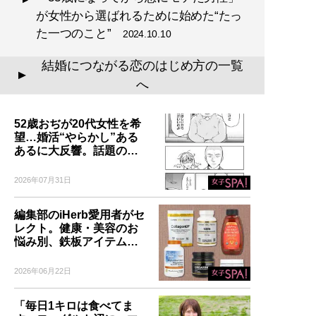
が女性から選ばれるために始めた“たっ
た一つのこと”
2024.10.10
結婚につながる恋のはじめ方の一覧
▲
へ
52歳おぢが20代女性を希
望…婚活“やらかし”ある
あるに大反響。話題の…
2026年07月31日
編集部のiHerb愛用者がセ
レクト。健康・美容のお
悩み別、鉄板アイテム…
2026年06月22日
「毎日1キロは食べてま