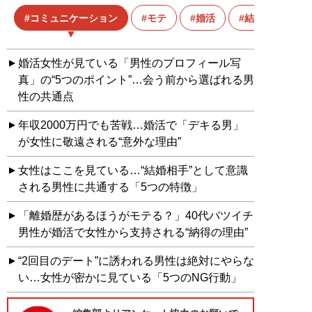
コミュニケーション
モテ
婚活
結婚相談所
婚活女性が見ている「男性のプロフィール写
真」の“5つのポイント”…会う前から選ばれる男
性の共通点
年収2000万円でも苦戦…婚活で「デキる男」
が女性に敬遠される“意外な理由”
女性はここを見ている…“結婚相手”として意識
される男性に共通する「5つの特徴」
「離婚歴があるほうがモテる？」40代バツイチ
男性が婚活で女性から支持される“納得の理由”
“2回目のデート”に誘われる男性は絶対にやらな
い…女性が密かに見ている「5つのNG行動」