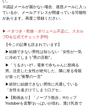
い。
※認証メールが届かない場合、迷惑メールに入っ
ているか、メールアドレスが間違っている可能性
があります。再度ご登録ください。
▶ ベタつき・乾燥・ボリューム不足に。スカル
プDを公式でチェック [PR]
【今この記事も読まれています】
▶結婚できない男性は知らない「女性が一気
に冷めてしまう“男の言動”」
▶「うるさいぞ!」電車で赤ちゃんに怒鳴る
男。注意した女性が絶句した、隣に座る母親
が放った“衝撃の一言”
▶絶対に結婚できない男性に共通している
「女性を遠ざけてしまう口グセ」
▶【動画あり】「ノーブラ散歩」Hカップ
Youtuberを直撃!おっぱいが揺れ、透け乳首で