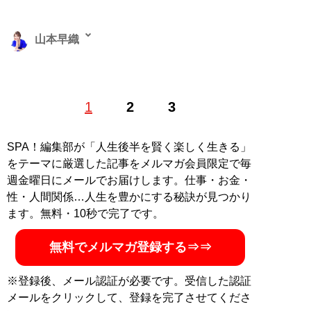
山本早織
1985年、東京生まれ。アイドル、銀座のホステスなどを
1
2
3
経て、現在は恋愛コンサルタントとして結婚したい男女
に向けて情報や出会いの場を提供する。「
最短成婚成功
の秘訣マガジン
」をLINEで配信中。公式ホームページ
SPA！編集部が「人生後半を賢く楽しく生きる」
「
結婚につながる恋のコンサルタント 山本早織
」（Xア
をテーマに厳選した記事をメルマガ会員限定で毎
カウント:
@yamamotosaori_
）
週金曜日にメールでお届けします。仕事・お金・
性・人間関係…人生を豊かにする秘訣が見つかり
記事一覧へ
ます。無料・10秒で完了です。
無料でメルマガ登録する⇒⇒
※登録後、メール認証が必要です。受信した認証
メールをクリックして、登録を完了させてくださ