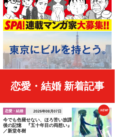
恋愛・結婚 新着記事
NEW!
恋愛・結婚
2026年08月07日
今でも色褪せない、ほろ苦い放課
後の記憶 『五十年目の両想い』
／新堂冬樹