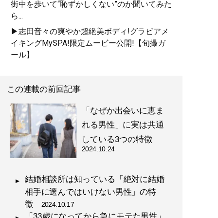
街中を歩いて“恥ずかしくない”のか聞いてみた
ら...
▶志田音々の爽やか超絶美ボディ!グラビアメ
イキングMySPA!限定ムービー公開!【旬撮ガ
ール】
この連載の前回記事
「なぜか出会いに恵ま
れる男性」に実は共通
している3つの特徴
2024.10.24
結婚相談所は知っている「絶対に結婚
相手に選んではいけない男性」の特
徴
2024.10.17
「33歳になってから急にモテた男性」