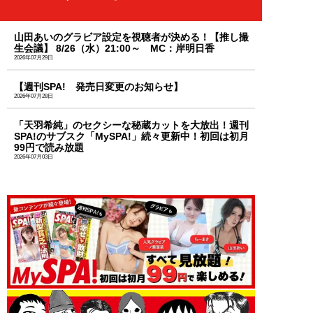
山田あいのグラビア設定を視聴者が決める！【推し撮
生会議】 8/26（水）21:00～ MC：岸明日香
2026年07月29日
【週刊SPA! 発売日変更のお知らせ】
2026年07月28日
「天羽希純」のセクシーな秘蔵カットを大放出！週刊
SPA!のサブスク「MySPA!」続々更新中！初回は初月
99円で読み放題
2026年07月03日