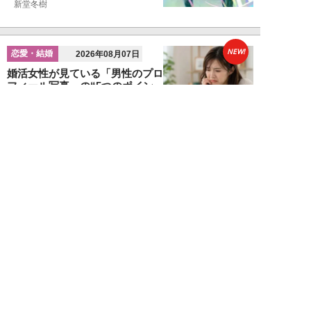
新堂冬樹
NEW!
恋愛・結婚
2026年08月07日
婚活女性が見ている「男性のプロ
フィール写真」の“5つのポイン
ト”…会う前か...
関口美奈子
NEW!
恋愛・結婚
2026年08月06日
年収2000万円でも苦戦…婚活で
「デキる男」が女性に敬遠され
る“意外な理由...
山本早織
NEW!
恋愛・結婚
2026年08月04日
「当初からナルシストっぽいとは
思っていたんですけど…」女性が