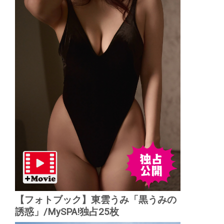
【フォトブック】東雲うみ「黒うみの
誘惑」/MySPA!独占25枚