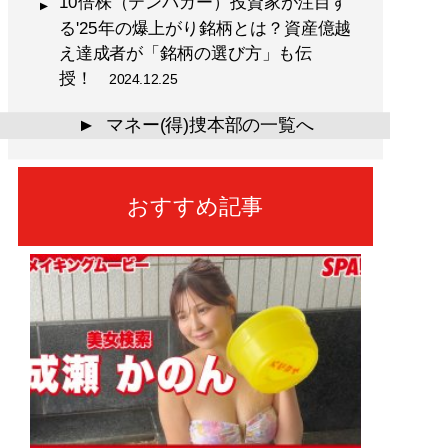
10倍株（テンバガー）投資家が注目す
る'25年の爆上がり銘柄とは？資産億越
え達成者が「銘柄の選び方」も伝
授！
2024.12.25
マネー(得)捜本部の一覧へ
▲
おすすめ記事