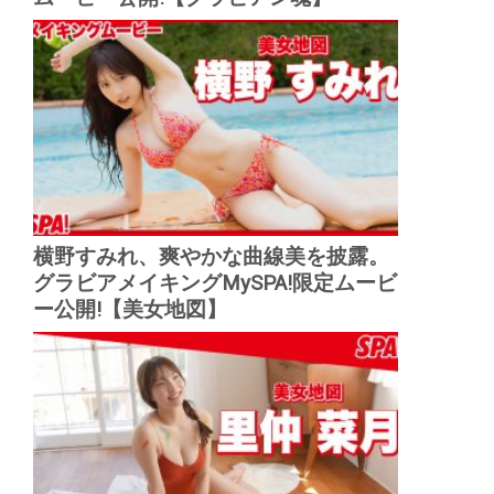
横野すみれ、爽やかな曲線美を披露。
グラビアメイキングMySPA!限定ムービ
ー公開!【美女地図】