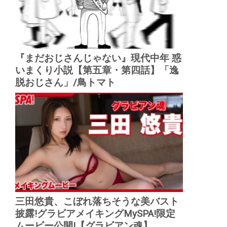
『まだおじさんじゃない』現代中年 惑
いまくり小説【第五章・第四話】「逸
脱おじさん」/鳥トマト
三田悠貴、こぼれ落ちそうな美バスト
披露!グラビアメイキングMySPA!限定
ムービー公開!【グラビアン魂】