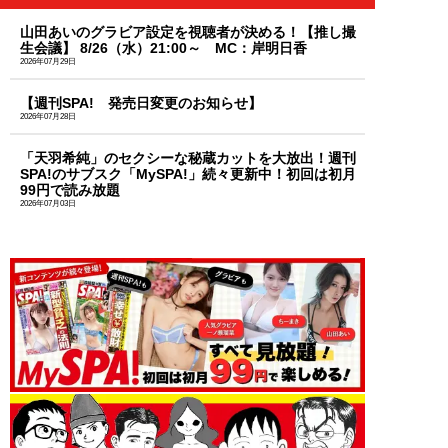
山田あいのグラビア設定を視聴者が決める！【推し撮
生会議】 8/26（水）21:00～ MC：岸明日香
2026年07月29日
【週刊SPA! 発売日変更のお知らせ】
2026年07月28日
「天羽希純」のセクシーな秘蔵カットを大放出！週刊
SPA!のサブスク「MySPA!」続々更新中！初回は初月
99円で読み放題
2026年07月03日