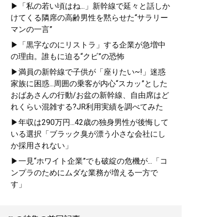
▶「私の若い頃はね...」新幹線で延々と話しか
けてくる隣席の高齢男性を黙らせた“サラリー
マンの一言”
▶「黒字なのにリストラ」する企業が急増中
の理由。誰もに迫る“クビ”の恐怖
▶満員の新幹線で子供が「座りたい~!」迷惑
家族に困惑...周囲の乗客が内心“スカッ”とした
おばあさんの行動/お盆の新幹線、自由席はど
れくらい混雑する?JR利用実績を調べてみた
▶年収は290万円...42歳の独身男性が後悔して
いる選択「ブラック臭が漂う小さな会社にし
か採用されない」
▶一見“ホワイト企業”でも破綻の危機が...「コ
ンプラのためにムダな業務が増える一方で
す」