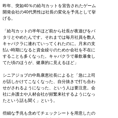
昨年、突如40％の給与カットを宣告されたゲーム
開発会社の40代男性は社長の変化を予兆として挙
げる。
「給与カットの半年ほど前から社長が夜遊びをパ
タリとやめたんです。それまでは毎月社員を数人
キャバクラに連れていってくれたのに。月末の支
払い時期になると資金繰りのためか会社を不在に
することも多くなった。キャバクラで暴飲暴食し
てた頃のほうが、健康的に見えるほど」
シニアジョブの中島康恵社長によると「急に上司
が話しかけてこなくなった、自分抜きで打ち合わ
せがされるようになった、という人は要注意。会
社に弁護士や人材会社が頻繁来社するようになっ
たという話も聞く」という。
些細な予兆も含めてチェックシートを用意したの