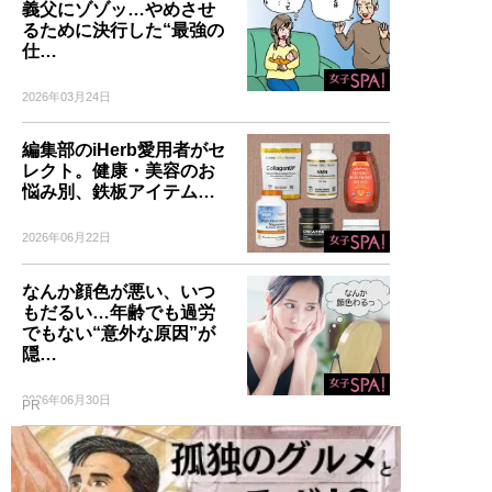
義父にゾゾッ…やめさせ
るために決行した“最強の
仕…
2026年03月24日
編集部のiHerb愛用者がセ
レクト。健康・美容のお
悩み別、鉄板アイテム…
2026年06月22日
なんか顔色が悪い、いつ
もだるい…年齢でも過労
でもない“意外な原因”が
隠…
2026年06月30日
PR