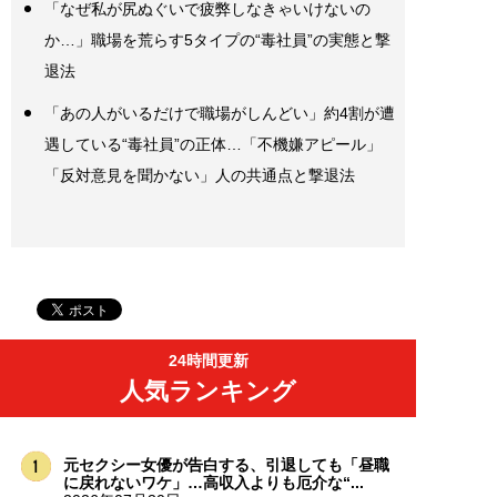
「なぜ私が尻ぬぐいで疲弊しなきゃいけないの
か…」職場を荒らす5タイプの“毒社員”の実態と撃
退法
「あの人がいるだけで職場がしんどい」約4割が遭
遇している“毒社員”の正体…「不機嫌アピール」
「反対意見を聞かない」人の共通点と撃退法
24時間更新
人気ランキング
元セクシー女優が告白する、引退しても「昼職
に戻れないワケ」…高収入よりも厄介な“...