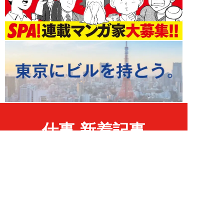
仕事 新着記事
NEW!
仕事
2026年08月02日
25歳で2000万円の借金…すべて
を失った男が人気のルイボスティ
専門店を全...
吉田一治