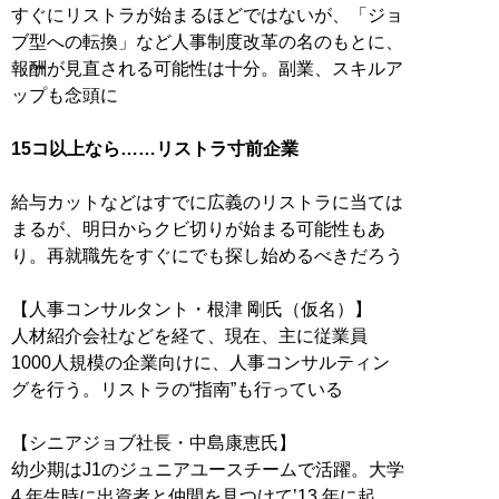
すぐにリストラが始まるほどではないが、「ジョ
ブ型への転換」など人事制度改革の名のもとに、
報酬が見直される可能性は十分。副業、スキルア
ップも念頭に
15コ以上なら……リストラ寸前企業
給与カットなどはすでに広義のリストラに当ては
まるが、明日からクビ切りが始まる可能性もあ
り。再就職先をすぐにでも探し始めるべきだろう
【人事コンサルタント・根津 剛氏（仮名）】
人材紹介会社などを経て、現在、主に従業員
1000人規模の企業向けに、人事コンサルティン
グを行う。リストラの“指南”も行っている
【シニアジョブ社長・中島康恵氏】
幼少期はJ1のジュニアユースチームで活躍。大学
4 年生時に出資者と仲間を見つけて’13 年に起