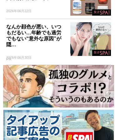
2026年06月22日
なんか顔色が悪い、いつ
もだるい…年齢でも過労
でもない“意外な原因”が
隠…
2026年06月30日
PR