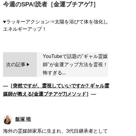
今週のSPA!読者［金運ブチアゲ⤴］
♥ラッキーアクション⇒太陽を浴びて体を強化し
エネルギーアップ！
YouTubeで話題の"ギャル霊媒
次の記事
師"が金運アップ方法を霊視！
怖すぎる...
―［
突然ですが、霊視していいですか? ギャル霊
媒師が教える[金運ブチアゲ⤴]メソッド
］―
飯塚 唯
海外の霊媒師家系に生まれ、3代目継承者として