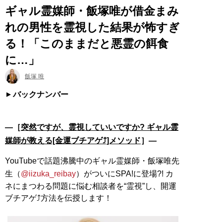
ギャル霊媒師・飯塚唯が借金まみ
れの男性を霊視した結果が怖すぎ
る！「このままだと悪霊の餌食
に…」
飯塚 唯
バックナンバー
―［
突然ですが、霊視していいですか? ギャル霊
媒師が教える[金運ブチアゲ⤴]メソッド
］―
YouTubeで話題沸騰中のギャル霊媒師・飯塚唯先
生（
@iizuka_reibay
）がついにSPA!に登場?! カ
ネにまつわる問題に悩む相談者を“霊視”し、開運
ブチアゲ⤴方法を伝授します！