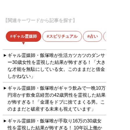
【関連キーワードから記事を探す】
ギャル霊媒師
スピリチュアル
占い
飯塚 唯
ギャル霊媒師・飯塚唯が生活カツカツのダンサ
ー30歳女性を霊視した結果が怖すぎる！「大き
な才能を無駄にしている女。このままだと借金
しかねない」
ギャル霊媒師・飯塚唯がギャラ飲みで一晩10万
円溶かす飲食店経営の42歳男性を霊視した結果
が怖すぎる！「金運をドブに捨てまくる男。こ
のままだと破産する未来も視えています」
ギャル霊媒師・飯塚唯が手取り16万の30歳女
性を霊視した結果が怖すぎる！ 10年以上働か