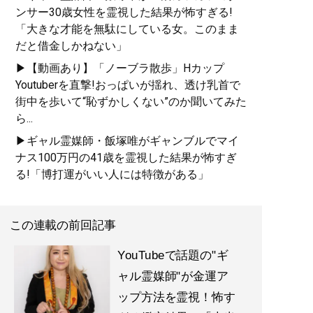
ンサー30歳女性を霊視した結果が怖すぎる!
「大きな才能を無駄にしている女。このまま
だと借金しかねない」
▶【動画あり】「ノーブラ散歩」Hカップ
Youtuberを直撃!おっぱいが揺れ、透け乳首で
街中を歩いて“恥ずかしくない”のか聞いてみた
ら...
▶ギャル霊媒師・飯塚唯がギャンブルでマイ
ナス100万円の41歳を霊視した結果が怖すぎ
る!「博打運がいい人には特徴がある」
この連載の前回記事
YouTubeで話題の"ギ
ャル霊媒師"が金運ア
ップ方法を霊視！怖す