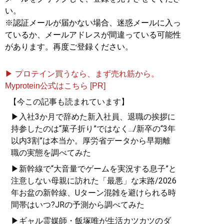
い。
※認証メールが届かない場合、迷惑メールに入っ
ているか、メールアドレスが間違っている可能性
があります。再度ご登録ください。
▶ プロテイン買うなら、まず売れ筋から。
Myprotein公式はこちら [PR]
【今この記事も読まれています】
▶入社3か月で辞めた新入社員、退職の挨拶に
持参したのは“菓子折り”ではなく.../新卒の“3年
以内3割”は本当か。厚労省データから早期離
職の実態を調べてみた
▶新幹線で“大音量でゲームを実況する息子”と
注意しない母親に訪れた「最悪」な末路/2026
年お盆の新幹線、Uターン混雑を避けられる時
間帯はいつ?JRの予測から調べてみた
▶ギャル霊媒師・飯塚唯が生活カツカツのダ