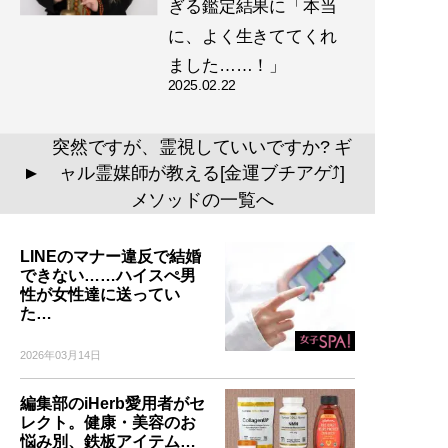
ぎる鑑定結果に「本当
に、よく生きててくれ
ました……！」
2025.02.22
突然ですが、霊視していいですか? ギ
ャル霊媒師が教える[金運ブチアゲ⤴]
▲
メソッドの一覧へ
LINEのマナー違反で結婚
できない……ハイスぺ男
性が女性達に送ってい
た…
2026年03月14日
編集部のiHerb愛用者がセ
レクト。健康・美容のお
悩み別、鉄板アイテム…