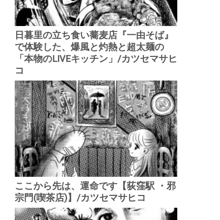
日暮里の立ち食い蕎麦店『一由そば』
で体験した、爆風と灼熱と超太麺の
「本物のLIVEキッチン」/カツセマサヒ
コ
ここから先は、運命です【荻窪駅 ・邪
宗門(喫茶店)】/カツセマサヒコ