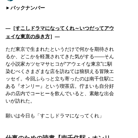
バックナンバー
―［
すこしドラマになってくれ～いつだってアウ
ェイな東京の歩き方
］―
ただ東京で生まれたというだけで何かを期待され
るか、どこかを軽蔑されてきた気がする――そん
な小説家カツセマサヒコが“アウェイな東京”に馴
染むべくさまざまな店を訪ねては狼狽える冒険エ
ッセイ。今回ふらっと立ち寄ったのは南千住駅に
ある『オンリー』という喫茶店。佇まいも自分好
みの店内でコーヒーを飲んでいると、素敵な出会
いが訪れた。
願いは今日も「すこしドラマになってくれ」
仕事のための読書【南千住駅・オンリ