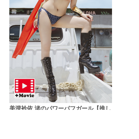
美澄衿依 渚のパワーパフガール【推し
撮-前編】