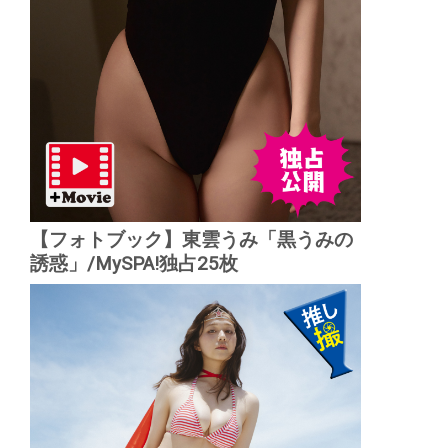
【フォトブック】東雲うみ「黒うみの
誘惑」/MySPA!独占25枚