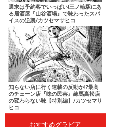
週末は予約客でいっぱい!三ノ輪駅にあ
る居酒屋『山谷酒場』で味わったスパ
イスの逆襲/カツセマサヒコ
知らない店に行く連載の反動か!?最高
のチェーン店『味の民芸』練馬高松店
の変わらない味【特別編】/カツセマサ
ヒコ
おすすめグラビア