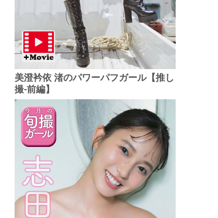
美澄衿依 渚のパワーパフガール【推し
撮-前編】