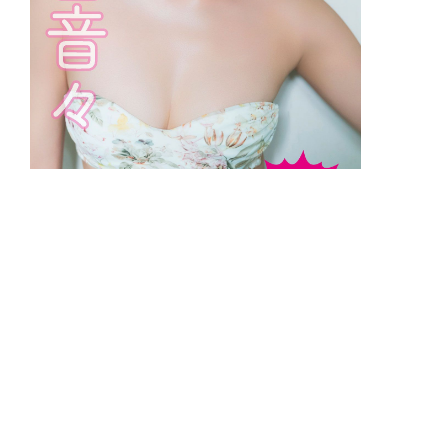
【旬撮ガール】志田音々 濡れる白肌と
高貴な美バスト/全100カット公開05
▲
PAGE TOP