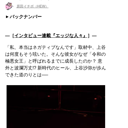
原田イチボ（HEW）
バックナンバー
―［
インタビュー連載『エッジな人々』
］―
「私、本当はネガティブなんです」取材中、上谷
は何度もそう呟いた。そんな彼女がなぜ「令和の
極悪女王」と呼ばれるまでに成長したのか？ 意
外と波瀾万丈!? 新時代のヒール、上谷沙弥が歩ん
できた道のりとは──