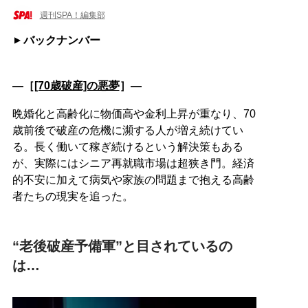
週刊SPA！編集部
バックナンバー
―［
[70歳破産]の悪夢
］―
晩婚化と高齢化に物価高や金利上昇が重なり、70
歳前後で破産の危機に瀕する人が増え続けてい
る。長く働いて稼ぎ続けるという解決策もある
が、実際にはシニア再就職市場は超狭き門。経済
的不安に加えて病気や家族の問題まで抱える高齢
者たちの現実を追った。
“老後破産予備軍”と目されているの
は…