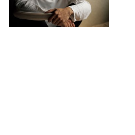
「35年ひきこもった59歳」が両親殺
害。介護うつから心中まで...中高年ひ
きこもりが抱える「見えない苦悩」
▲
PAGE TOP