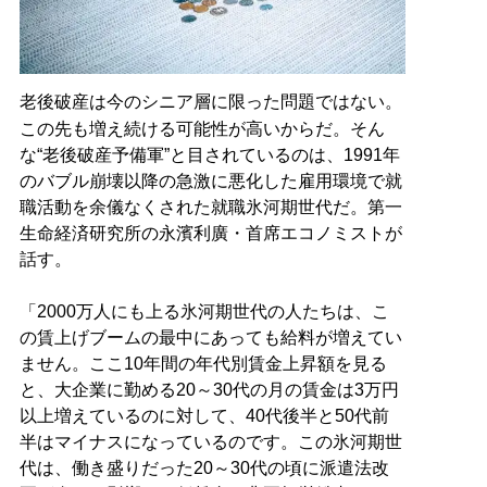
老後破産は今のシニア層に限った問題ではない。
この先も増え続ける可能性が高いからだ。そん
な“老後破産予備軍”と目されているのは、1991年
のバブル崩壊以降の急激に悪化した雇用環境で就
職活動を余儀なくされた就職氷河期世代だ。第一
生命経済研究所の永濱利廣・首席エコノミストが
話す。
「2000万人にも上る氷河期世代の人たちは、こ
の賃上げブームの最中にあっても給料が増えてい
ません。ここ10年間の年代別賃金上昇額を見る
と、大企業に勤める20～30代の月の賃金は3万円
以上増えているのに対して、40代後半と50代前
半はマイナスになっているのです。この氷河期世
代は、働き盛りだった20～30代の頃に派遣法改