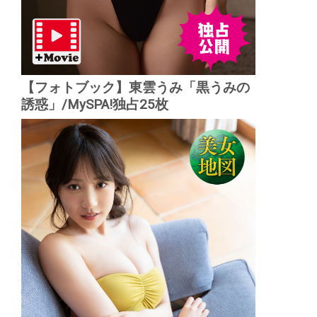
【フォトブック】東雲うみ「黒うみの
誘惑」/MySPA!独占25枚