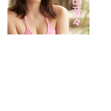
【旬撮ガール 8月】志田音々 ピンクビ
キニでサマーバケーション/全100カッ
ト公開01