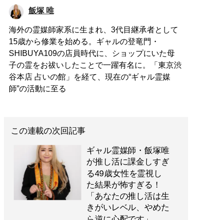
飯塚 唯
海外の霊媒師家系に生まれ、3代目継承者として
15歳から修業を始める。ギャルの登竜門・
SHIBUYA109の店員時代に、ショップにいた母
子の霊をお祓いしたことで一躍有名に。「東京渋
谷本店 占いの館」を経て、現在の“ギャル霊媒
師”の活動に至る
この連載の次回記事
ギャル霊媒師・飯塚唯
が推し活に課金しすぎ
る49歳女性を霊視し
た結果が怖すぎる！
「あなたの推し活は生
きがいレベル、やめた
ら逆に心配です」