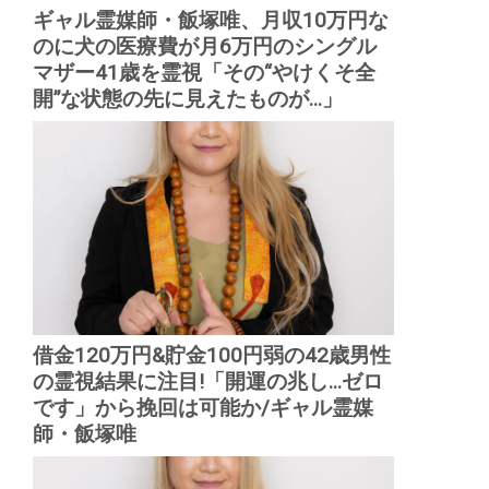
ギャル霊媒師・飯塚唯、月収10万円な
のに犬の医療費が月6万円のシングル
マザー41歳を霊視「その“やけくそ全
開”な状態の先に見えたものが...」
借金120万円&貯金100円弱の42歳男性
の霊視結果に注目!「開運の兆し...ゼロ
です」から挽回は可能か/ギャル霊媒
師・飯塚唯