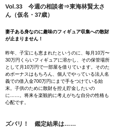
Vol.33 今週の相談者⇒東海林賢太さ
ん（仮名・37歳）
妻子ある身なのに趣味のフィギュア収集への散財
が止まりません！
昨年、子宝にも恵まれたというのに、毎月10万〜
30万円くらいフィギュアに溶かし、その保管場所
として月10万円で一部屋を借りています。そのた
めボーナスはもちろん、個人でやっている法人名
義での借入金700万円にまで手をつけている始
末。子供のために散財を控え貯金したいの
に……。将来を楽観的に考えがちな自分の性格も
心配です。
ズバリ！ 鑑定結果は……