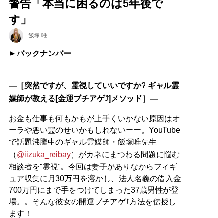
警告「本当に困るのは5年後で
す」
飯塚 唯
バックナンバー
―［
突然ですが、霊視していいですか? ギャル霊
媒師が教える[金運ブチアゲ⤴]メソッド
］―
お金も仕事も何もかもが上手くいかない原因はオ
ーラや悪い霊のせいかもしれないーー。YouTube
で話題沸騰中のギャル霊媒師・飯塚唯先生
（
@iizuka_reibay
）がカネにまつわる問題に悩む
相談者を“霊視”。今回は妻子がありながらフィギ
ュア収集に月30万円を溶かし、法人名義の借入金
700万円にまで手をつけてしまった37歳男性が登
場。。そんな彼女の開運ブチアゲ⤴方法を伝授し
ます！