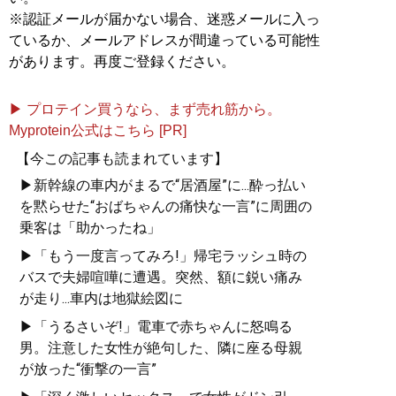
※認証メールが届かない場合、迷惑メールに入っ
ているか、メールアドレスが間違っている可能性
があります。再度ご登録ください。
▶ プロテイン買うなら、まず売れ筋から。
Myprotein公式はこちら [PR]
【今この記事も読まれています】
▶新幹線の車内がまるで“居酒屋”に...酔っ払い
を黙らせた“おばちゃんの痛快な一言”に周囲の
乗客は「助かったね」
▶「もう一度言ってみろ!」帰宅ラッシュ時の
バスで夫婦喧嘩に遭遇。突然、額に鋭い痛み
が走り...車内は地獄絵図に
▶「うるさいぞ!」電車で赤ちゃんに怒鳴る
男。注意した女性が絶句した、隣に座る母親
が放った“衝撃の一言”