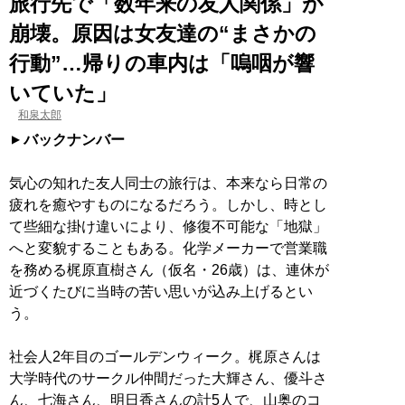
旅行先で「数年来の友人関係」が
崩壊。原因は女友達の“まさかの
行動”…帰りの車内は「嗚咽が響
いていた」
和泉太郎
バックナンバー
気心の知れた友人同士の旅行は、本来なら日常の
疲れを癒やすものになるだろう。しかし、時とし
て些細な掛け違いにより、修復不可能な「地獄」
へと変貌することもある。化学メーカーで営業職
を務める梶原直樹さん（仮名・26歳）は、連休が
近づくたびに当時の苦い思いが込み上げるとい
う。
社会人2年目のゴールデンウィーク。梶原さんは
大学時代のサークル仲間だった大輝さん、優斗さ
ん、七海さん、明日香さんの計5人で、山奥のコ