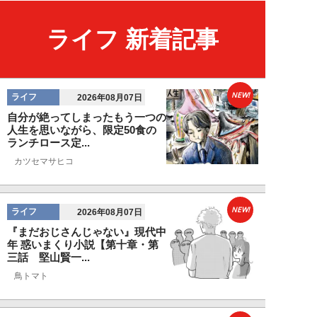
ライフ 新着記事
NEW!
ライフ
2026年08月07日
自分が絶ってしまったもう一つの
人生を思いながら、限定50食の
ランチロース定...
カツセマサヒコ
NEW!
ライフ
2026年08月07日
『まだおじさんじゃない』現代中
年 惑いまくり小説【第十章・第
三話 堅山賢一...
鳥トマト