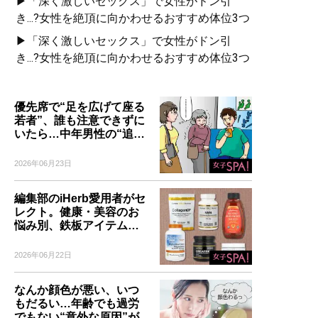
▶「深く激しいセックス」で女性がドン引
き...?女性を絶頂に向かわせるおすすめ体位3つ
▶「深く激しいセックス」で女性がドン引
き...?女性を絶頂に向かわせるおすすめ体位3つ
優先席で“足を広げて座る
若者”、誰も注意できずに
いたら…中年男性の“追…
2026年06月23日
編集部のiHerb愛用者がセ
レクト。健康・美容のお
悩み別、鉄板アイテム…
2026年06月22日
なんか顔色が悪い、いつ
もだるい…年齢でも過労
でもない“意外な原因”が