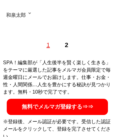
和泉太郎
込み入った話や怖い体験談を収集しているサラリーマン
1
2
ライター。趣味はドキュメンタリー番組を観ることと仏
像フィギュア集め
記事一覧へ
SPA！編集部が「人生後半を賢く楽しく生きる」
をテーマに厳選した記事をメルマガ会員限定で毎
週金曜日にメールでお届けします。仕事・お金・
性・人間関係…人生を豊かにする秘訣が見つかり
ます。無料・10秒で完了です。
無料でメルマガ登録する⇒⇒
※登録後、メール認証が必要です。受信した認証
メールをクリックして、登録を完了させてくださ
い。