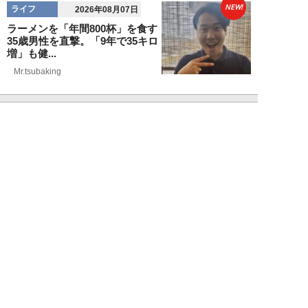
NEW!
ライフ
2026年08月07日
ラーメンを「年間800杯」を食す
35歳男性を直撃。「9年で35キロ
増」も健...
Mr.tsubaking
NEW!
ライフ
2026年08月07日
「邪魔なんだよ！」新幹線で座席
を蹴ってくる後ろの男性…恐怖に
震えた女性客を...
chimi86
NEW!
ライフ
2026年08月06日
「グラスを壁に叩きつけ粉々
に…」居酒屋で大暴走する高齢男
性。被害届を出され...
高橋マナブ