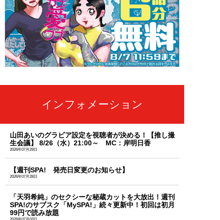
インフォメーション
山田あいのグラビア設定を視聴者が決める！【推し撮
生会議】 8/26（水）21:00～ MC：岸明日香
2026年07月29日
【週刊SPA! 発売日変更のお知らせ】
2026年07月28日
「天羽希純」のセクシーな秘蔵カットを大放出！週刊
SPA!のサブスク「MySPA!」続々更新中！初回は初月
99円で読み放題
2026年07月03日