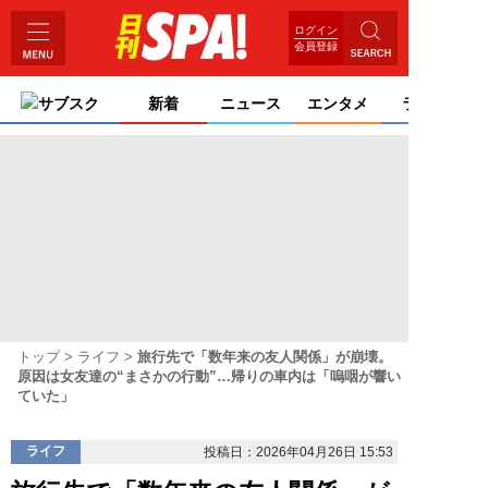
ログイン
会員登録
サブスク
新着
ニュース
エンタメ
ライフ
トップ
ライフ
旅行先で「数年来の友人関係」が崩壊。
原因は女友達の“まさかの行動”…帰りの車内は「嗚咽が響い
ていた」
ライフ
投稿日：2026年04月26日 15:53