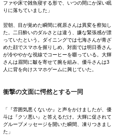
ファや床で雑魚寝する形で、いつの間にか深い眠
りに落ちていました」
翌朝、目が覚めた瞬間に梶原さんは異変を察知し
た。二日酔いのダルさとは違う、嫌な緊張感が漂
っていたという。ダイニングでは七海さんが青ざ
めた顔でスマホを握りしめ、対面では明日香さん
が冷ややかな視線でコーヒーを啜っている。大輝
さんは眉間に皺を寄せて腕を組み、優斗さんは3
人に背を向けスマホゲームに興じていた。
衝撃の文面に愕然とする一同
「『雰囲気悪くないか』と声をかけましたが、優
斗は『クソ悪い』と答えるだけ。大輝に促されて
グループメッセージを開いた瞬間、凍りつきまし
た」