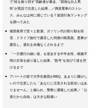
で“杖を振り回す”高齢者が暴走。“屈強な白人男
性”が英語で注意した結果…／満員電車のストレ
ス、みんなは何に感じている？迷惑行為ランキング
を調べてみた
後部座席で堂々と飲酒、ガソリン代の割り勘を拒
否…ドライブ旅行で露呈した同僚の暗黒面。悪事が
露呈し、退社を余儀なくされるまで
「一方通行の細い道」を逆走する中年女性…根拠不
明の主張を繰り返した結果、“怒号”を浴びて道を空
けるまで
アパートの前で大学生集団がBBQ。あまりに騒がし
いので注意したら「あなたに注意される筋合いはあ
りませ〜ん」と煽られ…警察に通報した結果／「公
道だから自由」は大きな勘違い