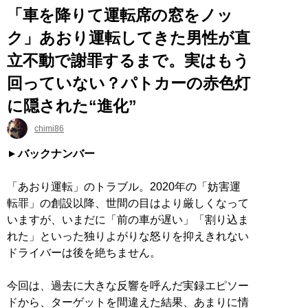
「車を降りて運転席の窓をノッ
ク」あおり運転してきた男性が直
立不動で謝罪するまで。実はもう
回っていない？パトカーの赤色灯
に隠された“進化”
chimi86
バックナンバー
「あおり運転」のトラブル。2020年の「妨害運
転罪」の創設以降、世間の目はより厳しくなって
いますが、いまだに「前の車が遅い」「割り込ま
れた」といった独りよがりな怒りを抑えきれない
ドライバーは後を絶ちません。
今回は、過去に大きな反響を呼んだ実録エピソー
ドから、ターゲットを間違えた結果、あまりに情