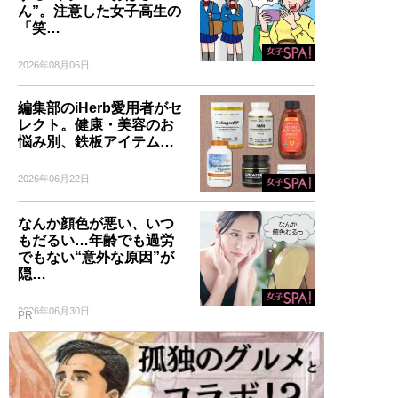
ん”。注意した女子高生の
「笑…
2026年08月06日
編集部のiHerb愛用者がセ
レクト。健康・美容のお
悩み別、鉄板アイテム…
2026年06月22日
なんか顔色が悪い、いつ
もだるい…年齢でも過労
でもない“意外な原因”が
隠…
2026年06月30日
PR