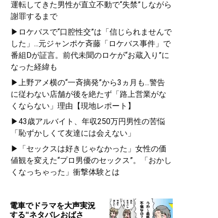
運転してきた男性が直立不動で“失禁”しながら
謝罪するまで
▶ロケバスで“口腔性交”は「信じられませんで
した」...元ジャンポケ斉藤「ロケバス事件」で
番組Dが証言。前代未聞のロケが“お蔵入り”に
なった経緯も
▶上野アメ横の“一斉摘発”から3ヵ月も...警告
に従わない店舗が後を絶たず「路上営業がな
くならない」理由【現地レポート】
▶43歳アルバイト、年収250万円男性の苦悩
「恥ずかしくて友達には会えない」
▶「セックスは好きじゃなかった」女性の価
値観を変えた“プロ男優のセックス”。「おかし
くなっちゃった」衝撃体験とは
電車でドラマを大声実況
する“ネタバレおばさ