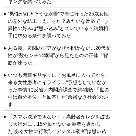
キングを調べてみた
“男性が好きそうな水着”で海に行った25歳女性
の意外な結末「え、それ？みたいな反応で」／
異性の好みは“思い込み”とズレている？結婚相
手に求める条件を調べてみた
ある朝、玄関のドアがなぜか開かない…20代女
性が“数センチの隙間”から見たものの正体「背
筋が凍った」
いつも閉院ギリギリに「お風呂に入ってから」
来る女性患者にイライラ…“予想もしていなか
った事情”に反省／内閣府調査で約4割が「世の
中は自分本位」と回答した“余裕なき社会”のい
ま
「スマホ決済できない！」高齢者がレジを占拠
し大行列に…15分動かない高齢者を退かし
た“ある女性の行動”／“デジタル弱者”は思い込