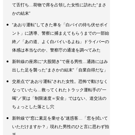
て舌打ち…荷物で席を占領した女性に訪れた“まさ
かの結末”
“あおり運転”してきた車を「白バイの待ち伏せポイ
ント」に誘導、警察に捕まえてもらうまでの一部始
終／「あの道、よく白バイいるよね」ドライバーの
体感は本当なのか、警察庁の通達を調べてみた
新幹線の座席に“大股開き”で座る男性…通路にはみ
出した足を襲った“まさかの結末”「自業自得だな」
交差点で“あおり運転”された女性。恐怖で動けなく
なっていたら…救ってくれたトラック運転手の“一
喝”／実は「制限速度＝安全」ではない、道交法の
ちょっとした落とし穴
新幹線で“窓に素足を乗せる”迷惑客…「窓を拭いて
いただけますか？」現れた男性のひと言に思わず拍
手