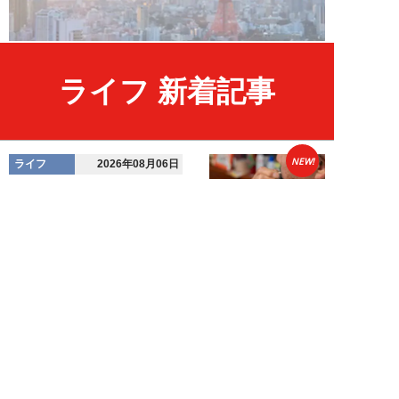
ライフ 新着記事
NEW!
ライフ
2026年08月06日
「グラスを壁に叩きつけ粉々
に…」居酒屋で大暴走する高齢男
性。被害届を出され...
高橋マナブ
NEW!
ライフ
2026年08月06日
老いていくのがすごく嫌な49歳
男性。孤独な老後を恐れる相談
に、佐藤優が贈る...
佐藤優