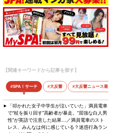
【関連キーワードから記事を探す】
SPA！サーチ
大反響
大反響ニュース最新版
「叩かれた女子中学生が泣いていた」満員電車
で“杖を振り回す”高齢者が暴走。“屈強な白人男
性”が英語で注意した結果…／満員電車のスト
レス、みんなは何に感じている？迷惑行為ラン