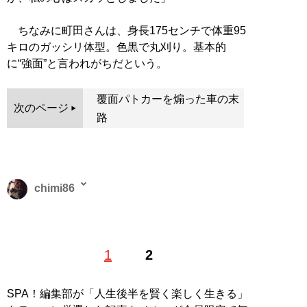
ちなみに町田さんは、身長175センチで体重95
キロのガッシリ体型。色黒で丸刈り。基本的
に“強面”と言われがちだという。
覆面パトカーを煽った車の末
次のページ
路
chimi86
2016年よりライター活動を開始。出版社にて書籍コーデ
1
2
ィネーターなども経験。趣味は読書、ミュージカル、舞
台鑑賞、スポーツ観戦、カフェ。
SPA！編集部が「人生後半を賢く楽しく生きる」
記事一覧へ