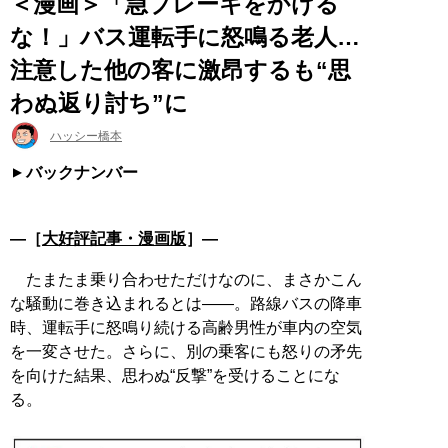
＜漫画＞「急ブレーキをかける
な！」バス運転手に怒鳴る老人…
注意した他の客に激昂するも“思
わぬ返り討ち”に
ハッシー橋本
バックナンバー
―［
大好評記事・漫画版
］―
たまたま乗り合わせただけなのに、まさかこん
な騒動に巻き込まれるとは——。路線バスの降車
時、運転手に怒鳴り続ける高齢男性が車内の空気
を一変させた。さらに、別の乗客にも怒りの矛先
を向けた結果、思わぬ“反撃”を受けることにな
る。