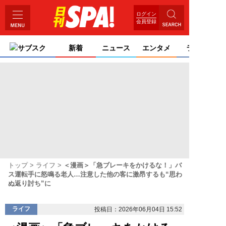
ログイン
会員登録
サブスク
新着
ニュース
エンタメ
ライフ
トップ
ライフ
＜漫画＞「急ブレーキをかけるな！」バ
ス運転手に怒鳴る老人…注意した他の客に激昂するも“思わ
ぬ返り討ち”に
ライフ
投稿日：2026年06月04日 15:52