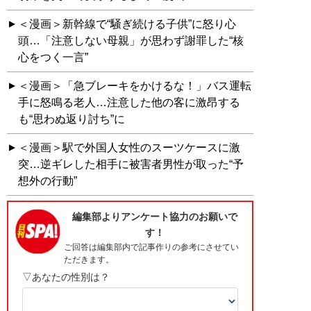
＜漫画＞新幹線で“騒ぎ続ける子供”に怒り心
頭…「注意しない母親」が思わず謝罪した“核
心をつく一言”
＜漫画＞「急ブレーキをかけるな！」バス運転
手に怒鳴る老人…注意した他の客に激昂する
も“思わぬ返り討ち”に
＜漫画＞駅で外国人女性のスーツケースに激
突…逆ギレした相手に被害者男性が取った“予
想外の行動”