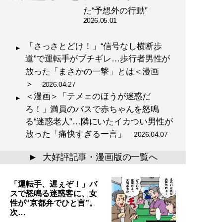
た“予想外の行動”
2026.05.01
「さっさとどけ！」“信号なし横断歩
道”で運転手がブチギレ…歩行者男性が
放った「まさかの一撃」とは＜漫画
＞
2026.04.27
＜漫画＞「テメェのほうが迷惑だ
ろ！」満員のバスで赤ちゃんを怒鳴
る“迷惑老人”…隣にいたイカつい男性が
放った「痛快すぎる一言」
2026.04.07
大好評記事・漫画版の一覧へ
▲
「運転手、遅ぇぞ！」バ
スで怒鳴る迷惑客に、女
性が“京都弁でひと言”。
次…