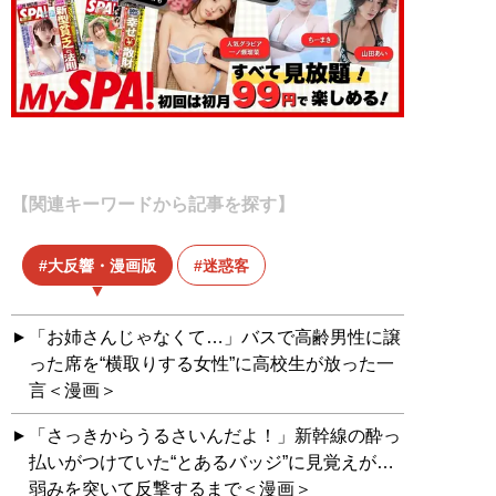
【関連キーワードから記事を探す】
大反響・漫画版
迷惑客
「お姉さんじゃなくて…」バスで高齢男性に譲
った席を“横取りする女性”に高校生が放った一
言＜漫画＞
「さっきからうるさいんだよ！」新幹線の酔っ
払いがつけていた“とあるバッジ”に見覚えが…
弱みを突いて反撃するまで＜漫画＞