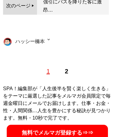
強引にバスを降りた客に激
次のページ
昂…
ハッシー橋本
愛知県出身の漫画家。パチンコ・パチスロ漫画を中心に
1
2
活躍し、‘15年より月刊ヤングマガジンで連載を始めた
『賭博黙示録カイジ』のスピンオフ『中間管理録トネガ
ワ』が大ヒット。サウナとビールの愉悦を描いた『極
SPA！編集部が「人生後半を賢く楽しく生きる」
上！サウナめし』はサウナ好き必見の一冊 X（旧
をテーマに厳選した記事をメルマガ会員限定で毎
Twitter）
@hashimotosan84
週金曜日にメールでお届けします。仕事・お金・
性・人間関係…人生を豊かにする秘訣が見つかり
記事一覧へ
ます。無料・10秒で完了です。
無料でメルマガ登録する⇒⇒