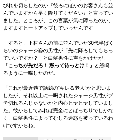
びれを切らしたのか『後ろにほかのお客さんも並
んでいますから早く降りてください』と言ってい
ました。ところが、この言葉が気に障ったのか、
ますますヒートアップしていったんです」
すると、下村さんの前に並んでいた30代半ばく
らいのジャージ姿の男性が「先に降ろしてもらっ
ていいですか？」と白髪男性に声をかけたが、
「こっちが先だろ！ 黙って待っとけ！」
と怒鳴
るように一喝したのだ。
「これが最近巷で話題の“キレる老人”かと思いま
したが、それ以上に一喝されたジャージ男性がブ
チ切れるんじゃないかと内心ヒヤヒヤしていまし
た。彼からしてみれば完全にとばっちりでしかな
く、白髪男性によってむしろ迷惑を被っているわ
けですからね」