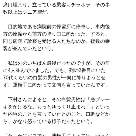
席は埋まり、立っている乗客もチラホラ。その半
数以上はシニア層だ。
目的地である病院前の停留所に停車し、車内後
方の座席から前方の降り口に向かった。すると、
同じ病院で診察を受ける人たちなのか、複数の乗
客が並んでいたという。
「私は列のいちばん最後だったのですが、その前
に4人並んでいました。でも、列の2番目にいた
70代くらいの白髪の男性が一向に降りようとせ
ず、運転手に向かって文句を言っていたんです」
下村さんによると、その白髪男性は「急ブレー
キをかけるな。もっとゆっくり止まれ！」といっ
た内容のことを言っていたとのこと。口調などか
ら、かなり怒っている様子だったという。
「たしかにバスでも、運転手によっては、ゆっく