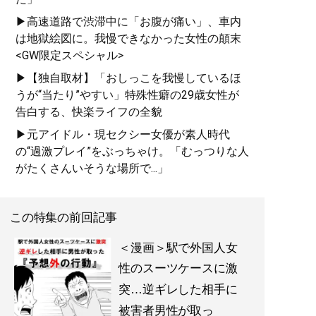
▶高速道路で渋滞中に「お腹が痛い」、車内
は地獄絵図に。我慢できなかった女性の顛末
<GW限定スペシャル>
▶【独自取材】「おしっこを我慢しているほ
うが“当たり”やすい」特殊性癖の29歳女性が
告白する、快楽ライフの全貌
▶元アイドル・現セクシー女優が素人時代
の“過激プレイ”をぶっちゃけ。「むっつりな人
がたくさんいそうな場所で...」
この特集の前回記事
＜漫画＞駅で外国人女
性のスーツケースに激
突…逆ギレした相手に
被害者男性が取っ