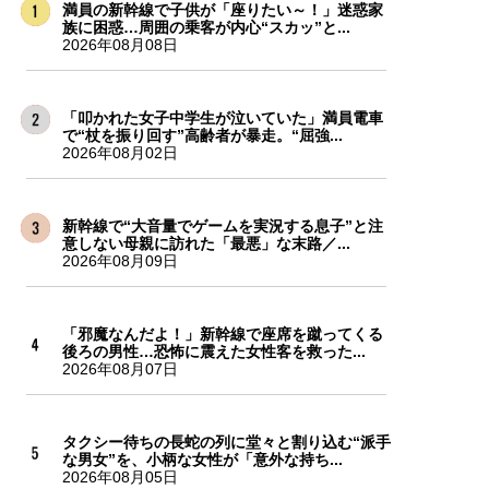
満員の新幹線で子供が「座りたい～！」迷惑家
族に困惑…周囲の乗客が内心“スカッ”と...
2026年08月08日
「叩かれた女子中学生が泣いていた」満員電車
で“杖を振り回す”高齢者が暴走。“屈強...
2026年08月02日
新幹線で“大音量でゲームを実況する息子”と注
意しない母親に訪れた「最悪」な末路／...
2026年08月09日
「邪魔なんだよ！」新幹線で座席を蹴ってくる
後ろの男性…恐怖に震えた女性客を救った...
2026年08月07日
タクシー待ちの長蛇の列に堂々と割り込む“派手
な男女”を、小柄な女性が「意外な持ち...
2026年08月05日