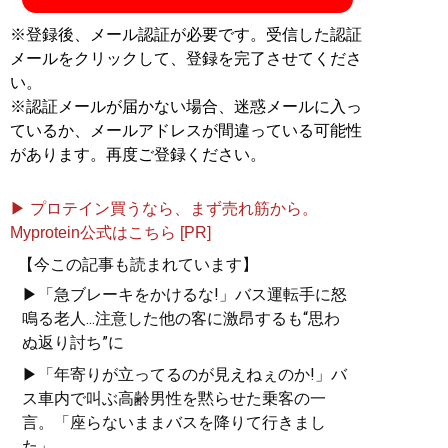
※登録後、メール認証が必要です。受信した認証
メールをクリックして、登録を完了させてくださ
い。
※認証メールが届かない場合、迷惑メールに入っ
ているか、メールアドレスが間違っている可能性
があります。再度ご登録ください。
▶ プロテイン買うなら、まず売れ筋から。
Myprotein公式はこちら [PR]
【今この記事も読まれています】
▶「急ブレーキをかけるな!」バス運転手に怒
鳴る老人...注意した他の客に激昂するも“思わ
ぬ返り討ち”に
▶「年寄りが立ってるのが見えねぇのか!」バ
ス車内で叫ぶ高齢男性を黙らせた乗客の一
言。「座らないままバスを降りて行きまし
た」