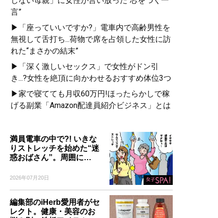
しない母親」に女性が言い放った“芯をつく一
言”
▶「座っていいですか?」電車内で高齢男性を
無視して舌打ち...荷物で席を占領した女性に訪
れた“まさかの結末”
▶「深く激しいセックス」で女性がドン引
き...?女性を絶頂に向かわせるおすすめ体位3つ
▶家で寝てても月収60万円!ほったらかしで稼
げる副業「Amazon配達員紹介ビジネス」とは
満員電車の中で?! いきな
りストレッチを始めた“迷
惑おばさん”。周囲に…
2026年07月20日
編集部のiHerb愛用者がセ
レクト。健康・美容のお