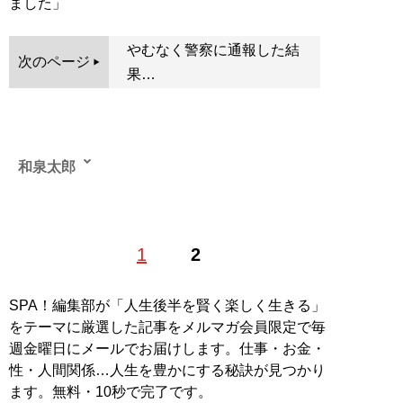
ました」
やむなく警察に通報した結
次のページ
果…
和泉太郎
込み入った話や怖い体験談を収集しているサラリーマン
1
2
ライター。趣味はドキュメンタリー番組を観ることと仏
像フィギュア集め
記事一覧へ
SPA！編集部が「人生後半を賢く楽しく生きる」
をテーマに厳選した記事をメルマガ会員限定で毎
週金曜日にメールでお届けします。仕事・お金・
性・人間関係…人生を豊かにする秘訣が見つかり
ます。無料・10秒で完了です。