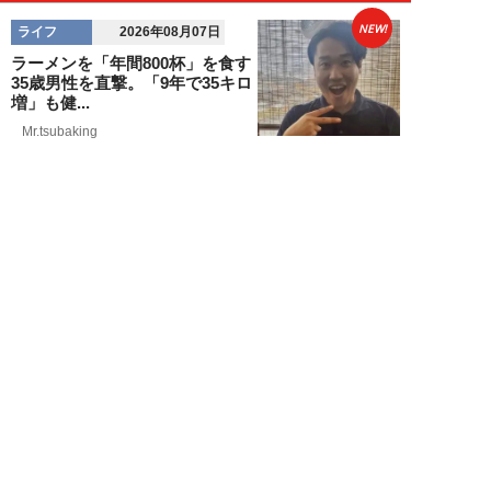
NEW!
ライフ
2026年08月07日
ラーメンを「年間800杯」を食す
35歳男性を直撃。「9年で35キロ
増」も健...
Mr.tsubaking
NEW!
ライフ
2026年08月07日
「邪魔なんだよ！」新幹線で座席
を蹴ってくる後ろの男性…恐怖に
震えた女性客を...
chimi86
NEW!
ライフ
2026年08月06日
「グラスを壁に叩きつけ粉々
に…」居酒屋で大暴走する高齢男
性。被害届を出され...
高橋マナブ