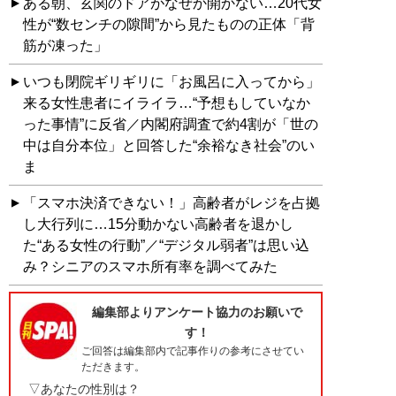
ある朝、玄関のドアがなぜか開かない…20代女
性が“数センチの隙間”から見たものの正体「背
筋が凍った」
いつも閉院ギリギリに「お風呂に入ってから」
来る女性患者にイライラ…“予想もしていなか
った事情”に反省／内閣府調査で約4割が「世の
中は自分本位」と回答した“余裕なき社会”のい
ま
「スマホ決済できない！」高齢者がレジを占拠
し大行列に…15分動かない高齢者を退かし
た“ある女性の行動”／“デジタル弱者”は思い込
み？シニアのスマホ所有率を調べてみた