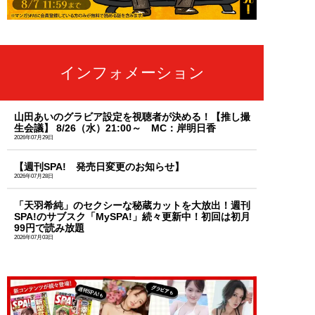
インフォメーション
山田あいのグラビア設定を視聴者が決める！【推し撮
生会議】 8/26（水）21:00～ MC：岸明日香
2026年07月29日
【週刊SPA! 発売日変更のお知らせ】
2026年07月28日
「天羽希純」のセクシーな秘蔵カットを大放出！週刊
SPA!のサブスク「MySPA!」続々更新中！初回は初月
99円で読み放題
2026年07月03日