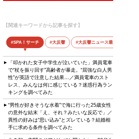
【関連キーワードから記事を探す】
SPA！サーチ
大反響
大反響ニュース最新版
「叩かれた女子中学生が泣いていた」満員電車
で“杖を振り回す”高齢者が暴走。“屈強な白人男
性”が英語で注意した結果…／満員電車のスト
レス、みんなは何に感じている？迷惑行為ラン
キングを調べてみた
“男性が好きそうな水着”で海に行った25歳女性
の意外な結末「え、それ？みたいな反応で」／
異性の好みは“思い込み”とズレている？結婚相
手に求める条件を調べてみた