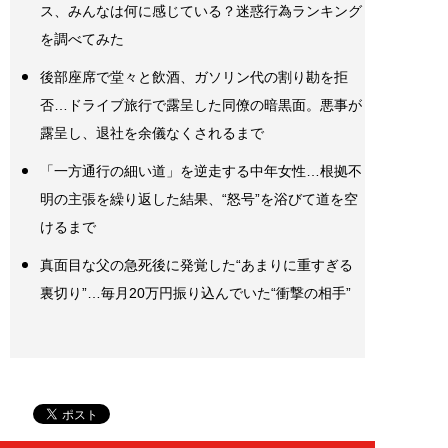
ス、みんなは何に感じている？迷惑行為ランキング
を調べてみた
後部座席で堂々と飲酒、ガソリン代の割り勘を拒
否…ドライブ旅行で露呈した同僚の暗黒面。悪事が
露呈し、退社を余儀なくされるまで
「一方通行の細い道」を逆走する中年女性…根拠不
明の主張を繰り返した結果、“怒号”を浴びて道を空
けるまで
真面目な父の急死後に発覚した“あまりに重すぎる
裏切り”…毎月20万円振り込んでいた“衝撃の相手”