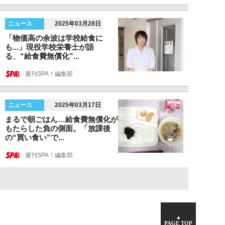
ニュース
2025年03月28日
「物価高の余波は学校給食に
も...」現役学校栄養士が語
る、“給食費無償化”...
週刊SPA！編集部
ニュース
2025年03月17日
まるで朝ごはん…給食費無償化が
もたらした負の側面。「放課後
の“買い食い”で...
週刊SPA！編集部
▲
PAGE TOP