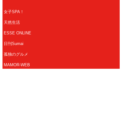
女子SPA！
天然生活
ESSE ONLINE
日刊Sumai
孤独のグルメ
MAMOR-WEB
マンガSPA!
Future Leaders Hub
Copyright 2026 FUSOSHA All Right Reserved.