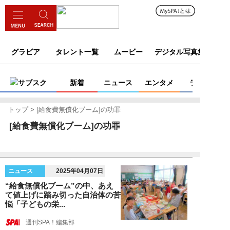
グラビア
タレント一覧
ムービー
デジタル写真集
サブスク
新着
ニュース
エンタメ
ライフ
トップ
[給食費無償化ブーム]の功罪
[給食費無償化ブーム]の功罪
ニュース
2025年04月07日
“給食無償化ブーム”の中、あえ
て値上げに踏み切った自治体の苦
悩「子どもの栄...
週刊SPA！編集部