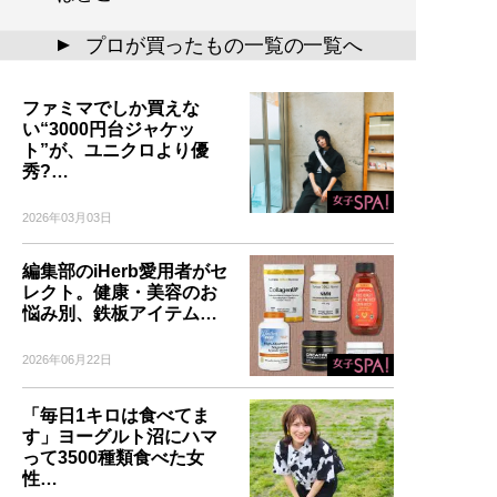
プロが買ったもの一覧の一覧へ
▲
ファミマでしか買えな
い“3000円台ジャケッ
ト”が、ユニクロより優
秀?…
2026年03月03日
編集部のiHerb愛用者がセ
レクト。健康・美容のお
悩み別、鉄板アイテム…
2026年06月22日
「毎日1キロは食べてま
す」ヨーグルト沼にハマ
って3500種類食べた女
性…