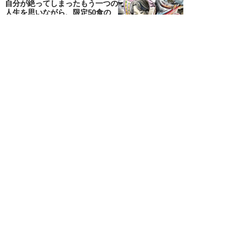
自分が絶ってしまったもう一つの
人生を思いながら、限定50食の
ランチロース定...
カツセマサヒコ
NEW!
ライフ
2026年08月07日
『まだおじさんじゃない』現代中
年 惑いまくり小説【第十章・第
三話 堅山賢一...
鳥トマト
NEW!
ライフ
2026年08月07日
ラーメンを「年間800杯」を食す
35歳男性を直撃。「9年で35キロ
増」も健...
Mr.tsubaking