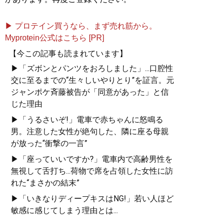
▶ プロテイン買うなら、まず売れ筋から。
Myprotein公式はこちら [PR]
【今この記事も読まれています】
▶「ズボンとパンツをおろしました」...口腔性
交に至るまでの“生々しいやりとり”を証言。元
ジャンポケ斉藤被告が「同意があった」と信
じた理由
▶「うるさいぞ!」電車で赤ちゃんに怒鳴る
男。注意した女性が絶句した、隣に座る母親
が放った“衝撃の一言”
▶「座っていいですか?」電車内で高齢男性を
無視して舌打ち...荷物で席を占領した女性に訪
れた“まさかの結末”
▶「いきなりディープキスはNG!」若い人ほど
敏感に感じてしまう理由とは...