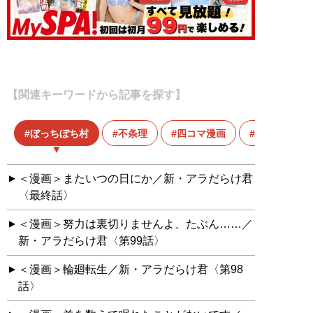
【関連キーワードから記事を探す】
ぼっちぼち村
不条理
四コマ漫画
市橋俊介
＜漫画＞またいつの日にか／新・アラだらけ君
〈最終話〉
＜漫画＞努力は裏切りませんよ、たぶん……／
新・アラだらけ君〈第99話〉
＜漫画＞輪廻転生／新・アラだらけ君〈第98
話〉