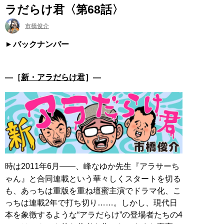
ラだらけ君〈第68話〉
市橋俊介
バックナンバー
―［
新・アラだらけ君
］―
時は2011年6月――、峰なゆか先生『アラサーち
ゃん』と合同連載という華々しくスタートを切る
も、あっちは重版を重ね壇蜜主演でドラマ化、こ
っちは連載2年で打ち切り……。しかし、現代日
本を象徴するような“アラだらけ”の登場者たちの4