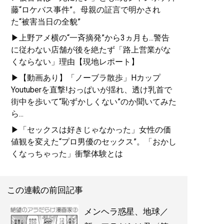
藤“ロケバス事件”。母親の証言で明かされ
た“被害当日の全貌”
▶上野アメ横の“一斉摘発”から3ヵ月も...警告
に従わない店舗が後を絶たず「路上営業がな
くならない」理由【現地レポート】
▶【動画あり】「ノーブラ散歩」Hカップ
Youtuberを直撃!おっぱいが揺れ、透け乳首で
街中を歩いて“恥ずかしくない”のか聞いてみた
ら...
▶「セックスは好きじゃなかった」女性の価
値観を変えた“プロ男優のセックス”。「おかし
くなっちゃった」衝撃体験とは
この連載の前回記事
メンヘラ惑星、地球／