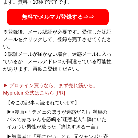
ます。無料・10秒で完了です。
無料でメルマガ登録する⇒⇒
※登録後、メール認証が必要です。受信した認証
メールをクリックして、登録を完了させてくださ
い。
※認証メールが届かない場合、迷惑メールに入っ
ているか、メールアドレスが間違っている可能性
があります。再度ご登録ください。
▶ プロテイン買うなら、まず売れ筋から。
Myprotein公式はこちら [PR]
【今この記事も読まれています】
▶<漫画>「テメェのほうが迷惑だろ!」満員の
バスで赤ちゃんを怒鳴る“迷惑老人”...隣にいた
イカつい男性が放った「痛快すぎる一言」
▶被害者は「死にたい」とも...元ジャンポケ斉