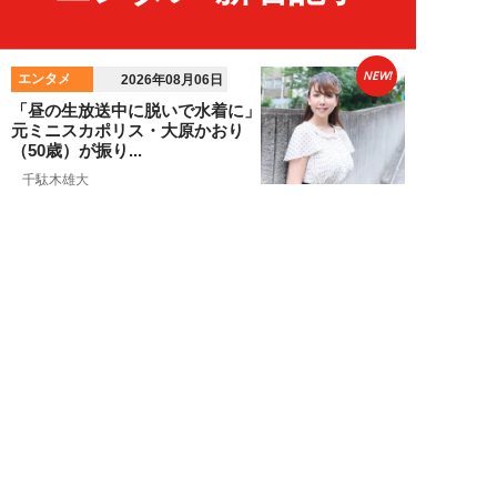
NEW!
エンタメ
2026年08月06日
「昼の生放送中に脱いで水着に」
元ミニスカポリス・大原かおり
（50歳）が振り...
千駄木雄大
NEW!
エンタメ
2026年08月06日
新日本プロレス社長・棚橋弘至が
テレビ朝日グループの社長ズラリ
20人を前に、...
棚橋弘至
NEW!
エンタメ
2026年08月06日
小島瑠那、プールに浮かぶ真ん丸
ヒップに注目！グラビアメイキン