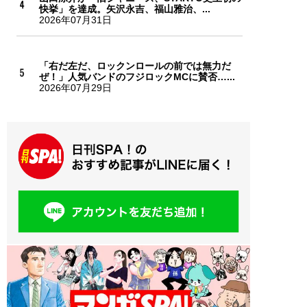
快挙」を達成。矢沢永吉、福山雅治、...
2026年07月31日
「右だ左だ、ロックンロールの前では無力だ
ぜ！」人気バンドのフジロックMCに賛否…...
2026年07月29日