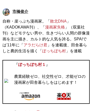
市橋俊介
自称・崖っぷち漫画家。「
敗北DNA
」
（KADOKAWA刊）、「
漫画家失格
」（双葉社
刊）などモテない男や、生きづらい人間の群像漫
画を主に描き、カルト的な人気を誇る。SPA!で
は'11年に「
アラだらけ君
」を連載後、田舎暮ら
しと農的生活を描く「
ぼっちぼち村
」を連載
『
ぼっちぼち村１
』
農業経験ゼロ、社交性ゼロ、才能ゼロの
漫画家が田舎暮らしをはじめます！