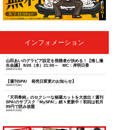
インフォメーション
山田あいのグラビア設定を視聴者が決める！【推し撮
生会議】 8/26（水）21:00～ MC：岸明日香
2026年07月29日
【週刊SPA! 発売日変更のお知らせ】
2026年07月28日
「天羽希純」のセクシーな秘蔵カットを大放出！週刊
SPA!のサブスク「MySPA!」続々更新中！初回は初月
99円で読み放題
2026年07月03日