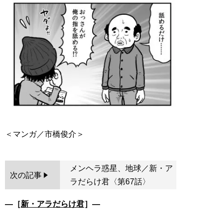
メンヘラ惑星、地球／新・ア
次の記事
ラだらけ君〈第67話〉
―［
新・アラだらけ君
］―