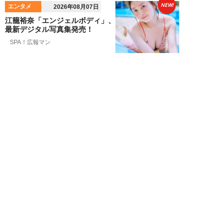
NEW!
エンタメ
2026年08月07日
江籠裕奈「エンジェルボディ」、
最新デジタル写真集発売！
SPA！広報マン
NEW!
エンタメ
2026年08月07日
男性CM起用4位の“隠れCMキン
グ”は『20世紀少年』の元子役。
小倉史也（...
望月ふみ
NEW!
エンタメ
2026年08月07日
「牛丼2杯で満腹」だった男が
「1時間でラーメン35杯」完食で
きるようになる...
寺西ジャジューカ