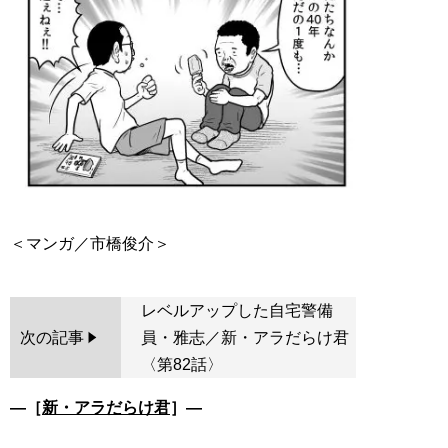
レベルアップした自宅警備
次の記事
員・雅志／新・アラだらけ君
〈第82話〉
―［
新・アラだらけ君
］―