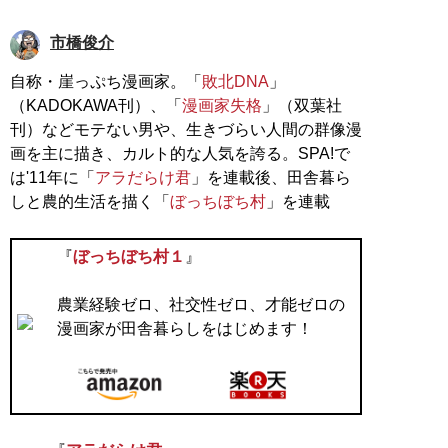
市橋俊介
自称・崖っぷち漫画家。「
敗北DNA
」
（KADOKAWA刊）、「
漫画家失格
」（双葉社
刊）などモテない男や、生きづらい人間の群像漫
画を主に描き、カルト的な人気を誇る。SPA!で
は'11年に「
アラだらけ君
」を連載後、田舎暮ら
しと農的生活を描く「
ぼっちぼち村
」を連載
『
ぼっちぼち村１
』
農業経験ゼロ、社交性ゼロ、才能ゼロの
漫画家が田舎暮らしをはじめます！