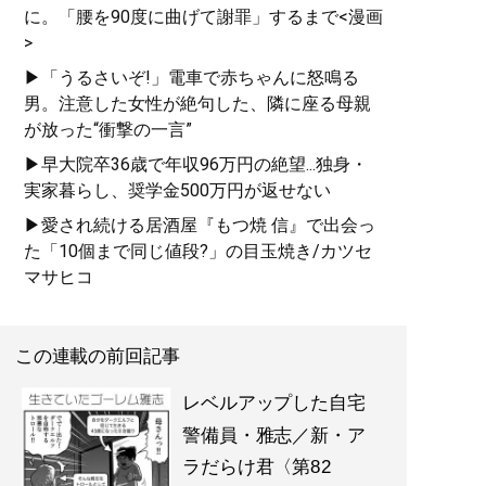
に。「腰を90度に曲げて謝罪」するまで<漫画
>
▶「うるさいぞ!」電車で赤ちゃんに怒鳴る
男。注意した女性が絶句した、隣に座る母親
が放った“衝撃の一言”
▶早大院卒36歳で年収96万円の絶望...独身・
実家暮らし、奨学金500万円が返せない
▶愛され続ける居酒屋『もつ焼 信』で出会っ
た「10個まで同じ値段?」の目玉焼き/カツセ
マサヒコ
この連載の前回記事
レベルアップした自宅
警備員・雅志／新・ア
ラだらけ君〈第82