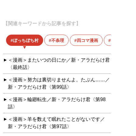
【関連キーワードから記事を探す】
ぼっちぼち村
不条理
四コマ漫画
市橋俊介
＜漫画＞またいつの日にか／新・アラだらけ君
〈最終話〉
＜漫画＞努力は裏切りませんよ、たぶん……／
新・アラだらけ君〈第99話〉
＜漫画＞輪廻転生／新・アラだらけ君〈第98
話〉
＜漫画＞羊を数えて眠れたことがないです／
新・アラだらけ君〈第97話〉