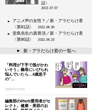
話〉
2021.07.07
アニメ声の女性？／新・アラだらけ君
〈第81話〉
2021.06.30
堂島先生の真骨頂／新・アラだらけ君
〈第80話〉
2021.06.23
新・アラだらけ君の一覧へ
▲
「料理が下手で孫がかわ
いそう」義母にいびられ
悩んでいたら…4歳息子
の“…
2026年07月29日
編集部のiHerb愛用者がセ
レクト。健康・美容のお