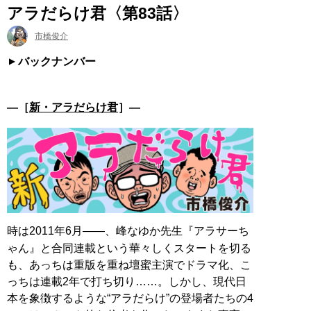
アラだらけ君〈第83話〉
市橋俊介
バックナンバー
―［
新・アラだらけ君
］―
時は2011年6月――、峰なゆか先生『アラサーち
ゃん』と合同連載という華々しくスタートを切る
も、あっちは重版を重ね壇蜜主演でドラマ化、こ
っちは連載2年で打ち切り……。しかし、現代日
本を象徴するような“アラだらけ”の登場者たちの4