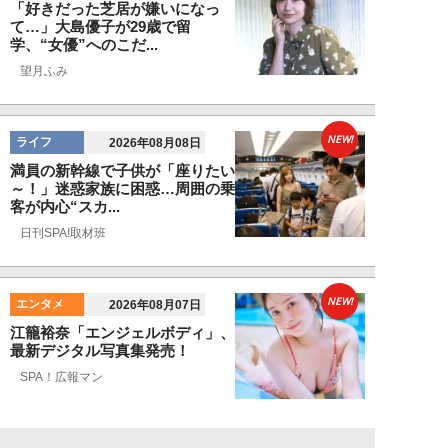
「好きだった芝居が嫌いになっ
て…」大島優子が29歳で留
学、“女優”へのこだ...
望月ふみ
NEW!
ライフ
2026年08月08日
満員の新幹線で子供が「座りたい
～！」迷惑家族に困惑…周囲の乗
客が内心“スカ...
日刊SPA!取材班
NEW!
エンタメ
2026年08月07日
江籠裕奈「エンジェルボディ」、
最新デジタル写真集発売！
SPA！広報マン