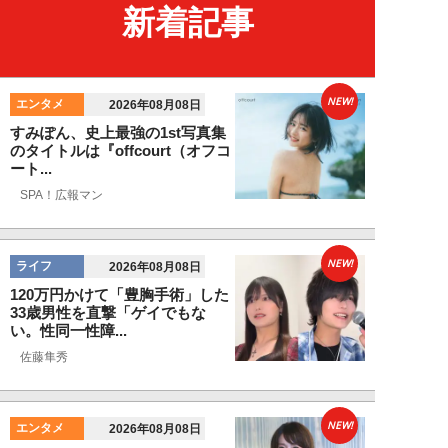
新着記事
NEW!
エンタメ
2026年08月08日
すみぽん、史上最強の1st写真集
のタイトルは『offcourt（オフコ
ート...
SPA！広報マン
NEW!
ライフ
2026年08月08日
120万円かけて「豊胸手術」した
33歳男性を直撃「ゲイでもな
い。性同一性障...
佐藤隼秀
NEW!
エンタメ
2026年08月08日