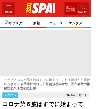
ログイン
会員登録
サブスク
新着
ニュース
エンタメ
ライフ
トップ
コロナ第６波はすでに始まっていた！統計から導か
れる事実
岩手県における日毎新規感染者数、死亡者数の推
移2021/4/1-2021/11/18
ニュース
2021年11月21日
コロナ第６波はすでに始まって