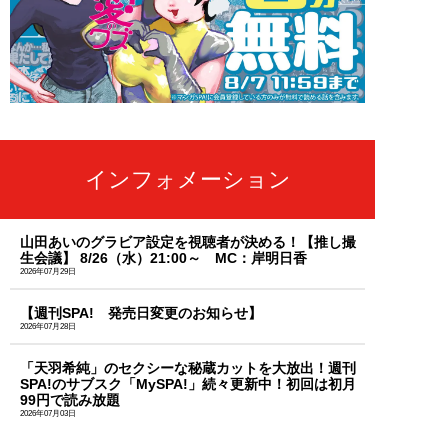
インフォメーション
山田あいのグラビア設定を視聴者が決める！【推し撮
生会議】 8/26（水）21:00～ MC：岸明日香
2026年07月29日
【週刊SPA! 発売日変更のお知らせ】
2026年07月28日
「天羽希純」のセクシーな秘蔵カットを大放出！週刊
SPA!のサブスク「MySPA!」続々更新中！初回は初月
99円で読み放題
2026年07月03日