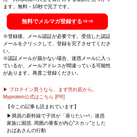
万円超！ （Xアカウント:
@MBKnowerMag
）
ます。無料・10秒で完了です。
無料でメルマガ登録する⇒⇒
『
ロードマップ
』
※登録後、メール認証が必要です。受信した認証
地方のしがないショップ
メールをクリックして、登録を完了させてくださ
店員はなぜ成功できたの
い。
か？
※認証メールが届かない場合、迷惑メールに入っ
その秘密はロードマップ
にあった
ているか、メールアドレスが間違っている可能性
があります。再度ご登録ください。
▶ プロテイン買うなら、まず売れ筋から。
Myprotein公式はこちら [PR]
『
MBの偏愛ブランド図鑑
』
【今この記事も読まれています】
▶満員の新幹線で子供が「座りたい~!」迷惑
今着るべきブランド60の歴
家族に困惑...周囲の乗客が内心“スカッ”とした
史や特色を、自身が愛用す
おばあさんの行動
る品とともに徹底紹介