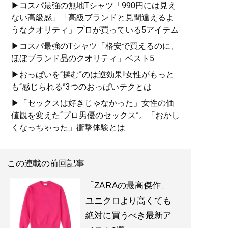
▶コスパ最強の無地Tシャツ「990円には見え
ない高級感」「高級ブランドと見間違えるよ
うなクオリティ」プロが買っている5アイテム
▶コスパ最強のTシャツ「格安で買えるのに、
ほぼブランド品のクオリティ」ベスト5
『
最速でおしゃれに見せる
▶おっぱいを“揉む”のは逆効果!女性がもっと
方法 <実践編>
』
も“感じられる”3つのおっぱいテクとは
▶「セックスは好きじゃなかった」女性の価
ユニクロやGUでもおしゃれ
値観を変えた“プロ男優のセックス”。「おかし
な人は何が違うのか？
くなっちゃった」衝撃体験とは
この連載の前回記事
「ZARAの最高傑作」
ユニクロより高くても
絶対に買うべき最新ア