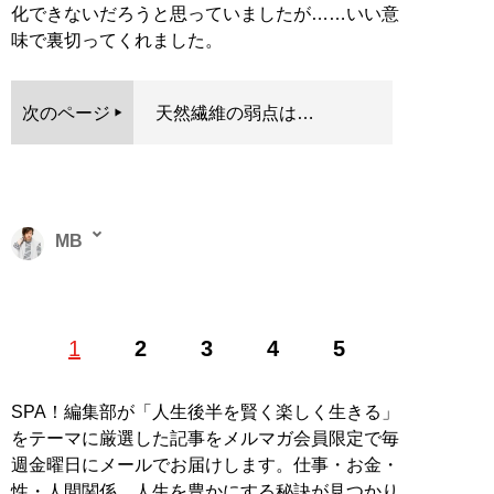
化できないだろうと思っていましたが……いい意
味で裏切ってくれました。
次のページ
天然繊維の弱点は…
MB
ファッションバイヤー。最新刊『
ロードマップ
』のほ
1
2
3
4
5
か、『
MBの偏愛ブランド図鑑
』『
最速でおしゃれに見
せる方法 <実践編>
』『
最速でおしゃれに見せる方法
』
『
幸服論――人生は服で簡単に変えられる
』など関連書
SPA！編集部が「人生後半を賢く楽しく生きる」
籍が累計200万部を突破。ブログ「
Knower Mag現役メ
をテーマに厳選した記事をメルマガ会員限定で毎
ンズバイヤーが伝えるオシャレになる方法
」、ユーチュ
週金曜日にメールでお届けします。仕事・お金・
ーブ「
MBチャンネル
」も話題に。年間の被服費は1000
性・人間関係…人生を豊かにする秘訣が見つかり