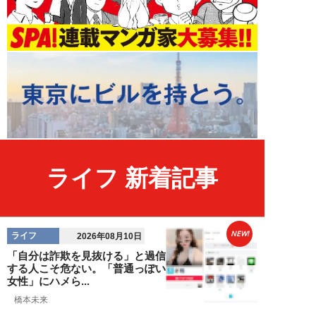
ライフ 新着記事
NEW!
ライフ
2026年08月10日
「自分は詐欺を見抜ける」と過信
する人こそ危ない。「普通っぽい
女性」にハメら...
橋本未来