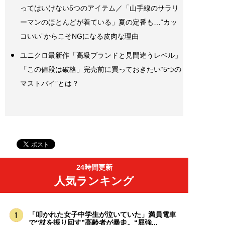
ってはいけない5つのアイテム／「山手線のサラリ
ーマンのほとんどが着ている」夏の定番も…“カッ
コいい”からこそNGになる皮肉な理由
ユニクロ最新作「高級ブランドと見間違うレベル」
「この値段は破格」完売前に買っておきたい“5つの
マストバイ”とは？
24時間更新
人気ランキング
「叩かれた女子中学生が泣いていた」満員電車
で“杖を振り回す”高齢者が暴走。“屈強...