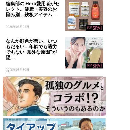
編集部のiHerb愛用者がセ
レクト。健康・美容のお
悩み別、鉄板アイテム…
記事一覧へ
2026年06月22日
なんか顔色が悪い、いつ
もだるい…年齢でも過労
でもない“意外な原因”が
隠…
2026年06月30日
PR