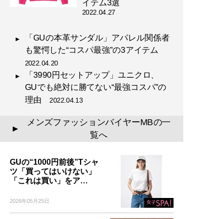
『
幸服論――人生は服で簡単
イテム3選
に変えられる
』
2022.04.27
自信は服で簡単につくること
「GUの本革サンダル」アパレル関係者
ができる!
も驚愕した“コスパ最強”の3アイテム
2022.04.20
「3990円セットアップ」ユニクロ、
GUでも絶対に勝てない“最強コスパ”の
理由
2022.04.13
『
最速でおしゃれに見せる
メンズファッションバイヤーMBの一
▲
方法 【電子限定特典付き】
覧へ
』
GUの“1000円前後”Tシャ
誰も言葉にできなかった
ツ「買ってはいけない」
「男のおしゃれ」の決定
「これは買い」をア…
版。電子版特典として、MB
のコーディネート・80スタ
2026年05月25日
イルを追加収録！