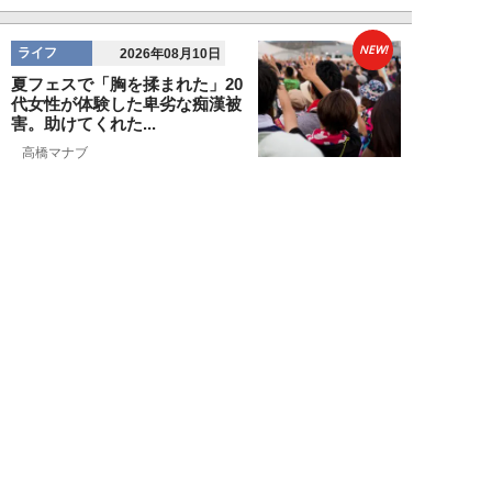
NEW!
ライフ
2026年08月10日
夏フェスで「胸を揉まれた」20
代女性が体験した卑劣な痴漢被
害。助けてくれた...
高橋マナブ
NEW!
ライフ
2026年08月10日
新幹線の指定席を「渡り歩く」
50代男性。疑念を抱いた乗客が
車掌にチクった結...
佐藤俊治
NEW!
ライフ
2026年08月09日
「低学歴なのに、勉強や読書が好
きなのは意味が分からない」
SNS炎上に東大出...