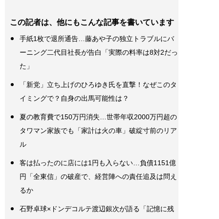
この記者は、他にもこんな記事を書いています
手紙1枚で退所通告…藤あや子の独立トラブルにバ
ーニング二代目社長が告白「実際の料率は8対2だっ
た」
「新党」立ち上げのひろゆき氏を直撃！なぜこのタ
イミングで？自身の出馬可能性は？
夏の教育費で150万円消失…世帯年収2000万円超の
タワマン家族でも「家計は火の車」破綻寸前のリア
ル
客は払ったのに店には1円も入らない…負債1151億
円「全東信」の破産で、経営陣への責任追及は問え
るか
石野卓球×ドンデコルテ渡辺銀次が語る「記憶に残