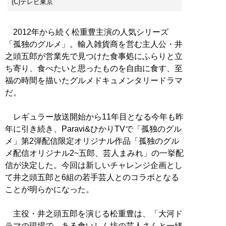
(C)テレビ東京
2012年から続く松重豊主演の人気シリーズ
「孤独のグルメ」。輸入雑貨商を営む主人公・井
之頭五郎が営業先で見つけた食事処にふらりと立
ち寄り、食べたいと思ったものを自由に食す、至
福の時間を描いたグルメドキュメンタリードラマ
だ。
レギュラー放送開始から11年目となる今年も昨
年に引き続き、Paravi&ひかりTVで「孤独のグル
メ」第2弾配信限定オリジナル作品「孤独のグル
メ配信オリジナル2~五郎、芸人まみれ」の一挙配
信が決定した。今回は新しいチャレンジ企画とし
て井之頭五郎と6組の若手芸人とのコラボとなる
ことが明らかになった。
主役・井之頭五郎を演じる松重豊は、「大河ド
ラマの現場で、ある食いしん坊の芸人さんと一緒