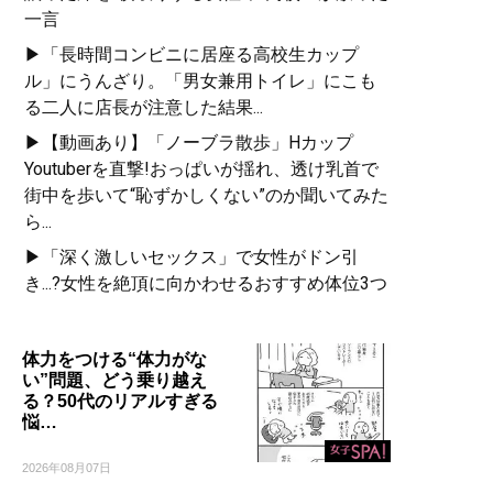
一言
▶「長時間コンビニに居座る高校生カップ
ル」にうんざり。「男女兼用トイレ」にこも
る二人に店長が注意した結果...
▶【動画あり】「ノーブラ散歩」Hカップ
Youtuberを直撃!おっぱいが揺れ、透け乳首で
街中を歩いて“恥ずかしくない”のか聞いてみた
ら...
▶「深く激しいセックス」で女性がドン引
き...?女性を絶頂に向かわせるおすすめ体位3つ
体力をつける“体力がな
い”問題、どう乗り越え
る？50代のリアルすぎる
悩…
2026年08月07日