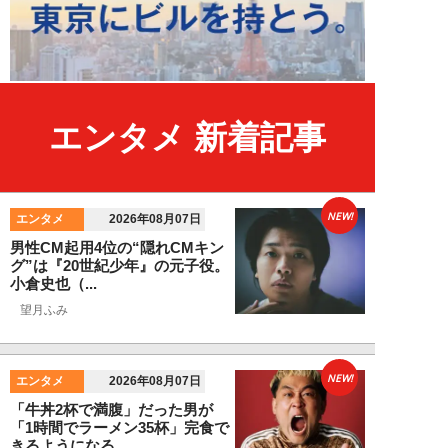
エンタメ 新着記事
NEW!
エンタメ
2026年08月07日
男性CM起用4位の“隠れCMキン
グ”は『20世紀少年』の元子役。
小倉史也（...
望月ふみ
NEW!
エンタメ
2026年08月07日
「牛丼2杯で満腹」だった男が
「1時間でラーメン35杯」完食で
きるようになる...