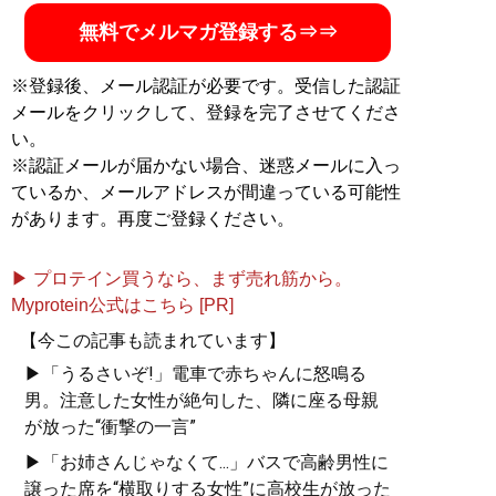
無料でメルマガ登録する⇒⇒
※登録後、メール認証が必要です。受信した認証
メールをクリックして、登録を完了させてくださ
い。
※認証メールが届かない場合、迷惑メールに入っ
ているか、メールアドレスが間違っている可能性
があります。再度ご登録ください。
▶ プロテイン買うなら、まず売れ筋から。
Myprotein公式はこちら [PR]
【今この記事も読まれています】
▶「うるさいぞ!」電車で赤ちゃんに怒鳴る
男。注意した女性が絶句した、隣に座る母親
が放った“衝撃の一言”
▶「お姉さんじゃなくて...」バスで高齢男性に
譲った席を“横取りする女性”に高校生が放った