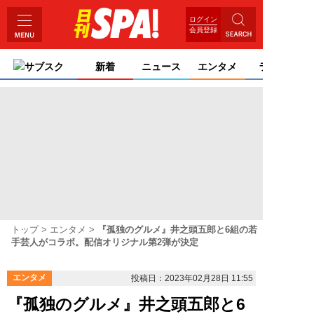
ログイン
会員登録
サブスク
新着
ニュース
エンタメ
ライフ
トップ
エンタメ
『孤独のグルメ』井之頭五郎と6組の若
手芸人がコラボ。配信オリジナル第2弾が決定
エンタメ
投稿日：2023年02月28日 11:55
『孤独のグルメ』井之頭五郎と6