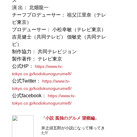
ズ
演 出： 北畑龍一
チーフプロデューサー： 祖父江里奈（テレ
ビ東京）
プロデューサー： 小松幸敏（テレビ東京）
吉見健士（共同テレビ） 佃敏史（共同テレ
ビ）
制作協力： 共同テレビジョン
製作著作： テレビ東京
公式HP：
https://www.tv-
tokyo.co.jp/kodokunogurume8/
公式Twitter：
https://www.tv-
tokyo.co.jp/kodokunogurume8/
公式facebook：
https://www.tv-
tokyo.co.jp/kodokunogurume8/
小説 孤独のグルメ 望郷編
『
』
井之頭五郎が小説になって帰ってき
た!!