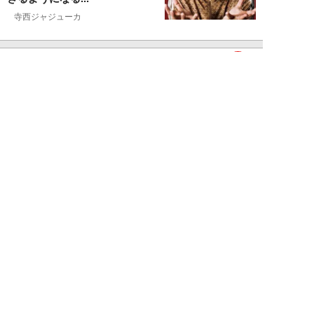
寺西ジャジューカ
NEW!
エンタメ
2026年08月07日
志田音々の爽やか超絶美ボディ！
グラビアメイキングMySPA!限定
ムービー公...
NEW!
エンタメ
2026年08月07日
Rain Tree、涙の“全員曲”初披露
――。16人が心をひとつにした
夏の...
吉岡 俊
NEW!
エンタメ
2026年08月06日
「昼の生放送中に脱いで水着に」