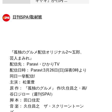
キヤキ』が竹内 ...
日刊SPA!取材班
『孤独のグルメ配信オリジナル2〜五郎、
芸人まみれ』
配信先： Paravi・ひかりTV
配信日時： Paravi:3月26日(日)深夜0時より
同日一挙配信!
主演： 松重豊
原 作： 『孤独のグルメ』 作/久住昌之・画/
谷口ジロー（週刊SPA!）
脚 本： 田口佳宏
音 楽： 久住昌之 ザ・スクリーントーン