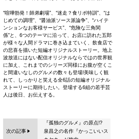
“喧嘩勃発！師弟劇場”、“迷走？食リポ特訓”、“は
じめての調理”、“醤油派ソース派論争”、“ハイテ
ンションなお客様サービス”、“危険な三角関
係”と、6つのテーマに沿って、お店に訪れた五郎
が様々な人間ドラマに巻き込まていく、飲食店で
の悲喜を描いた短編オリジナルストーリー。地上
波放送にはない配信オリジナルならではの世界観
に加え、これまでのシリーズ同様にお腹が空くこ
と間違いなしのグルメの数々も登場!美味しく観
れて、しっかりと笑える全6話の短編オリジナル
ストーリーに期待したい。登場する6組の若手芸
人は後日、お伝えする。
『孤独のグルメ』の原点!?
次の記事
泉昌之の名作『かっこいいス