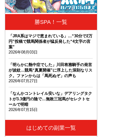
勝SPA！一覧
「JRA系はマジで恵まれている」…“30分で2万
円”投稿で競馬関係者が猛反発した“4文字の言
葉”
2026年08月03日
「明らかに熱中症でした」川田将雅騎手の発言
が波紋…競馬“真夏開催”に浮上した深刻なリス
ク。ファンからは「馬死ぬぞ」の声も
2026年07月27日
「なんかコントレイル安いな」デアリングタク
トが3.3億円の陰で…無敗三冠馬がセレクトセ
ールで明暗
2026年07月15日
はじめての副業一覧