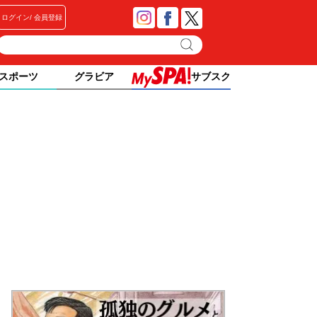
ログイン
会員登録
スポーツ
グラビア
サブスク