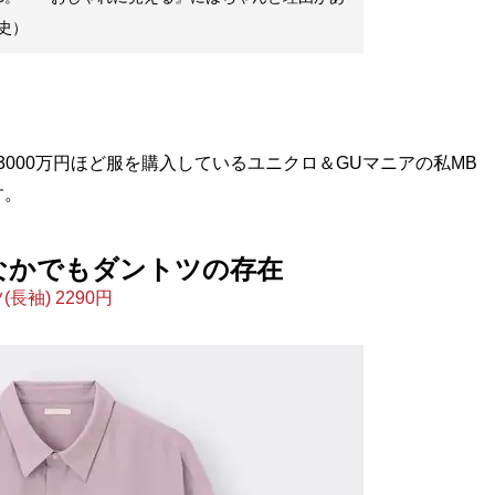
史）
000万円ほど服を購入しているユニクロ＆GUマニアの私MB
す。
なかでもダントツの存在
袖) 2290円