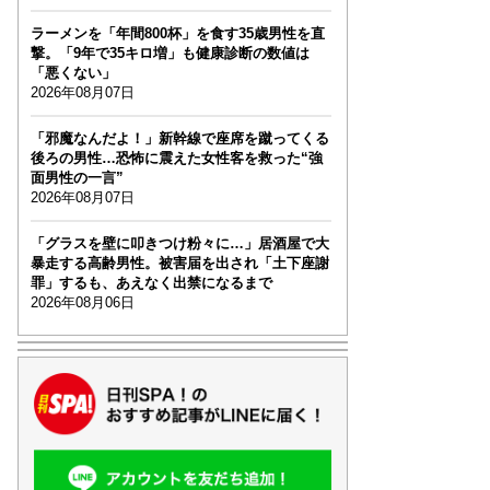
ラーメンを「年間800杯」を食す35歳男性を直
撃。「9年で35キロ増」も健康診断の数値は
「悪くない」
2026年08月07日
「邪魔なんだよ！」新幹線で座席を蹴ってくる
後ろの男性…恐怖に震えた女性客を救った“強
面男性の一言”
2026年08月07日
「グラスを壁に叩きつけ粉々に…」居酒屋で大
暴走する高齢男性。被害届を出され「土下座謝
罪」するも、あえなく出禁になるまで
2026年08月06日