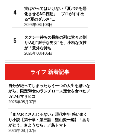
実はやってはいけない「夏バテを悪
化させるNG行動」…プロがすすめ
る“夏のダルさ”...
2026年08月03日
タクシー待ちの長蛇の列に堂々と割
り込む“派手な男女”を、小柄な女性
が「意外な持ち...
2026年08月05日
ライフ 新着記事
自分が絶ってしまったもう一つの人生を思いな
がら、限定50食のランチロース定食を食べた／
カツセマサヒコ
2026年08月07日
『まだおじさんじゃない』現代中年 惑いまく
り小説【第十章・第三話 堅山賢一編】「あり
がとう、さようなら」／鳥トマト
2026年08月07日