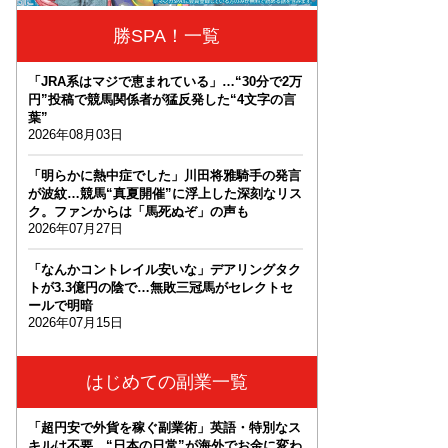
勝SPA！一覧
「JRA系はマジで恵まれている」…“30分で2万
円”投稿で競馬関係者が猛反発した“4文字の言
葉”
2026年08月03日
「明らかに熱中症でした」川田将雅騎手の発言
が波紋…競馬“真夏開催”に浮上した深刻なリス
ク。ファンからは「馬死ぬぞ」の声も
2026年07月27日
「なんかコントレイル安いな」デアリングタク
トが3.3億円の陰で…無敗三冠馬がセレクトセ
ールで明暗
2026年07月15日
はじめての副業一覧
「超円安で外貨を稼ぐ副業術」英語・特別なス
キルは不要。“日本の日常”が海外でお金に変わ