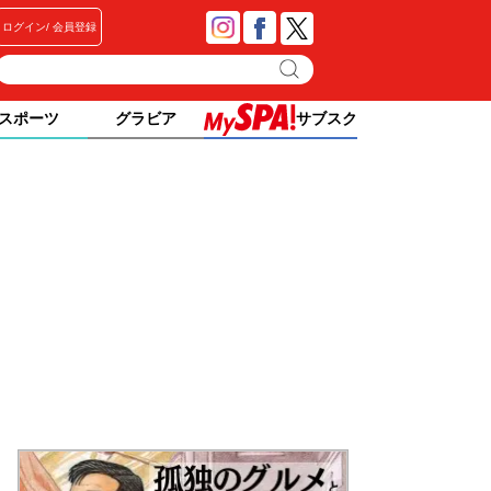
ログイン
会員登録
スポーツ
グラビア
サブスク