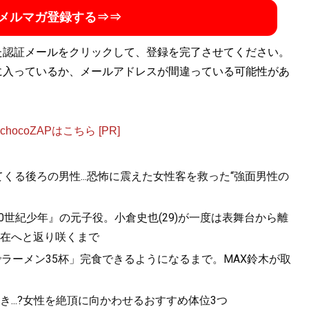
メルマガ登録する⇒⇒
た認証メールをクリックして、登録を完了させてください。
に入っているか、メールアドレスが間違っている可能性があ
ocoZAPはこちら [PR]
くる後ろの男性...恐怖に震えた女性客を救った“強面男性の
20世紀少年』の元子役。小倉史也(29)が一度は表舞台から離
在へと返り咲くまで
ラーメン35杯」完食できるようになるまで。MAX鈴木が取
...?女性を絶頂に向かわせるおすすめ体位3つ