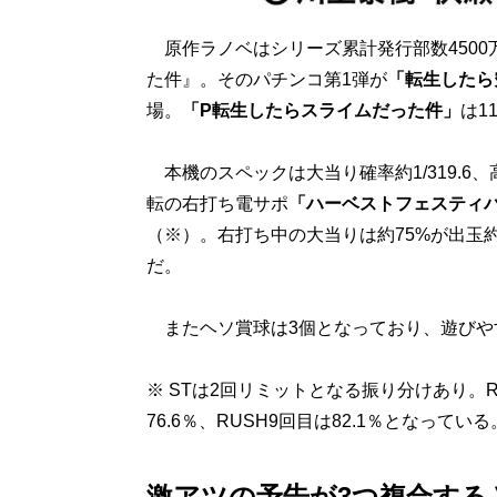
原作ラノベはシリーズ累計発行部数4500
た件』。そのパチンコ第1弾が
「転生したら
場。
「P転生したらスライムだった件」
は1
本機のスペックは大当り確率約1/319.6、高
転の右打ち電サポ
「ハーベストフェスティ
（※）。右打ち中の大当りは約75%が出玉
だ。
またヘソ賞球は3個となっており、遊びや
※ STは2回リミットとなる振り分けあり。R
76.6％、RUSH9回目は82.1％となっている
激アツの予告が3つ複合する