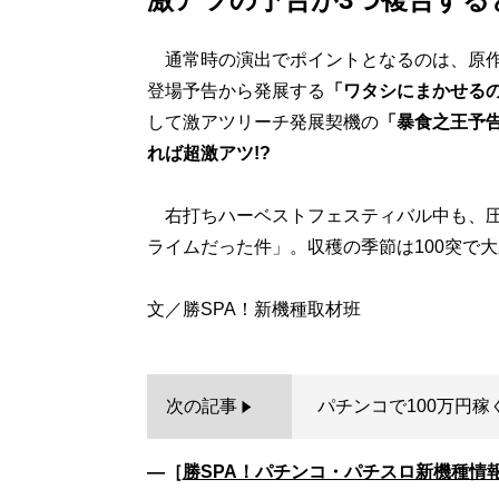
通常時の演出でポイントとなるのは、原作
登場予告から発展する
「ワタシにまかせる
して激アツリーチ発展契機の
「暴食之王予
れば超激アツ!?
右打ちハーベストフェスティバル中も、圧
ライムだった件」。収穫の季節は100突で大
次の記事
パチンコで100万円稼
―［
勝SPA！パチンコ・パチスロ新機種情