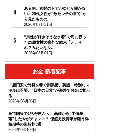
ある朝、玄関のドアがなぜか開かな
い…20代女性が“数センチの隙間”か
ら見たものの...
2026年07月31日
“男性が好きそうな水着”で海に行っ
た25歳女性の意外な結末「え、そ
れ？みたいな反...
2026年08月01日
お金 新着記事
「超円安で外貨を稼ぐ副業術」英語・特別なス
キルは不要。“日本の日常”が海外でお金に変わ
る
2026年08月06日
高市国策で1兆円投入へ！ 高値から“半値暴
落”した今がチャンス？ 億超え投資家が狙う爆
益期待の造船株3選
2026年08月03日