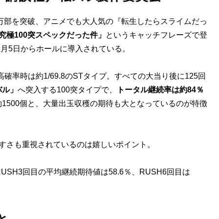
万部を突破、アニメでも大人気の『転生したらスライムだっ
究極100突スペックだった件」
というキャッチフレーズで登
1月5日からホールに導入されている。
確率時は約1/69.8のSTタイプ。すべての大当り後に125回
バル」
へ突入する100突タイプで、
トータル継続率は約84％
約1500個と、大量出玉収穫の期待も大となっているのが特徴
すさも重視されているのは嬉しいポイント。
USH3回目の平均継続期待値は58.6％、RUSH6回目は
。
と…