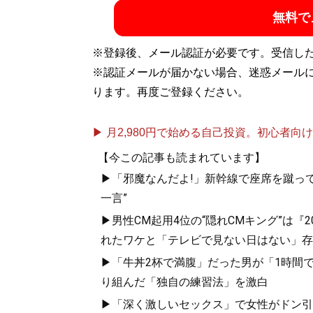
無料で
※登録後、メール認証が必要です。受信し
※認証メールが届かない場合、迷惑メール
ります。再度ご登録ください。
▶ 月2,980円で始める自己投資。初心者向けch
【今この記事も読まれています】
▶「邪魔なんだよ!」新幹線で座席を蹴って
一言”
▶男性CM起用4位の“隠れCMキング”は『
れたワケと「テレビで見ない日はない」存
▶「牛丼2杯で満腹」だった男が「1時間で
り組んだ「独自の練習法」を激白
▶「深く激しいセックス」で女性がドン引き