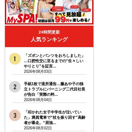
24時間更新
人気ランキング
「ズボンとパンツをおろしました」
…口腔性交に至るまでの“生々しい
やりとり”を証言...
2026年08月03日
手紙1枚で退所通告…藤あや子の独
立トラブルにバーニング二代目社長
が告白「実際の料...
2026年08月04日
「叩かれた女子中学生が泣いてい
た」満員電車で“杖を振り回す”高齢
者が暴走。“屈強...
2026年08月02日