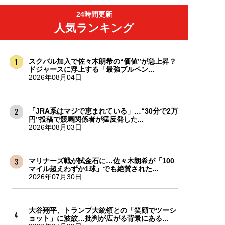
24時間更新
人気ランキング
スクバル加入で佐々木朗希の“価値”が急上昇？
ドジャースに浮上する「最強ブルペン...
2026年08月04日
「JRA系はマジで恵まれている」…“30分で2万
円”投稿で競馬関係者が猛反発した...
2026年08月03日
マリナーズ戦が試金石に…佐々木朗希が「100
マイル超えわずか1球」でも絶賛された...
2026年07月30日
大谷翔平、トランプ大統領との「笑顔でツーシ
ョット」に波紋…批判が広がる背景にある...