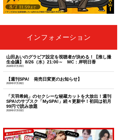
インフォメーション
山田あいのグラビア設定を視聴者が決める！【推し撮
生会議】 8/26（水）21:00～ MC：岸明日香
2026年07月29日
【週刊SPA! 発売日変更のお知らせ】
2026年07月28日
「天羽希純」のセクシーな秘蔵カットを大放出！週刊
SPA!のサブスク「MySPA!」続々更新中！初回は初月
99円で読み放題
2026年07月03日