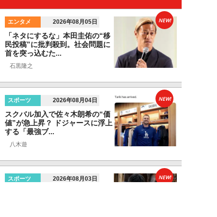
NEW!
エンタメ
2026年08月05日
「ネタにするな」本田圭佑の“移
民投稿”に批判殺到。社会問題に
首を突っ込むた...
石黒隆之
NEW!
スポーツ
2026年08月04日
スクバル加入で佐々木朗希の“価
値”が急上昇？ ドジャースに浮上
する「最強ブ...
八木遊
NEW!
スポーツ
2026年08月03日
「JRA系はマジで恵まれている」
…“30分で2万円”投稿で競馬関係
者が猛反...