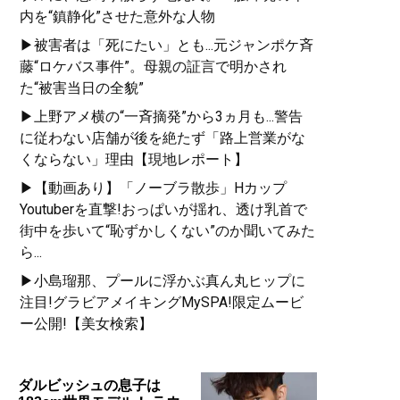
内を“鎮静化”させた意外な人物
▶被害者は「死にたい」とも...元ジャンポケ斉
藤“ロケバス事件”。母親の証言で明かされ
た“被害当日の全貌”
▶上野アメ横の“一斉摘発”から3ヵ月も...警告
に従わない店舗が後を絶たず「路上営業がな
くならない」理由【現地レポート】
▶【動画あり】「ノーブラ散歩」Hカップ
Youtuberを直撃!おっぱいが揺れ、透け乳首で
街中を歩いて“恥ずかしくない”のか聞いてみた
ら...
▶小島瑠那、プールに浮かぶ真ん丸ヒップに
注目!グラビアメイキングMySPA!限定ムービ
ー公開!【美女検索】
ダルビッシュの息子は