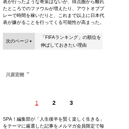
表が行ったような奇策はないが、得点圏から離れ
たところでのファウルが増えたり、アウトオブプ
レーで時間を稼いだりと、これまで以上に日本代
表が嫌がることを行ってくる可能性が高まった。
「FIFAランキング」の順位を
次のページ
伸ばしておきたい理由
川原宏樹
スポーツライター。日本最大級だったサッカーの有料メ
1
2
3
ディアを有するIT企業で、コンテンツ制作を行いスポー
ツ業界と関わり始める。そのなかで有名海外クラブとの
ビジネス立ち上げなどに関わる。その後サッカー専門誌
SPA！編集部が「人生後半を賢く楽しく生きる」
「ストライカーＤＸ」編集部を経て、独立。現在はサッ
をテーマに厳選した記事をメルマガ会員限定で毎