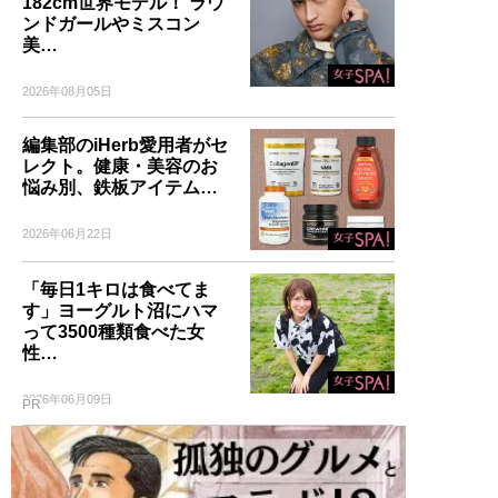
182cm世界モデル！ ラウ
ンドガールやミスコン
美…
2026年08月05日
編集部のiHerb愛用者がセ
レクト。健康・美容のお
悩み別、鉄板アイテム…
2026年06月22日
「毎日1キロは食べてま
す」ヨーグルト沼にハマ
って3500種類食べた女
性…
2026年06月09日
PR