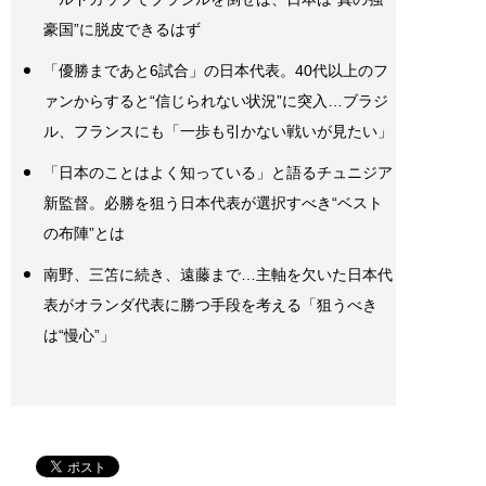
豪国”に脱皮できるはず
「優勝まであと6試合」の日本代表。40代以上のフ
ァンからすると“信じられない状況”に突入…ブラジ
ル、フランスにも「一歩も引かない戦いが見たい」
「日本のことはよく知っている」と語るチュニジア
新監督。必勝を狙う日本代表が選択すべき“ベスト
の布陣”とは
南野、三笘に続き、遠藤まで…主軸を欠いた日本代
表がオランダ代表に勝つ手段を考える「狙うべき
は“慢心”」