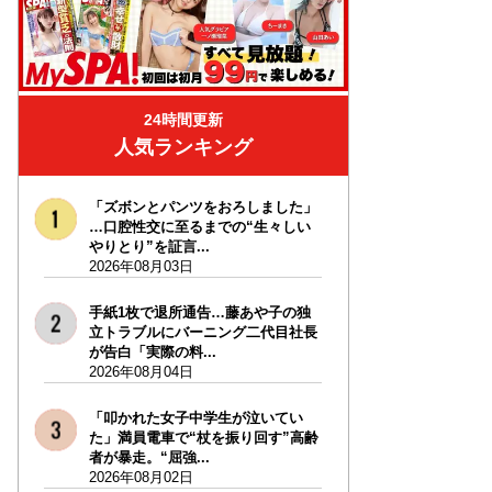
24時間更新
人気ランキング
「ズボンとパンツをおろしました」
…口腔性交に至るまでの“生々しい
やりとり”を証言...
2026年08月03日
手紙1枚で退所通告…藤あや子の独
立トラブルにバーニング二代目社長
が告白「実際の料...
2026年08月04日
「叩かれた女子中学生が泣いてい
た」満員電車で“杖を振り回す”高齢
者が暴走。“屈強...
2026年08月02日