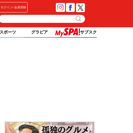
ログイン
会員登録
スポーツ
グラビア
サブスク