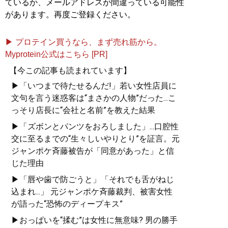
ているか、メールアドレスが間違っている可能性
があります。再度ご登録ください。
▶ プロテイン買うなら、まず売れ筋から。
Myprotein公式はこちら [PR]
【今この記事も読まれています】
▶「いつまで待たせるんだ!」若い女性店員に
文句を言う迷惑客は“まさかの人物”だった...こ
っそり店長に“会社と名前”を教えた結果
▶「ズボンとパンツをおろしました」...口腔性
交に至るまでの“生々しいやりとり”を証言。元
ジャンポケ斉藤被告が「同意があった」と信
じた理由
▶「唇や歯で防ごうと」「それでも舌がねじ
込まれ...」 元ジャンポケ斉藤裁判、被害女性
が語った“恐怖のディープキス”
▶おっぱいを“揉む”は女性に無意味? 男の勝手