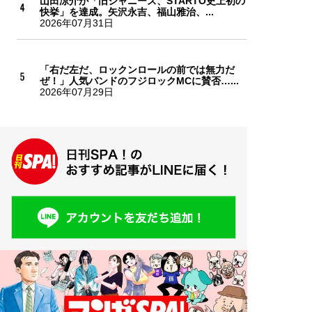
山田涼介が「旧ジャニーズ、STARTO史上初の
快挙」を達成。矢沢永吉、福山雅治、...
2026年07月31日
「右だ左だ、ロックンロールの前では無力だ
ぜ！」人気バンドのフジロックMCに賛否…...
2026年07月29日