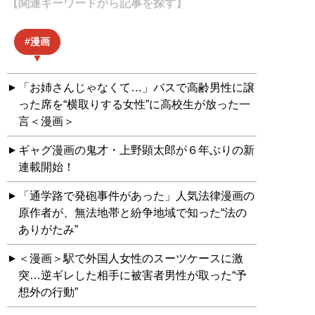
【関連キーワードから記事を探す】
漫画
「お姉さんじゃなくて…」バスで高齢男性に譲
った席を“横取りする女性”に高校生が放った一
言＜漫画＞
ギャグ漫画の鬼才・上野顕太郎が６年ぶりの新
連載開始！
「通学路で発砲事件があった」人気法律漫画の
原作者が、無法地帯と紛争地域で知った“法の
ありがたみ”
＜漫画＞駅で外国人女性のスーツケースに激
突…逆ギレした相手に被害者男性が取った“予
想外の行動”