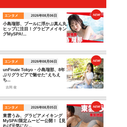
NEW!
エンタメ
2026年08月06日
小島瑠那、プールに浮かぶ真ん丸
ヒップに注目！グラビアメイキン
グMySPA!...
NEW!
エンタメ
2026年08月06日
unFinale Tokyo・小島瑠那、8年
ぶりグラビアで魅せた“えちえ
ち...
吉岡 俊
NEW!
エンタメ
2026年08月05日
東雲うみ、グラビアメイキング
MySPA!限定ムービー公開！【見
れば元気にな...