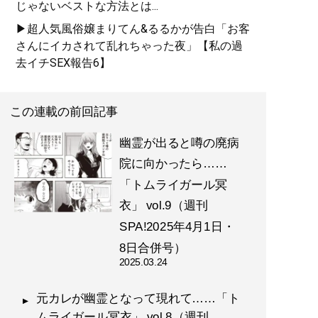
じゃないベストな方法とは...
▶超人気風俗嬢まりてん&るるかが告白「お客
さんにイカされて乱れちゃった夜」【私の過
去イチSEX報告6】
この連載の前回記事
幽霊が出ると噂の廃病
院に向かったら……
「トムライガール冥
衣」 vol.9（週刊
SPA!2025年4月1日・
8日合併号）
2025.03.24
元カレが幽霊となって現れて……「ト
ムライガール冥衣」 vol.8（週刊