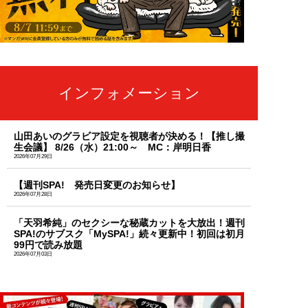
インフォメーション
山田あいのグラビア設定を視聴者が決める！【推し撮
生会議】 8/26（水）21:00～ MC：岸明日香
2026年07月29日
【週刊SPA! 発売日変更のお知らせ】
2026年07月28日
「天羽希純」のセクシーな秘蔵カットを大放出！週刊
SPA!のサブスク「MySPA!」続々更新中！初回は初月
99円で読み放題
2026年07月03日