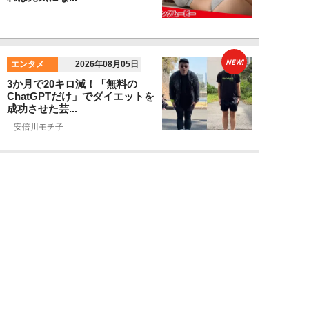
NEW!
エンタメ
2026年08月05日
3か月で20キロ減！「無料の
ChatGPTだけ」でダイエットを
成功させた芸...
安倍川モチ子
NEW!
エンタメ
2026年08月05日
少年ジャンプ出身・ギャグ漫画家
2人が当時の「過酷すぎる週刊連
載」を振り返る...
藤村はるな