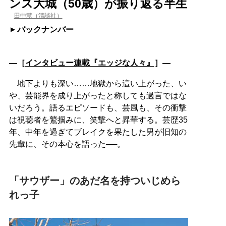
ンス大城（50歳）が振り返る半生
田中慧（清談社）
バックナンバー
―［
インタビュー連載『エッジな人々』
］―
地下よりも深い……地獄から這い上がった、い
や、芸能界を成り上がったと称しても過言ではな
いだろう。語るエピソードも、芸風も、その衝撃
は視聴者を鷲掴みに、笑撃へと昇華する。芸歴35
年、中年を過ぎてブレイクを果たした男が旧知の
先輩に、その本心を語った──。
「サウザー」のあだ名を持ついじめら
れっ子