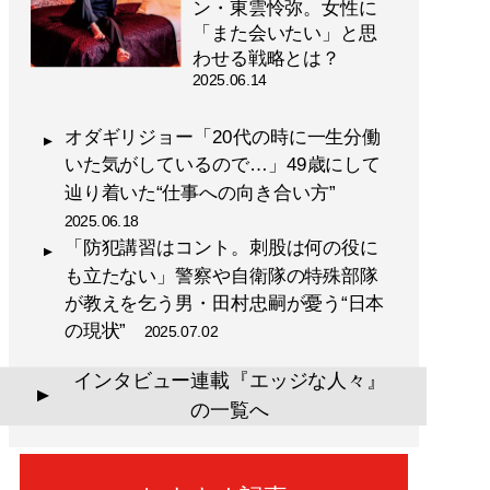
ン・東雲怜弥。女性に
「また会いたい」と思
わせる戦略とは？
2025.06.14
オダギリジョー「20代の時に一生分働
いた気がしているので…」49歳にして
辿り着いた“仕事への向き合い方”
2025.06.18
「防犯講習はコント。刺股は何の役に
も立たない」警察や自衛隊の特殊部隊
が教えを乞う男・田村忠嗣が憂う“日本
の現状”
2025.07.02
インタビュー連載『エッジな人々』
▲
の一覧へ