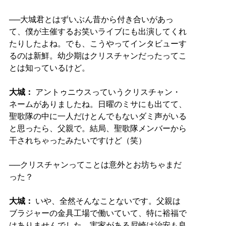
──大城君とはずいぶん昔から付き合いがあっ
て、僕が主催するお笑いライブにも出演してくれ
たりしたよね。でも、こうやってインタビューす
るのは新鮮。幼少期はクリスチャンだったってこ
とは知っているけど。
大城：
アントゥニウスっていうクリスチャン・
ネームがありましたね。日曜のミサにも出てて、
聖歌隊の中に一人だけとんでもないダミ声がいる
と思ったら、父親で。結局、聖歌隊メンバーから
干されちゃったみたいですけど（笑）
──クリスチャンってことは意外とお坊ちゃまだ
った？
大城：
いや、全然そんなことないです。父親は
ブラジャーの金具工場で働いていて、特に裕福で
はありませんでした。実家がある尼崎は治安も良