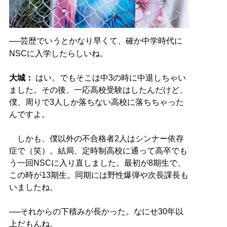
──芸歴でいうとかなり早くて、確か中学時代に
NSCに入学したらしいね。
大城：
はい。でもそこは中3の時に中退しちゃい
ました。その後、一応高校受験はしたんだけど、
僕、周りで3人しか落ちない高校に落ちちゃった
んですよ。
しかも、僕以外の不合格者2人はシンナー依存
症で（笑）。結局、定時制高校に通って高卒でも
う一回NSCに入り直しました。最初が8期生で、
この時が13期生。同期には野性爆弾や次長課長も
いましたね。
──それからの下積みが長かった。なにせ30年以
上だもんね。