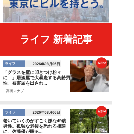
ライフ 新着記事
NEW!
ライフ
2026年08月06日
「グラスを壁に叩きつけ粉々
に…」居酒屋で大暴走する高齢男
性。被害届を出され...
高橋マナブ
NEW!
ライフ
2026年08月06日
老いていくのがすごく嫌な49歳
男性。孤独な老後を恐れる相談
に、佐藤優が贈る...