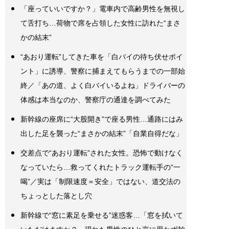
「座っていいですか？」電車内で高齢男性を無視し
て舌打ち…荷物で席を占領した女性に訪れた“まさ
かの結末”
“あおり運転”してきた車を「白バイの待ち伏せポイ
ント」に誘導、警察に捕まえてもらうまでの一部始
終／「あの道、よく白バイいるよね」ドライバーの
体感は本当なのか、警察庁の通達を調べてみた
新幹線の座席に“大股開き”で座る男性…通路にはみ
出した足を襲った“まさかの結末”「自業自得だな」
交差点で“あおり運転”された女性。恐怖で動けなく
なっていたら…救ってくれたトラック運転手の“一
喝”／実は「制限速度＝安全」ではない、道交法の
ちょっとした落とし穴
新幹線で“窓に素足を乗せる”迷惑客…「窓を拭いて