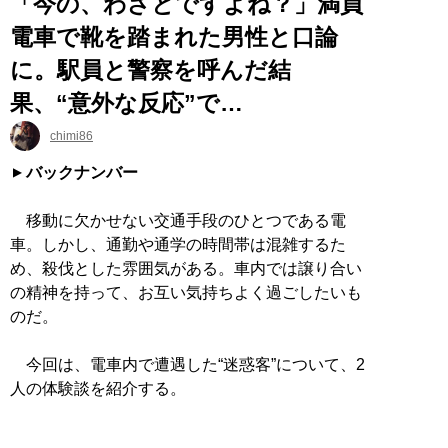
「今の、わざとですよね？」満員
電車で靴を踏まれた男性と口論
に。駅員と警察を呼んだ結
果、“意外な反応”で…
chimi86
バックナンバー
移動に欠かせない交通手段のひとつである電
車。しかし、通勤や通学の時間帯は混雑するた
め、殺伐とした雰囲気がある。車内では譲り合い
の精神を持って、お互い気持ちよく過ごしたいも
のだ。
今回は、電車内で遭遇した“迷惑客”について、2
人の体験談を紹介する。