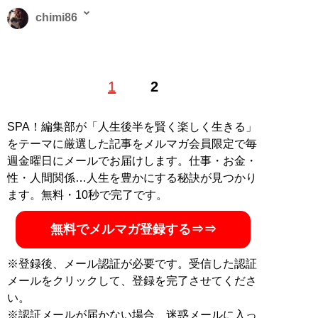
chimi86
2016年よりライター活動を開始。出版社にて書籍コーデ
1
2
ィネーターなども経験。趣味は読書、ミュージカル、舞
台鑑賞、スポーツ観戦、カフェ。
SPA！編集部が「人生後半を賢く楽しく生きる」
記事一覧へ
をテーマに厳選した記事をメルマガ会員限定で毎
週金曜日にメールでお届けします。仕事・お金・
性・人間関係…人生を豊かにする秘訣が見つかり
ます。無料・10秒で完了です。
無料でメルマガ登録する⇒⇒
※登録後、メール認証が必要です。受信した認証
メールをクリックして、登録を完了させてくださ
い。
※認証メールが届かない場合、迷惑メールに入っ