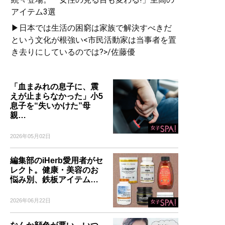
アイテム3選
▶日本では生活の困窮は家族で解決すべきだ
という文化が根強い<市民活動家は当事者を置
き去りにしているのでは?>/佐藤優
「血まみれの息子に、震
えが止まらなかった」小5
息子を“失いかけた”母
親…
2026年05月02日
編集部のiHerb愛用者がセ
レクト。健康・美容のお
悩み別、鉄板アイテム…
2026年06月22日