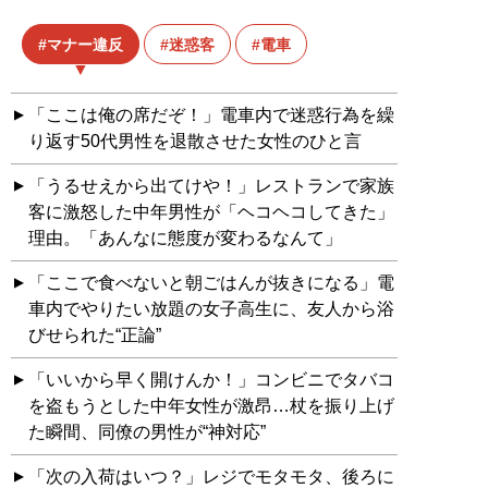
マナー違反
迷惑客
電車
「ここは俺の席だぞ！」電車内で迷惑行為を繰
り返す50代男性を退散させた女性のひと言
「うるせえから出てけや！」レストランで家族
客に激怒した中年男性が「ヘコヘコしてきた」
理由。「あんなに態度が変わるなんて」
「ここで食べないと朝ごはんが抜きになる」電
車内でやりたい放題の女子高生に、友人から浴
びせられた“正論”
「いいから早く開けんか！」コンビニでタバコ
を盗もうとした中年女性が激昂…杖を振り上げ
た瞬間、同僚の男性が“神対応”
「次の入荷はいつ？」レジでモタモタ、後ろに