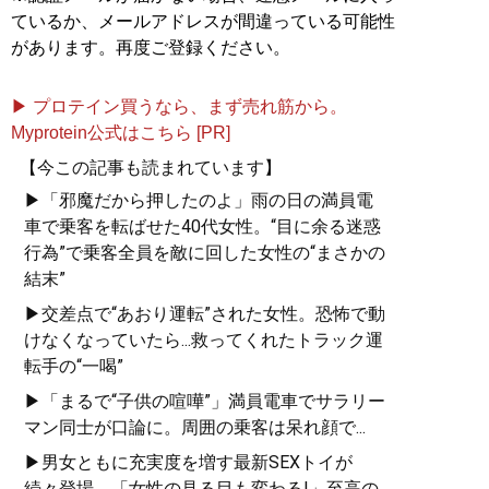
ているか、メールアドレスが間違っている可能性
があります。再度ご登録ください。
▶ プロテイン買うなら、まず売れ筋から。
Myprotein公式はこちら [PR]
【今この記事も読まれています】
▶「邪魔だから押したのよ」雨の日の満員電
車で乗客を転ばせた40代女性。“目に余る迷惑
行為”で乗客全員を敵に回した女性の“まさかの
結末”
▶交差点で“あおり運転”された女性。恐怖で動
けなくなっていたら...救ってくれたトラック運
転手の“一喝”
▶「まるで“子供の喧嘩”」満員電車でサラリー
マン同士が口論に。周囲の乗客は呆れ顔で...
▶男女ともに充実度を増す最新SEXトイが
続々登場。「女性の見る目も変わる!」至高の