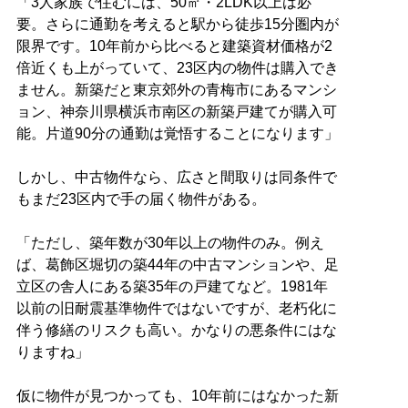
「3人家族で住むには、50㎡・2LDK以上は必
要。さらに通勤を考えると駅から徒歩15分圏内が
限界です。10年前から比べると建築資材価格が2
倍近くも上がっていて、23区内の物件は購入でき
ません。新築だと東京郊外の青梅市にあるマンシ
ョン、神奈川県横浜市南区の新築戸建てが購入可
能。片道90分の通勤は覚悟することになります」
しかし、中古物件なら、広さと間取りは同条件で
もまだ23区内で手の届く物件がある。
「ただし、築年数が30年以上の物件のみ。例え
ば、葛飾区堀切の築44年の中古マンションや、足
立区の舎人にある築35年の戸建てなど。1981年
以前の旧耐震基準物件ではないですが、老朽化に
伴う修繕のリスクも高い。かなりの悪条件にはな
りますね」
仮に物件が見つかっても、10年前にはなかった新