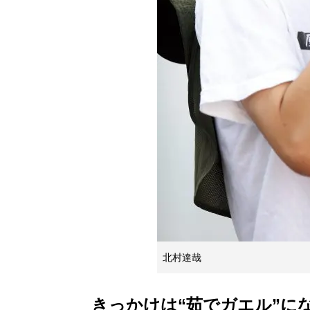
北村達哉
きっかけは“茹でガエル”に