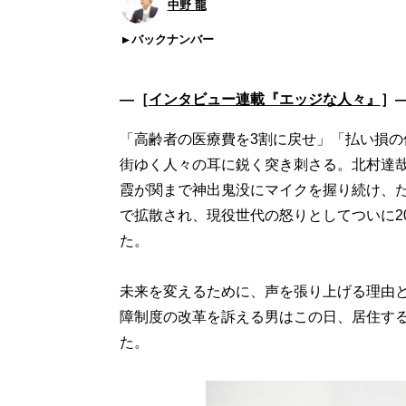
中野 龍
バックナンバー
―［
インタビュー連載『エッジな人々』
］
「高齢者の医療費を3割に戻せ」「払い損
街ゆく人々の耳に鋭く突き刺さる。北村達哉
霞が関まで神出鬼没にマイクを握り続け、た
で拡散され、現役世代の怒りとしてついに20
た。
未来を変えるために、声を張り上げる理由と
障制度の改革を訴える男はこの日、居住す
た。