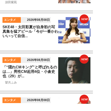
須田紫苑
NEW!
エンタメ
2026年08月08日
SKE48・太田彩夏が自身初の写
真集を猛アピール「今が一番かわ
いいって自信...
NEW!
エンタメ
2026年08月08日
「“隠れCMキング”と呼ばれるの
は…」男性CM起用4位・小倉史
也（29）が...
望月ふみ
NEW!
エンタメ
2026年08月08日
「マッチョこそ強い」MAX鈴木