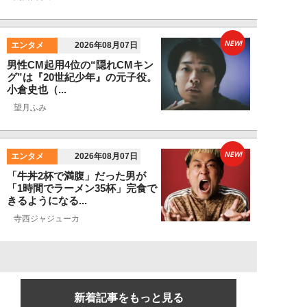
NEW!
エンタメ
2026年08月07日
男性CM起用4位の“隠れCMキン
グ”は『20世紀少年』の元子役。
小倉史也（...
望月ふみ
NEW!
エンタメ
2026年08月07日
「牛丼2杯で満腹」だった男が
「1時間でラーメン35杯」完食で
きるようになる...
寺西ジャジューカ
新着記事をもっと見る