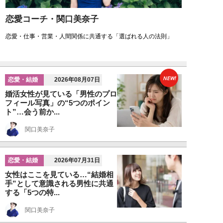
恋愛コーチ・関口美奈子
恋愛・仕事・営業・人間関係に共通する「選ばれる人の法則」
NEW!
恋愛・結婚
2026年08月07日
婚活女性が見ている「男性のプロ
フィール写真」の“5つのポイン
ト”…会う前か...
関口美奈子
恋愛・結婚
2026年07月31日
女性はここを見ている…“結婚相
手”として意識される男性に共通
する「5つの特...
関口美奈子