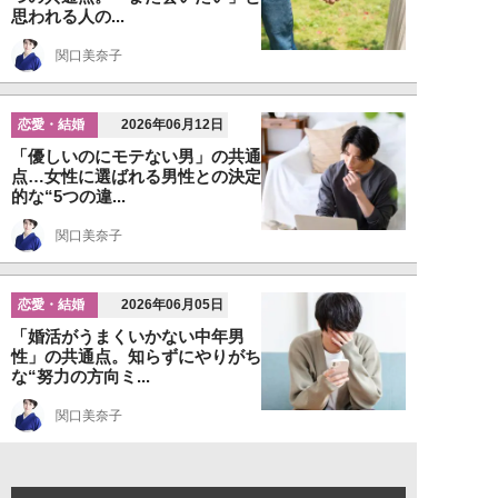
思われる人の...
関口美奈子
恋愛・結婚
2026年06月12日
「優しいのにモテない男」の共通
点…女性に選ばれる男性との決定
的な“5つの違...
関口美奈子
恋愛・結婚
2026年06月05日
「婚活がうまくいかない中年男
性」の共通点。知らずにやりがち
な“努力の方向ミ...
関口美奈子