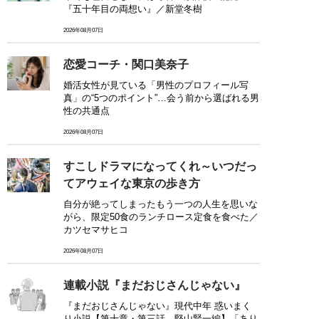
『五十年目の両想い』／新堂冬樹
2026年08月07日
恋愛コーチ・関口美奈子
婚活女性が見ている「男性のプロフィール写
真」の“5つのポイント”…会う前から選ばれる男
性の共通点
2026年08月07日
すこしドラマになってくれ～いつだっ
てアウェイな東京の歩き方
自分が絶ってしまったもう一つの人生を思いな
がら、限定50食のランチロース定食を食べた／
カツセマサヒコ
2026年08月07日
連載小説『まだおじさんじゃない』
『まだおじさんじゃない』現代中年 惑いまく
り小説【第十章・第三話 堅山賢一編】「あり