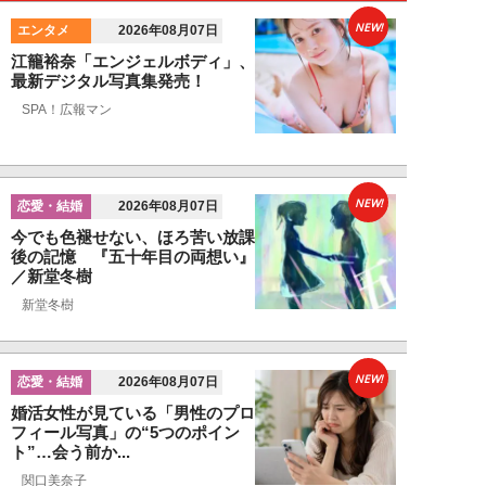
NEW!
エンタメ
2026年08月07日
江籠裕奈「エンジェルボディ」、
最新デジタル写真集発売！
SPA！広報マン
NEW!
恋愛・結婚
2026年08月07日
今でも色褪せない、ほろ苦い放課
後の記憶 『五十年目の両想い』
／新堂冬樹
新堂冬樹
NEW!
恋愛・結婚
2026年08月07日
婚活女性が見ている「男性のプロ
フィール写真」の“5つのポイン
ト”…会う前か...
関口美奈子