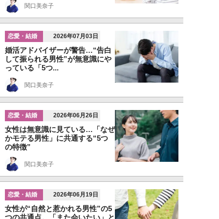
関口美奈子
恋愛・結婚
2026年07月03日
婚活アドバイザーが警告…“告白
して振られる男性”が無意識にや
っている「5つ...
関口美奈子
恋愛・結婚
2026年06月26日
女性は無意識に見ている…「なぜ
かモテる男性」に共通する“5つ
の特徴”
関口美奈子
恋愛・結婚
2026年06月19日
女性が“自然と惹かれる男性”の5
つの共通点。「また会いたい」と