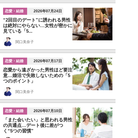
恋愛・結婚
2026年07月24日
“2回目のデート”に誘われる男性
は絶対にやらない…女性が密かに
見ている「5...
関口美奈子
恋愛・結婚
2026年07月17日
恋愛から遠ざかった男性ほど要注
意…婚活で失敗しないための「5
つのポイント」
関口美奈子
恋愛・結婚
2026年07月10日
「また会いたい」と思われる男性
の共通点…デート後に差がつ
く“5つの習慣”