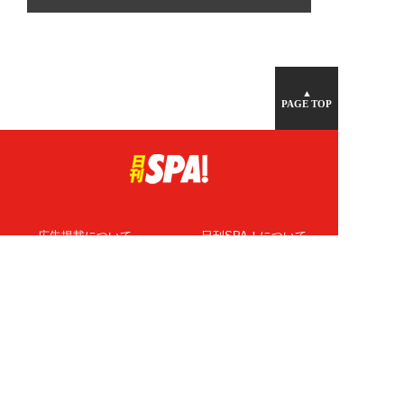
▲
PAGE TOP
広告掲載について
日刊SPA！について
ニュース提供先
PR記事一覧
ライター・執筆者募集
プライバシーポリシー
Cookie使用について
著作権について
運営会社
記事使用について