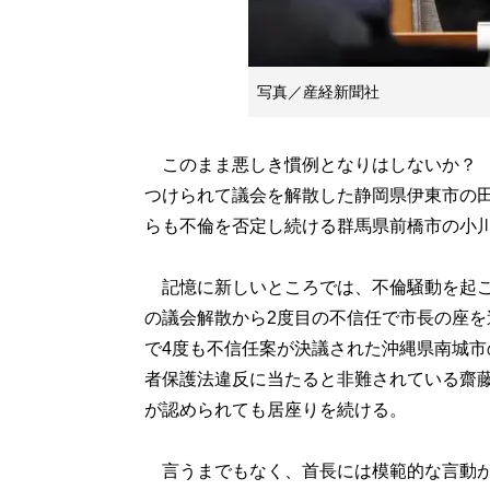
写真／産経新聞社
このまま悪しき慣例となりはしないか？ 
つけられて議会を解散した静岡県伊東市の
らも不倫を否定し続ける群馬県前橋市の小川
記憶に新しいところでは、不倫騒動を起こ
の議会解散から2度目の不信任で市長の座を
で4度も不信任案が決議された沖縄県南城
者保護法違反に当たると非難されている齋
が認められても居座りを続ける。
言うまでもなく、首長には模範的な言動が