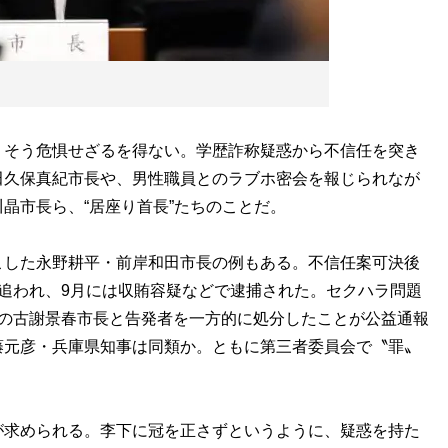
そう危惧せざるを得ない。学歴詐称疑惑から不信任を突き
田久保真紀市長や、男性職員とのラブホ密会を報じられなが
晶市長ら、“居座り首長”たちのことだ。
した永野耕平・前岸和田市長の例もある。不信任案可決後
追われ、9月には収賄容疑などで逮捕された。セクハラ問題
市の古謝景春市長と告発者を一方的に処分したことが公益通報
藤元彦・兵庫県知事は同類か。ともに第三者委員会で〝罪〟
求められる。李下に冠を正さずというように、疑惑を持た