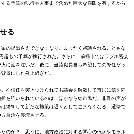
とする予算の執行や人事まで含めた巨大な権限を有するから
せる
案の提出さえできなくなり、まったく審議されることもな
億円超もの予算が執行された。さらに、前橋市ではラブホ密会
が火に油を注いだ。後に、当該職員自ら希望しての降任だっ
を背景にした炎上騒ぎだ。
。不信任を突きつけられても議会を解散して市民に信を問
負担を強いられているのは、ほかならぬ市民だ。非難の声が
会は紛糾して新たな施策は遅々として進まなくなる。選挙で
地方自治を停滞させる。
たのか？ 思うに、地方政治に対する関心の低さやモラル