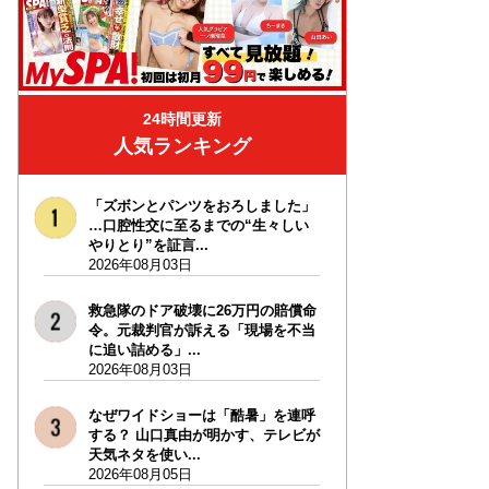
24時間更新
人気ランキング
「ズボンとパンツをおろしました」
…口腔性交に至るまでの“生々しい
やりとり”を証言...
2026年08月03日
救急隊のドア破壊に26万円の賠償命
令。元裁判官が訴える「現場を不当
に追い詰める」...
2026年08月03日
なぜワイドショーは「酷暑」を連呼
する？ 山口真由が明かす、テレビが
天気ネタを使い...
2026年08月05日