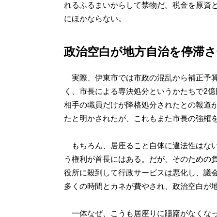
れるふるまいからして禁物だ。税金を原資
にほかならない。
政治空白が地方自治を停滞さ
実際、伊東市では市政の混乱から補正予算
く、市長による専決処分というかたちで2
相手の職員だけが降格処分されたとの報道
たと明かされたが、これもまた市長の強権
もちろん、居座ること自体に違法性はない
う権利が首長にはある。だが、そのための
役所に殺到して行政サービスは悪化し、議
多くの時間とカネが費やされ、政治空白が
一体なぜ、こうも居座りに躊躇がなくなっ