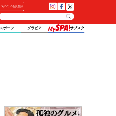
ログイン
会員登録
スポーツ
グラビア
サブスク