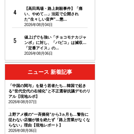
【高田馬場・路上刺殺事件】「痛
い、やめて…」法廷で公開され
た“生々しい音声”…懲...
2026年08月04日
値上げでも強い「チョコモナカジャ
ンボ」に対し、「パピコ」は減収…
「定番アイス」の...
2026年08月06日
ニュース 新着記事
「中国の関与」を疑う若者たち…韓国で起き
る“世代交代の右傾化”と不正選挙抗議デモのリ
アル【現地ルポ】
2026年08月07日
上野アメ横の“一斉摘発”から3ヵ月も…警告に
従わない店舗が後を絶たず「路上営業がなくな
らない」理由【現地レポート】
2026年08月06日