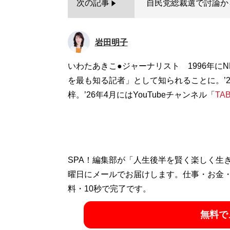
次の記事
自民党総裁選で討論か
岩田明子
いわたあきこ●ジャーナリスト 1996年に
を最も知る記者」として知られることに。’
梓。’26年4月にはYouTubeチャンネル「
TA
SPA！編集部が「人生後半を賢く楽しく生
曜日にメールでお届けします。仕事・お金
料・10秒で完了です。
無料で