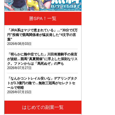
勝SPA！一覧
「JRA系はマジで恵まれている」…“30分で2万
円”投稿で競馬関係者が猛反発した“4文字の言
葉”
2026年08月03日
「明らかに熱中症でした」川田将雅騎手の発言
が波紋…競馬“真夏開催”に浮上した深刻なリス
ク。ファンからは「馬死ぬぞ」の声も
2026年07月27日
「なんかコントレイル安いな」デアリングタク
トが3.3億円の陰で…無敗三冠馬がセレクトセ
ールで明暗
2026年07月15日
はじめての副業一覧