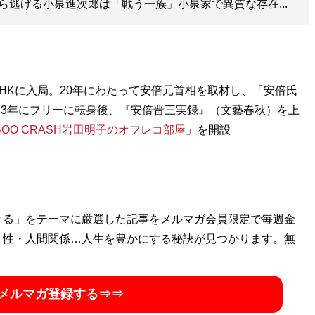
ら逃げる小泉進次郎は「戦う一族」小泉家で異質な存在...
NHKに入局。20年にわたって安倍元首相を取材し、「安倍氏
23年にフリーに転身後、『安倍晋三実録』（文藝春秋）を上
BOO CRASH岩田明子のオフレコ部屋
」を開設
きる」をテーマに厳選した記事をメルマガ会員限定で毎週金
・性・人間関係…人生を豊かにする秘訣が見つかります。無
メルマガ登録する⇒⇒