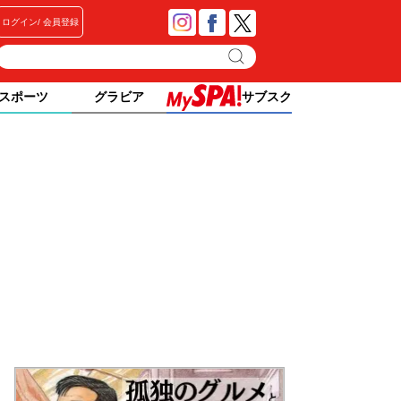
ログイン
会員登録
スポーツ
グラビア
サブスク