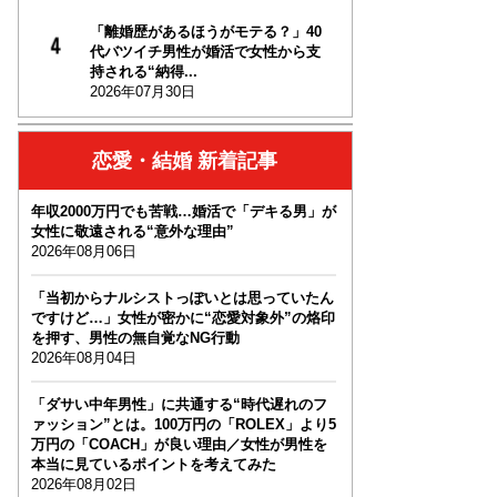
「離婚歴があるほうがモテる？」40
代バツイチ男性が婚活で女性から支
持される“納得...
2026年07月30日
恋愛・結婚 新着記事
年収2000万円でも苦戦…婚活で「デキる男」が
女性に敬遠される“意外な理由”
2026年08月06日
「当初からナルシストっぽいとは思っていたん
ですけど…」女性が密かに“恋愛対象外”の烙印
を押す、男性の無自覚なNG行動
2026年08月04日
「ダサい中年男性」に共通する“時代遅れのフ
ァッション”とは。100万円の「ROLEX」より5
万円の「COACH」が良い理由／女性が男性を
本当に見ているポイントを考えてみた
2026年08月02日