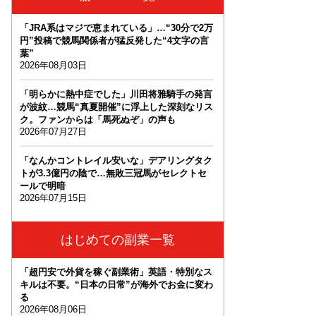
「JRA系はマジで恵まれている」…“30分で2万
円”投稿で競馬関係者が猛反発した“4文字の言
葉”
2026年08月03日
「明らかに熱中症でした」川田将雅騎手の発言
が波紋…競馬“真夏開催”に浮上した深刻なリス
ク。ファンからは「馬死ぬぞ」の声も
2026年07月27日
「なんかコントレイル安いな」デアリングタク
トが3.3億円の陰で…無敗三冠馬がセレクトセ
ールで明暗
2026年07月15日
はじめての副業一覧
「超円安で外貨を稼ぐ副業術」英語・特別なス
キルは不要。“日本の日常”が海外でお金に変わ
る
2026年08月06日