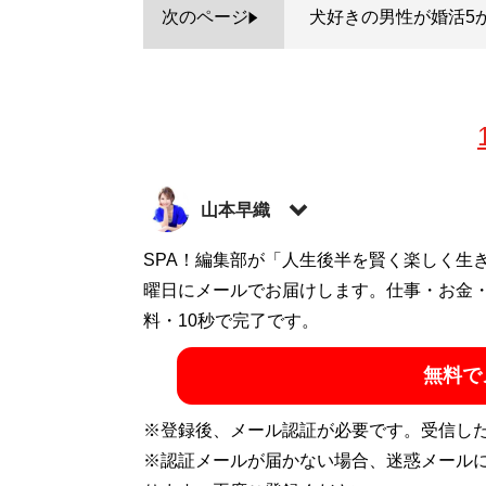
次のページ
犬好きの男性が婚活5
山本早織
1985年、東京生まれ。アイドル、銀座の
SPA！編集部が「人生後半を賢く楽しく生
たい男女に向けて情報や出会いの場を提供
曜日にメールでお届けします。仕事・お金
式ホームページ「
料・10秒で完了です。
結婚につながる恋のコンサ
無料で
記事一覧へ
※登録後、メール認証が必要です。受信し
※認証メールが届かない場合、迷惑メール