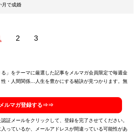
か月で成婚
1
2
3
ホステスなどを経て、現在は恋愛コンサルタントとして結婚し
きる」をテーマに厳選した記事をメルマガ会員限定で毎週金
する。「
・性・人間関係…人生を豊かにする秘訣が見つかります。無
最短成婚成功の秘訣マガジン
」をLINEで配信中。公
ルタント 山本早織
」（Xアカウント:
@yamamotosaori_
）
メルマガ登録する⇒⇒
た認証メールをクリックして、登録を完了させてください。
に入っているか、メールアドレスが間違っている可能性があ