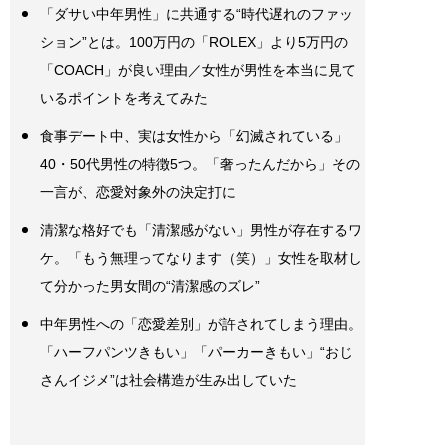
「ダサい中年男性」に共通する“時代遅れのファッ
ション”とは。100万円の「ROLEX」より5万円の
「COACH」が良い理由／女性が男性を本当に見て
いるポイントを考えてみた
食事デート中、実は女性から「幻滅されている」
40・50代男性の特徴5つ。「奢ったんだから」その
一言が、恋愛対象外の決定打に
清潔な格好でも「清潔感がない」男性が存在するワ
ケ。「もう無理ってなります（笑）」女性を取材し
て分かった男女間の“清潔感のズレ”
中年男性への「恋愛差別」が許されてしまう理由。
「ハーフパンツきもい」「パーカーきもい」“おじ
さんイジメ”は社会構造が生み出していた