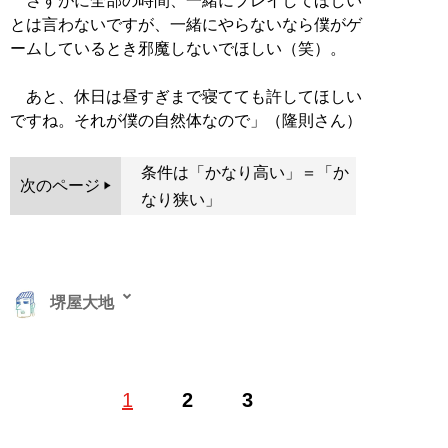
さすがに全部の時間、一緒にプレイしてほしい
とは言わないですが、一緒にやらないなら僕がゲ
ームしているとき邪魔しないでほしい（笑）。
あと、休日は昼すぎまで寝てても許してほしい
ですね。それが僕の自然体なので」（隆則さん）
条件は「かなり高い」＝「か
次のページ
なり狭い」
堺屋大地
恋愛をロジカルに分析する恋愛コラムニスト・恋愛カウ
1
2
3
ンセラー。本連載意外に『SmartFLASH』（光文社）で
ドラマコラム連載、『コクハク』（日刊現代）で芸能コ