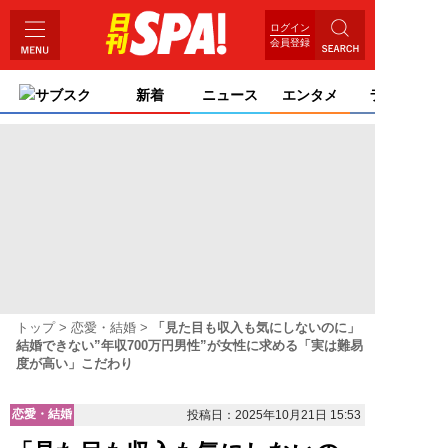
ログイン
会員登録
サブスク
新着
ニュース
エンタメ
ライフ
トップ
恋愛・結婚
「見た目も収入も気にしないのに」
結婚できない”年収700万円男性”が女性に求める「実は難易
度が高い」こだわり
恋愛・結婚
投稿日：2025年10月21日 15:53