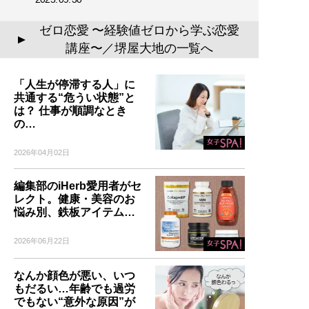
ゼロ恋愛 〜経験値ゼロから学ぶ恋愛
▲
講座〜／堺屋大地の一覧へ
「人生が停滞する人」に
共通する“危うい状態”と
は？ 仕事が順調なとき
の…
2026年04月02日
編集部のiHerb愛用者がセ
レクト。健康・美容のお
悩み別、鉄板アイテム…
2026年06月22日
なんか顔色が悪い、いつ
もだるい…年齢でも過労
でもない“意外な原因”が