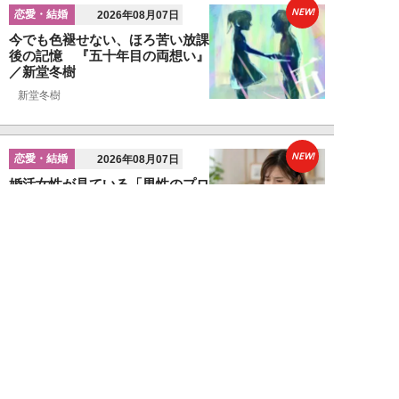
NEW!
恋愛・結婚
2026年08月07日
今でも色褪せない、ほろ苦い放課
後の記憶 『五十年目の両想い』
／新堂冬樹
新堂冬樹
NEW!
恋愛・結婚
2026年08月07日
婚活女性が見ている「男性のプロ
フィール写真」の“5つのポイン
ト”…会う前か...
関口美奈子
NEW!
恋愛・結婚
2026年08月06日
年収2000万円でも苦戦…婚活で
「デキる男」が女性に敬遠され
る“意外な理由...
山本早織