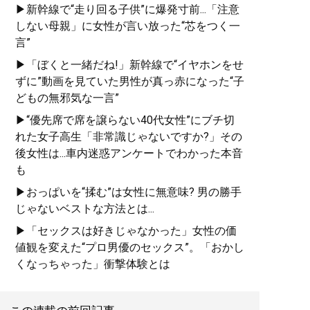
▶新幹線で“走り回る子供”に爆発寸前...「注意
しない母親」に女性が言い放った“芯をつく一
言”
▶「ぼくと一緒だね!」新幹線で“イヤホンをせ
ずに”動画を見ていた男性が真っ赤になった“子
どもの無邪気な一言”
▶“優先席で席を譲らない40代女性”にブチ切
れた女子高生「非常識じゃないですか?」その
後女性は...車内迷惑アンケートでわかった本音
も
▶おっぱいを“揉む”は女性に無意味? 男の勝手
じゃないベストな方法とは...
▶「セックスは好きじゃなかった」女性の価
値観を変えた“プロ男優のセックス”。「おかし
くなっちゃった」衝撃体験とは