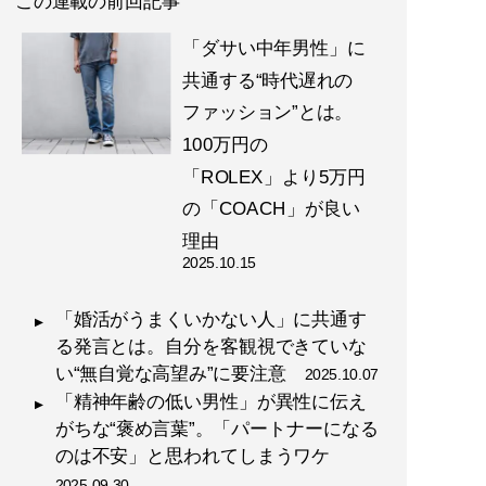
この連載の前回記事
「ダサい中年男性」に
共通する“時代遅れの
ファッション”とは。
100万円の
「ROLEX」より5万円
の「COACH」が良い
理由
2025.10.15
「婚活がうまくいかない人」に共通す
る発言とは。自分を客観視できていな
い“無自覚な高望み”に要注意
2025.10.07
「精神年齢の低い男性」が異性に伝え
がちな“褒め言葉”。「パートナーになる
のは不安」と思われてしまうワケ
2025.09.30