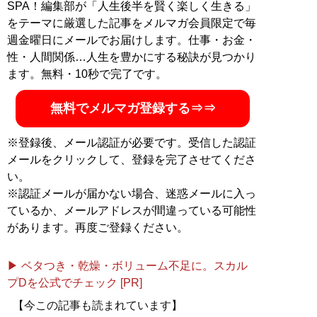
ラム連載。そのほか『文春オンライン』（文藝春秋）、
SPA！編集部が「人生後半を賢く楽しく生きる」
『現代ビジネス』（講談社）、『集英社オンライン』
をテーマに厳選した記事をメルマガ会員限定で毎
（集英社）、『週刊女性PRIME』（主婦と生活社）、
週金曜日にメールでお届けします。仕事・お金・
『女子SPA!』（扶桑社）などにコラム寄稿。LINE公式の
性・人間関係…人生を豊かにする秘訣が見つかり
チャット相談サービスにて、計1万件以上の恋愛相談を
ます。無料・10秒で完了です。
受けている。公式SNS（X）は
@SakaiyaDaichi
無料でメルマガ登録する⇒⇒
記事一覧へ
※登録後、メール認証が必要です。受信した認証
メールをクリックして、登録を完了させてくださ
い。
※認証メールが届かない場合、迷惑メールに入っ
ているか、メールアドレスが間違っている可能性
があります。再度ご登録ください。
▶ ベタつき・乾燥・ボリューム不足に。スカル
プDを公式でチェック [PR]
【今この記事も読まれています】