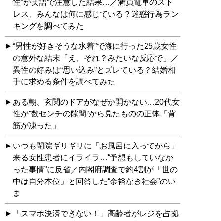
性”が英語で注意した結果…／満員電車のスト
レス、みんなは何に感じている？迷惑行為ラン
キングを調べてみた
“男性が好きそうな水着”で海に行った25歳女性
の意外な結末「え、それ？みたいな反応で」／
異性の好みは“思い込み”とズレている？結婚相
手に求める条件を調べてみた
ある朝、玄関のドアがなぜか開かない…20代女
性が“数センチの隙間”から見たものの正体「背
筋が凍った」
いつも閉院ギリギリに「お風呂に入ってから」
来る女性患者にイライラ…“予想もしていなか
った事情”に反省／内閣府調査で約4割が「世の
中は自分本位」と回答した“余裕なき社会”のい
ま
「スマホ決済できない！」高齢者がレジを占拠