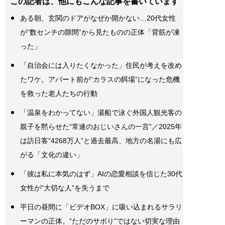
この記者は、他にもこんな記事を書いています
ある朝、玄関のドアがなぜか開かない…20代女性
が“数センチの隙間”から見たものの正体「背筋が凍
った」
「自治会には入りたくなかった」住民が考えを改め
たワケ。アパート前が“カラスの餌場”になった危機
を救った老人たちの行動
「温泉をわかってない」湯船で泳ぐ外国人観光客の
親子を黙らせた“常連のおじいさんの一言”／2025年
は訪日客“4268万人”と過去最高、地方の名湯にも広
がる「文化の違い」
「彼は私に本気のはず」AIの恋愛相談を信じた30代
女性が“大切な人”を失うまで
平日の昼間に「ビデオBOX」に吸い込まれるサラリ
ーマンの正体。“ただのサボり”ではない切実な理由