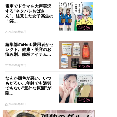
電車でドラマを大声実況
する“ネタバレおばさ
ん”。注意した女子高生の
「笑…
2026年08月06日
編集部のiHerb愛用者がセ
レクト。健康・美容のお
悩み別、鉄板アイテム…
2026年06月22日
なんか顔色が悪い、いつ
もだるい…年齢でも過労
でもない“意外な原因”が
隠…
2026年06月30日
PR