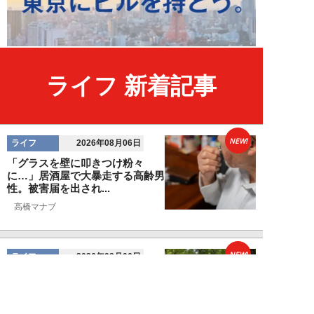
ライフ 新着記事
NEW!
ライフ
2026年08月06日
「グラスを壁に叩きつけ粉々
に…」居酒屋で大暴走する高齢男
性。被害届を出され...
高橋マナブ
NEW!
ライフ
2026年08月06日
老いていくのがすごく嫌な49歳
男性。孤独な老後を恐れる相談
に、佐藤優が贈る...