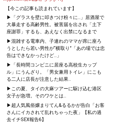
【今この記事も読まれています】
▶「グラスを壁に叩きつけ粉々に...」居酒屋で
大暴走する高齢男性。被害届を出され「土下
座謝罪」するも、あえなく出禁になるまで
▶混雑する電車内、子連れのママが席に座ろ
うとしたら若い男性が“横取り”「あの場では忠
告はできなかったけど...」
▶「長時間コンビニに居座る高校生カップ
ル」にうんざり。「男女兼用トイレ」にこも
る二人に店長が注意した結果...
▶この夏、タイの大麻ツアーに駆け込む港区
女子が急増。そのワケとは...
▶超人気風俗嬢まりてん&るるかが告白「お客
さんにイカされて乱れちゃった夜」【私の過
去イチSEX報告6】