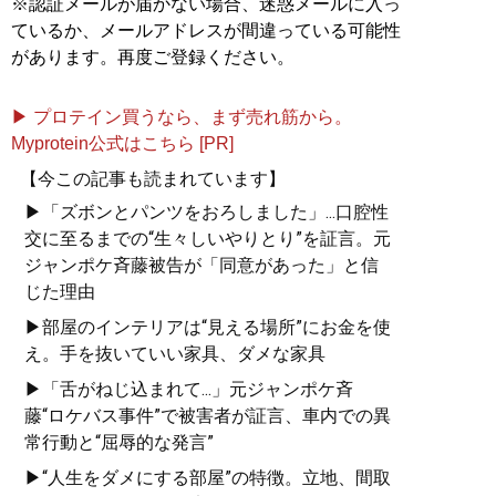
※認証メールが届かない場合、迷惑メールに入っ
ているか、メールアドレスが間違っている可能性
があります。再度ご登録ください。
▶ プロテイン買うなら、まず売れ筋から。
Myprotein公式はこちら [PR]
【今この記事も読まれています】
▶「ズボンとパンツをおろしました」...口腔性
交に至るまでの“生々しいやりとり”を証言。元
ジャンポケ斉藤被告が「同意があった」と信
じた理由
▶部屋のインテリアは“見える場所”にお金を使
え。手を抜いていい家具、ダメな家具
▶「舌がねじ込まれて...」元ジャンポケ斉
藤“ロケバス事件”で被害者が証言、車内での異
常行動と“屈辱的な発言”
▶“人生をダメにする部屋”の特徴。立地、間取