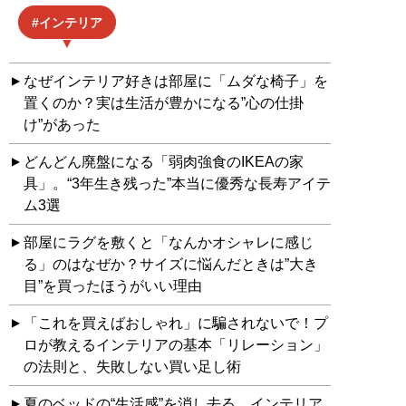
インテリア
なぜインテリア好きは部屋に「ムダな椅子」を
置くのか？実は生活が豊かになる”心の仕掛
け”があった
どんどん廃盤になる「弱肉強食のIKEAの家
具」。“3年生き残った”本当に優秀な長寿アイテ
ム3選
部屋にラグを敷くと「なんかオシャレに感じ
る」のはなぜか？サイズに悩んだときは”大き
目”を買ったほうがいい理由
「これを買えばおしゃれ」に騙されないで！プ
ロが教えるインテリアの基本「リレーション」
の法則と、失敗しない買い足し術
夏のベッドの“生活感”を消し去る、インテリア