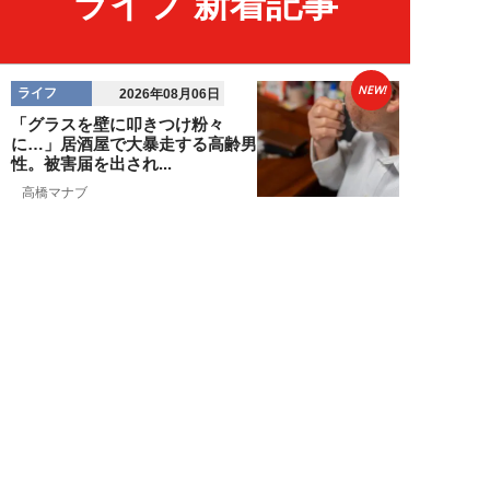
ライフ 新着記事
NEW!
ライフ
2026年08月06日
「グラスを壁に叩きつけ粉々
に…」居酒屋で大暴走する高齢男
性。被害届を出され...
高橋マナブ
NEW!
ライフ
2026年08月06日
老いていくのがすごく嫌な49歳
男性。孤独な老後を恐れる相談
に、佐藤優が贈る...
佐藤優
NEW!
ライフ
2026年08月05日
タクシー待ちの長蛇の列に堂々と