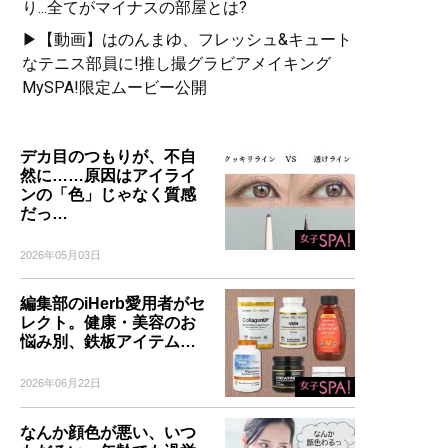
り...全てがマイナスの部屋とは?
▶【動画】はのんまゆ、フレッシュ&キュート
なテニス部員に!推し撮グラビアメイキング
MySPA!限定ムービー公開
デカ目のつもりが、不自
然に……原因はアイライ
ンの「色」じゃなく質感
だっ…
2026年05月03日
編集部のiHerb愛用者がセ
レクト。健康・美容のお
悩み別、鉄板アイテム…
2026年06月22日
なんか顔色が悪い、いつ