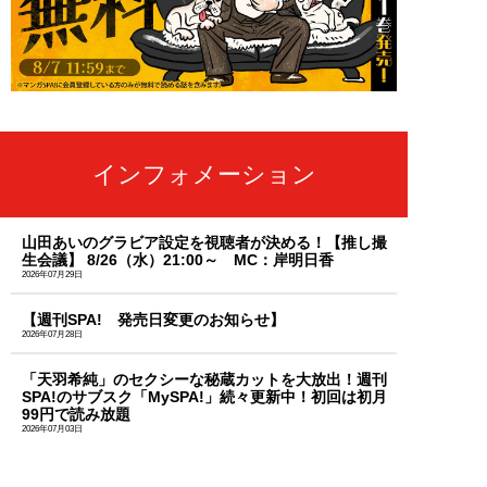
インフォメーション
山田あいのグラビア設定を視聴者が決める！【推し撮
生会議】 8/26（水）21:00～ MC：岸明日香
2026年07月29日
【週刊SPA! 発売日変更のお知らせ】
2026年07月28日
「天羽希純」のセクシーな秘蔵カットを大放出！週刊
SPA!のサブスク「MySPA!」続々更新中！初回は初月
99円で読み放題
2026年07月03日