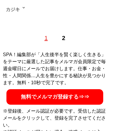
カジキ
暮らし、住まいの世界を長年見てきた経験を元に、イン
1
2
テリアの法則を各コンテンツで言語化して発信中。
YouTube「
ゆっくりインテリア
」、ブログ「
様子のおか
しいインテリア店
」、Xアカウント
@kajikissa
SPA！編集部が「人生後半を賢く楽しく生きる」
をテーマに厳選した記事をメルマガ会員限定で毎
記事一覧へ
週金曜日にメールでお届けします。仕事・お金・
性・人間関係…人生を豊かにする秘訣が見つかり
ます。無料・10秒で完了です。
無料でメルマガ登録する⇒⇒
※登録後、メール認証が必要です。受信した認証
メールをクリックして、登録を完了させてくださ
い。