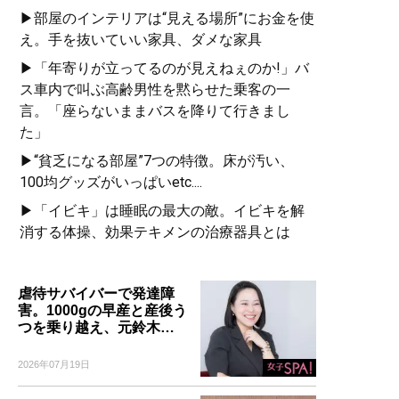
▶部屋のインテリアは“見える場所”にお金を使
え。手を抜いていい家具、ダメな家具
▶「年寄りが立ってるのが見えねぇのか!」バ
ス車内で叫ぶ高齢男性を黙らせた乗客の一
言。「座らないままバスを降りて行きまし
た」
▶“貧乏になる部屋”7つの特徴。床が汚い、
100均グッズがいっぱいetc....
▶「イビキ」は睡眠の最大の敵。イビキを解
消する体操、効果テキメンの治療器具とは
虐待サバイバーで発達障
害。1000gの早産と産後う
つを乗り越え、元鈴木…
2026年07月19日