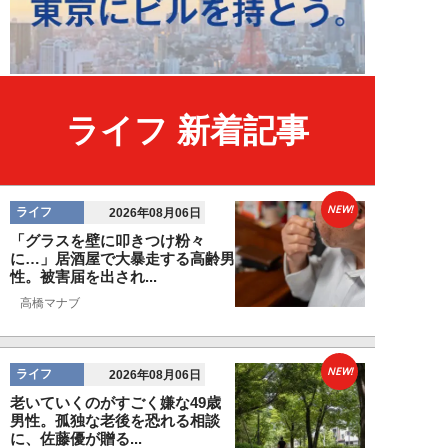
ライフ 新着記事
NEW!
ライフ
2026年08月06日
「グラスを壁に叩きつけ粉々
に…」居酒屋で大暴走する高齢男
性。被害届を出され...
高橋マナブ
NEW!
ライフ
2026年08月06日
老いていくのがすごく嫌な49歳
男性。孤独な老後を恐れる相談
に、佐藤優が贈る...