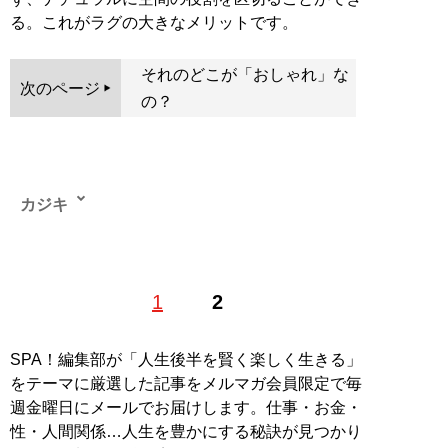
る。これがラグの大きなメリットです。
それのどこが「おしゃれ」な
次のページ
の？
カジキ
暮らし、住まいの世界を長年見てきた経験を元に、イン
1
2
テリアの法則を各コンテンツで言語化して発信中。
YouTube「
ゆっくりインテリア
」、ブログ「
様子のおか
しいインテリア店
」、Xアカウント
@kajikissa
SPA！編集部が「人生後半を賢く楽しく生きる」
をテーマに厳選した記事をメルマガ会員限定で毎
記事一覧へ
週金曜日にメールでお届けします。仕事・お金・
性・人間関係…人生を豊かにする秘訣が見つかり