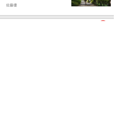
佐藤優
NEW!
ライフ
2026年08月05日
タクシー待ちの長蛇の列に堂々と
割り込む“派手な男女”を、小柄
な女性が「意外...
和泉太郎
NEW!
ライフ
2026年08月05日
エコノミー席「頭カクンで眠れな
い」問題を解決？航空ジャーナリ
ストが見つけた...
北島幸司
NEW!
ライフ
2026年08月04日
「バスの優先席に荷物を置く」外