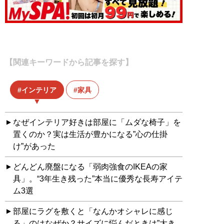
【関連キーワードから記事を探す】
インテリア
家具
なぜインテリア好きは部屋に「ムダな椅子」を
置くのか？実は生活が豊かになる”心の仕掛
け”があった
どんどん廃盤になる「弱肉強食のIKEAの家
具」。“3年生き残った”本当に優秀な長寿アイテ
ム3選
部屋にラグを敷くと「なんかオシャレに感じ
る」のはなぜか？サイズに悩んだときは”大き