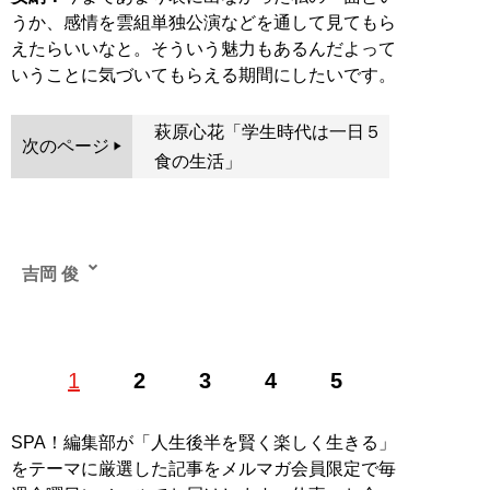
うか、感情を雲組単独公演などを通して見てもら
えたらいいなと。そういう魅力もあるんだよって
いうことに気づいてもらえる期間にしたいです。
萩原心花「学生時代は一日５
次のページ
食の生活」
吉岡 俊
1
2
3
4
5
記事一覧へ
SPA！編集部が「人生後半を賢く楽しく生きる」
をテーマに厳選した記事をメルマガ会員限定で毎