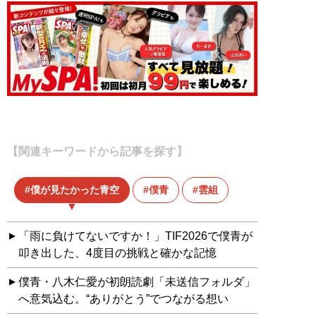
【関連キーワードから記事を探す】
僕が見たかった青空
僕青
雲組
「雨に負けてないですか！」TIF2026で僕青が
叩き出した、4度目の挑戦と確かな記憶
僕青・八木仁愛が初朗読劇「未送信フォルダ」
へ意気込む。“ありがとう”でつながる想い