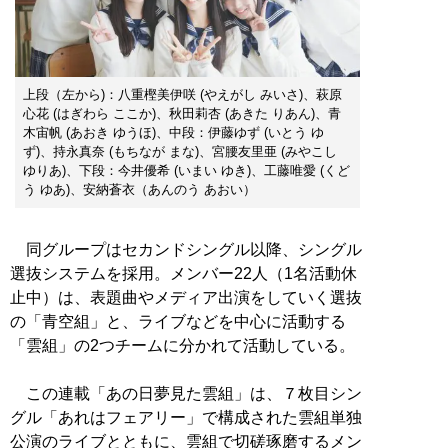
上段（左から)：八重樫美伊咲 (やえがし みいさ)、萩原
心花 (はぎわら ここか)、秋田莉杏 (あきた りあん)、青
木宙帆 (あおき ゆうほ)、中段：伊藤ゆず (いとう ゆ
ず)、持永真奈 (もちなが まな) 、宮腰友里亜 (みやこし
ゆりあ)、下段：今井優希 (いまい ゆき)、工藤唯愛 (くど
う ゆあ)、安納蒼衣（あんのう あおい）
同グループはセカンドシングル以降、シングル
選抜システムを採用。メンバー22人（1名活動休
止中）は、表題曲やメディア出演をしていく選抜
の「青空組」と、ライブなどを中心に活動する
「雲組」の2つチームに分かれて活動している。
この連載「あの日夢見た雲組」は、７枚目シン
グル「あれはフェアリー」で構成された雲組単独
公演のライブとともに、雲組で切磋琢磨するメン