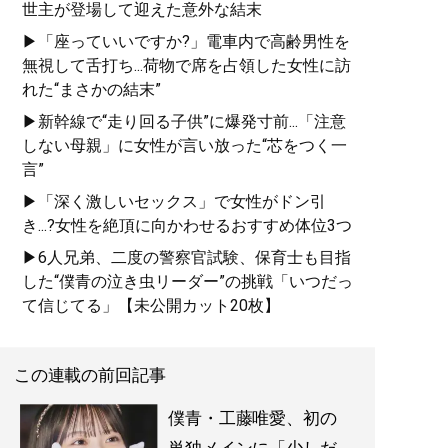
世主が登場して迎えた意外な結末
▶「座っていいですか?」電車内で高齢男性を
無視して舌打ち...荷物で席を占領した女性に訪
れた“まさかの結末”
▶新幹線で“走り回る子供”に爆発寸前...「注意
しない母親」に女性が言い放った“芯をつく一
言”
▶「深く激しいセックス」で女性がドン引
き...?女性を絶頂に向かわせるおすすめ体位3つ
▶6人兄弟、二度の警察官試験、保育士も目指
した“僕青の泣き虫リーダー”の挑戦「いつだっ
て信じてる」【未公開カット20枚】
この連載の前回記事
僕青・工藤唯愛、初の