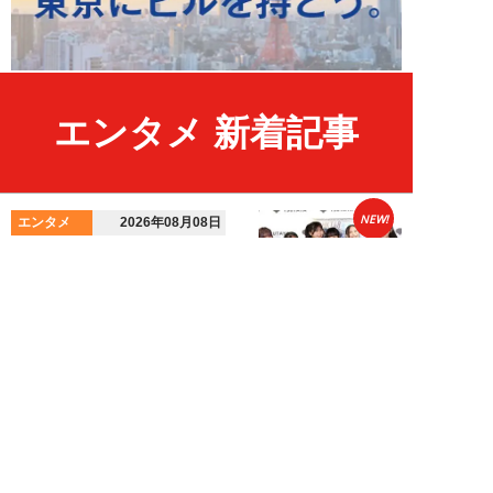
エンタメ 新着記事
NEW!
エンタメ
2026年08月08日
HKT48・石橋颯、グループ15周
年記念ムックの取材で頭をフル回
転「どうや...
須田紫苑
NEW!
エンタメ
2026年08月08日
SKE48・太田彩夏が自身初の写
真集を猛アピール「今が一番かわ
いいって自信...