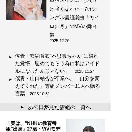
単独メインに「少しだ
け強くなれた」7thシ
ングル雲組楽曲「カイ
ロに月」のMVの舞台
裏
2025.12.20
僕青・安納蒼衣"不思議ちゃん"に隠れ
た覚悟「慰めてもらう為に私はアイド
ルになったんじゃない」
2025.11.24
僕青・山口結杏が卒業へ。「自分を変
えてくれた」雲組メンバー11人へ贈る
言葉
2025.10.31
あの日夢見た雲組の一覧へ
▲
「実は、“NHKの教育番
組”出身」27歳・ViViモデ