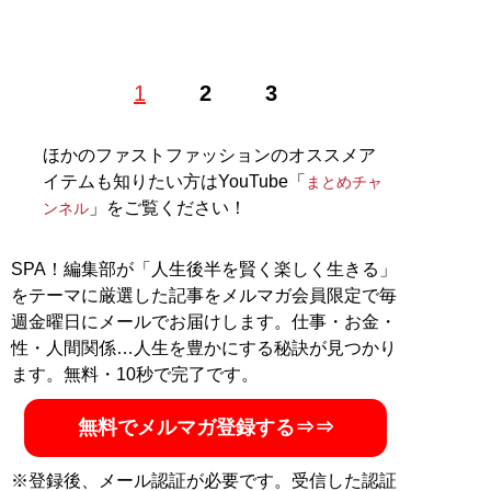
株式会社RePLAY代表取締役。ブランドやセレクトショ
1
2
3
ップ、古着、ウェブメディアなどアパレルに関する多彩
な事業を運営。ユーチューブ「
まとめチャンネル
」など
でオシャレ初心者にもわかりやすいファッション情報を
ほかのファストファッションのオススメア
配信中！
イテムも知りたい方はYouTube「
まとめチャ
」をご覧ください！
ンネル
記事一覧へ
SPA！編集部が「人生後半を賢く楽しく生きる」
をテーマに厳選した記事をメルマガ会員限定で毎
週金曜日にメールでお届けします。仕事・お金・
性・人間関係…人生を豊かにする秘訣が見つかり
ます。無料・10秒で完了です。
無料でメルマガ登録する⇒⇒
※登録後、メール認証が必要です。受信した認証