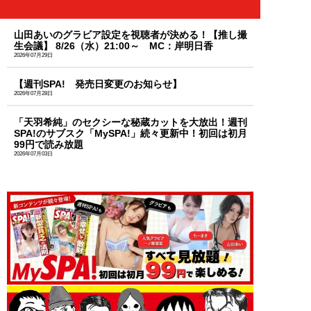
山田あいのグラビア設定を視聴者が決める！【推し撮
生会議】 8/26（水）21:00～ MC：岸明日香
2026年07月29日
【週刊SPA! 発売日変更のお知らせ】
2026年07月28日
「天羽希純」のセクシーな秘蔵カットを大放出！週刊
SPA!のサブスク「MySPA!」続々更新中！初回は初月
99円で読み放題
2026年07月03日