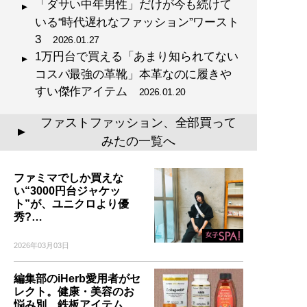
「ダサい中年男性」だけが今も続けて
いる“時代遅れなファッション”ワースト
3
2026.01.27
1万円台で買える「あまり知られてない
コスパ最強の革靴」本革なのに履きや
すい傑作アイテム
2026.01.20
ファストファッション、全部買って
▲
みたの一覧へ
ファミマでしか買えな
い“3000円台ジャケッ
ト”が、ユニクロより優
秀?…
2026年03月03日
編集部のiHerb愛用者がセ
レクト。健康・美容のお
悩み別、鉄板アイテム…