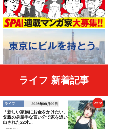
ライフ 新着記事
NEW!
ライフ
2026年08月09日
「新しい家族にお金をかけたい」
父親の身勝手な言い分で家を追い
出された22才...