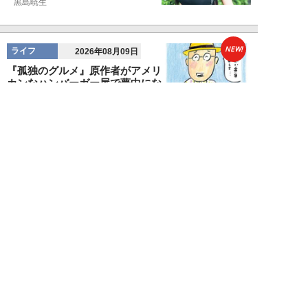
黒島暁生
NEW!
ライフ
2026年08月09日
『孤独のグルメ』原作者がアメリ
カンなハンバーガー屋で夢中にな
った“完全和風...
久住昌之
NEW!
ライフ
2026年08月09日
新幹線で“大音量でゲームを実況
する息子”と注意しない母親に訪
れた「最悪」な...
藤山ムツキ
NEW!
ライフ
2026年08月08日
「有名俳優でも“出禁”になる」
元ホテルマンが見た、残念な客の