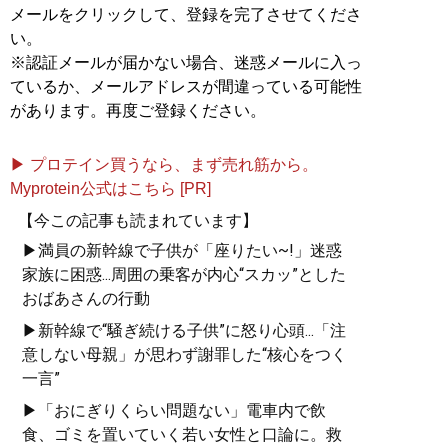
メールをクリックして、登録を完了させてくださ
い。
※認証メールが届かない場合、迷惑メールに入っ
ているか、メールアドレスが間違っている可能性
があります。再度ご登録ください。
▶ プロテイン買うなら、まず売れ筋から。
Myprotein公式はこちら [PR]
【今この記事も読まれています】
▶満員の新幹線で子供が「座りたい~!」迷惑
家族に困惑...周囲の乗客が内心“スカッ”とした
おばあさんの行動
▶新幹線で“騒ぎ続ける子供”に怒り心頭...「注
意しない母親」が思わず謝罪した“核心をつく
一言”
▶「おにぎりくらい問題ない」電車内で飲
食、ゴミを置いていく若い女性と口論に。救