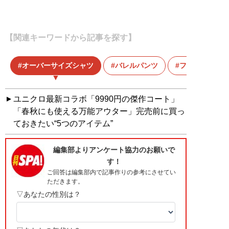
【関連キーワードから記事を探す】
オーバーサイズシャツ
バレルパンツ
ファストファ
ユニクロ最新コラボ「9990円の傑作コート」
「春秋にも使える万能アウター」完売前に買っ
ておきたい“5つのアイテム”