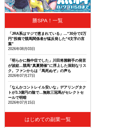
勝SPA！一覧
「JRA系はマジで恵まれている」…“30分で2万
円”投稿で競馬関係者が猛反発した“4文字の言
葉”
2026年08月03日
「明らかに熱中症でした」川田将雅騎手の発言
が波紋…競馬“真夏開催”に浮上した深刻なリス
ク。ファンからは「馬死ぬぞ」の声も
2026年07月27日
「なんかコントレイル安いな」デアリングタク
トが3.3億円の陰で…無敗三冠馬がセレクトセ
ールで明暗
2026年07月15日
はじめての副業一覧