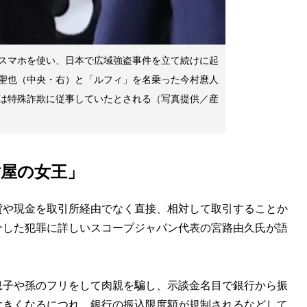
スマホを使い、日本で広域強盗事件を立て続けに起
聖也（中央・右）と「ルフィ」を名乗った今村麿人
は特殊詐欺に従事していたとされる（写真提供／産
屋の女王」
や現金を取引所経由でなく直接、相対して取引することか
介した犯罪に詳しいスコープジャパン代表の宮路由久氏が語
息子や孫のフリをして肉親を騙し、示談金名目で銀行から振
大きくなるにつれ、銀行の振込限度額が規制されるなどして