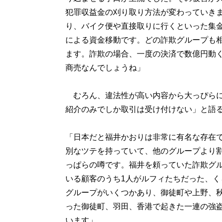
犯罪収益金の刈り取り方法が変わっていきま
り、バイク便や直接取りに行くといった集
による資金移動です。どの詐欺グループも相
ます。詐欺の場合、一度の決済で数億円動
商売なんでしょうね」
むろん、違法性が高い内容から大っぴらに
紹介のみでしか取引は受け付けない」と語
「日本だと福井かおりは非常に有名な存在
別なツテを持っていて、他のグループより割
っぱらの噂です。福井を頼っていた詐欺グ
いる顧客のうち1人がルフィたちだった、
グループがいくつかあり、御徒町や上野、
った御徒町、羽田、香港で起きた一連の強
います」