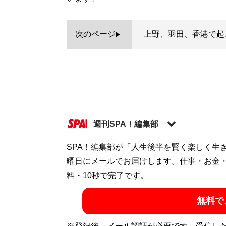
次のページ
上野、羽田、香港で起
週刊SPA！編集部
SPA！編集部が「人生後半を賢く楽しく生
記事一覧へ
曜日にメールでお届けします。仕事・お金
料・10秒で完了です。
無料で