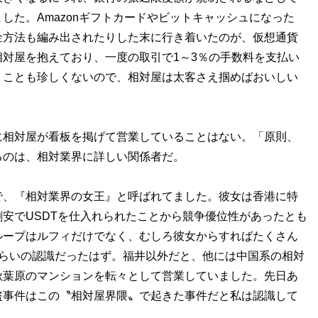
した。Amazonギフトカードやビットキャッシュになった
金方法も編み出されたりした末に行き着いたのが、仮想通貨
対屋を抱えており、一度の取引で1～3％の手数料を支払い
くことも珍しくないので、相対屋は太客さえ掴めばおいしい
相対屋が看板を掲げて営業していることはない。「原則、
るのは、相対業界に詳しい関係者だ。
で、『相対業界の女王』と呼ばれてました。彼女は香港に特
安でUSDTを仕入れられたことから競争優位性があったとも
ループはルフィだけでなく、むしろ彼女からすればたくさん
くらいの認識だったはず。福井以外だと、他には中国系の相対
秋葉原のマンションを転々として営業していました。先日あ
盗事件はこの〝相対屋界隈〟で起きた事件だと私は認識して