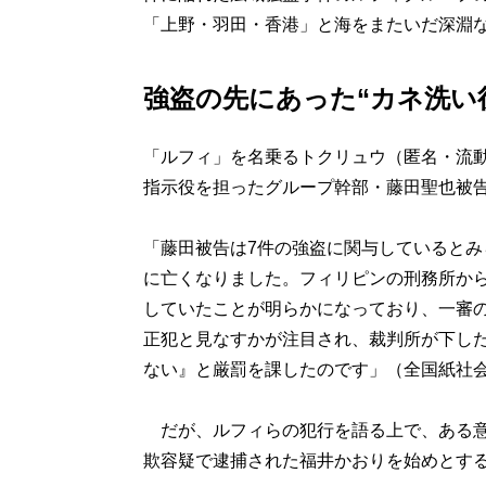
「上野・羽田・香港」と海をまたいだ深淵
強盗の先にあった“カネ洗い
「ルフィ」を名乗るトクリュウ（匿名・流動
指示役を担ったグループ幹部・藤田聖也被
「藤田被告は7件の強盗に関与しているとみ
に亡くなりました。フィリピンの刑務所から
していたことが明らかになっており、一審
正犯と見なすかが注目され、裁判所が下し
ない』と厳罰を課したのです」（全国紙社
だが、ルフィらの犯行を語る上で、ある意味
欺容疑で逮捕された福井かおりを始めとする