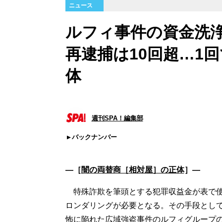
ニュース
ルフィ事件の資金洗
再逮捕は10回超…1
体
週刊SPA！編集部
バックナンバー
―［
闇の両替商［相対屋］の正体
］―
特殊詐欺を筆頭とする犯罪収益金が表で使
ロンダリングが必要となる。その手段とし
怖に陥れた広域強盗事件のルフィグループ