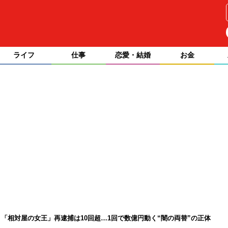
ライフ
仕事
恋愛・結婚
お金
「相対屋の女王」再逮捕は10回超…1回で数億円動く“闇の両替”の正体