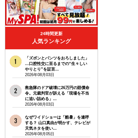
24時間更新
人気ランキング
「ズボンとパンツをおろしました」
…口腔性交に至るまでの“生々しい
やりとり”を証言...
2026年08月03日
救急隊のドア破壊に26万円の賠償命
令。元裁判官が訴える「現場を不当
に追い詰める」...
2026年08月03日
なぜワイドショーは「酷暑」を連呼
する？ 山口真由が明かす、テレビが
天気ネタを使い...
2026年08月05日