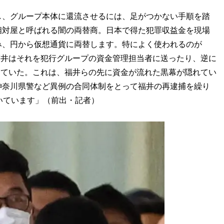
し、グループ本体に還流させるには、足がつかない手順を踏
相対屋と呼ばれる闇の両替商。日本で得た犯罪収益金を現場
み、円から仮想通貨に両替します。特によく使われるのが
福井はそれを犯行グループの資金管理担当者に送ったり、逆に
していた。これは、福井らの先に資金が流れた黒幕が隠れてい
神奈川県警など異例の合同体制をとって福井の再逮捕を繰り
いています」（前出・記者）