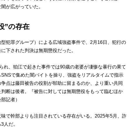
な闇が広がっていた。
役”の存在
型犯罪グループ）による広域強盗事件で、2月16日、犯行の
告に下された判決は無期懲役だった。
られ、狛江で起きた事件では90歳の老婆が凄惨な暴行の果て
SNSで集めた闇バイトを操り、強盗をリアルタイムで指示
の争点は藤田被告の役割が幇助に留まるのか、より重い共同
た判断は後者。『被告に対しては無期懲役をもって臨むほか
会部記者）
で幹部よりも注目されている存在がいる。2025年5月、詐
3人だ。