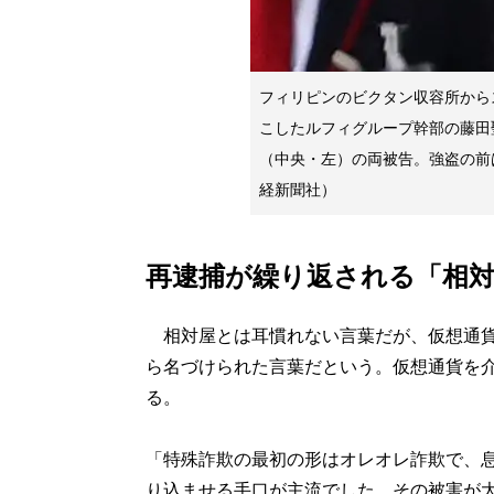
フィリピンのビクタン収容所から
こしたルフィグループ幹部の藤田
（中央・左）の両被告。強盗の前
経新聞社）
再逮捕が繰り返される「相対
相対屋とは耳慣れない言葉だが、仮想通貨
ら名づけられた言葉だという。仮想通貨を
る。
「特殊詐欺の最初の形はオレオレ詐欺で、
り込ませる手口が主流でした。その被害が