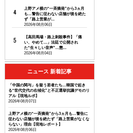
上野アメ横の“一斉摘発”から3ヵ月
も…警告に従わない店舗が後を絶た
ず「路上営業が...
2026年08月06日
【高田馬場・路上刺殺事件】「痛
い、やめて…」法廷で公開され
た“生々しい音声”…懲...
2026年08月04日
ニュース 新着記事
「中国の関与」を疑う若者たち…韓国で起き
る“世代交代の右傾化”と不正選挙抗議デモのリ
アル【現地ルポ】
2026年08月07日
上野アメ横の“一斉摘発”から3ヵ月も…警告に
従わない店舗が後を絶たず「路上営業がなくな
らない」理由【現地レポート】
2026年08月06日