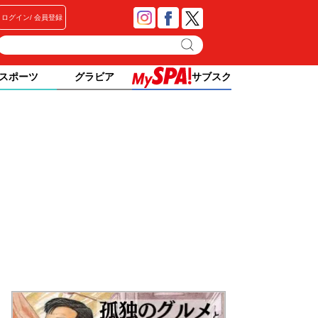
ログイン
会員登録
スポーツ
グラビア
サブスク