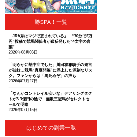
勝SPA！一覧
「JRA系はマジで恵まれている」…“30分で2万
円”投稿で競馬関係者が猛反発した“4文字の言
葉”
2026年08月03日
「明らかに熱中症でした」川田将雅騎手の発言
が波紋…競馬“真夏開催”に浮上した深刻なリス
ク。ファンからは「馬死ぬぞ」の声も
2026年07月27日
「なんかコントレイル安いな」デアリングタク
トが3.3億円の陰で…無敗三冠馬がセレクトセ
ールで明暗
2026年07月15日
はじめての副業一覧