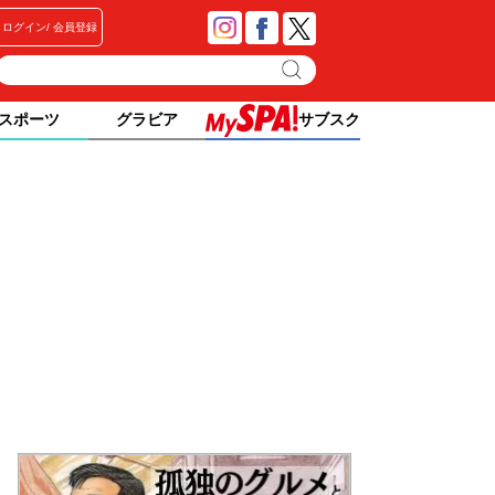
ログイン
会員登録
スポーツ
グラビア
サブスク