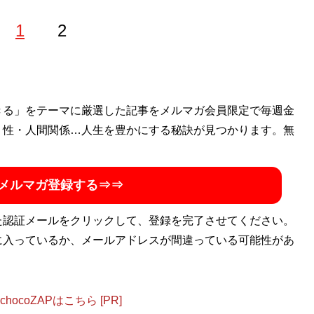
1
2
代で靴の設計、30代からリペアの世界へ。現在「全国どこで
きる」をテーマに厳選した記事をメルマガ会員限定で毎週金
・性・人間関係…人生を豊かにする秘訣が見つかります。無
Tube『足と靴のスペシャリスト』
。靴のブログを毎日書いて
まつ）＠毎日靴ブログ』
。著書『
予約の取れないシューフィ
メルマガ登録する⇒⇒
た認証メールをクリックして、登録を完了させてください。
シューフィッターが教える正しい靴の選びかた
』（扶桑社）
に入っているか、メールアドレスが間違っている可能性があ
スの猫背をインソールで見事に一発矯正したことで話題に
ocoZAPはこちら [PR]