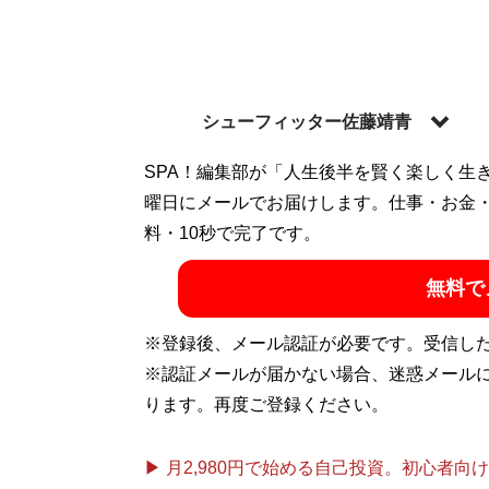
シューフィッター佐藤靖青
イギリスのノーサンプトンで靴を学び、20
SPA！編集部が「人生後半を賢く楽しく生
もシューフィッター」として活動中。
曜日にメールでお届けします。仕事・お金
You
ます
料・10秒で完了です。
『シューフィッター佐藤靖青（旧・こ
ッターが教える正しい靴の選びかた
』
無料で
※登録後、メール認証が必要です。受信し
『
予約の取れない
※認証メールが届かない場合、迷惑メール
ります。再度ご登録ください。
マツコ・デラック
▶ 月2,980円で始める自己投資。初心者向けch