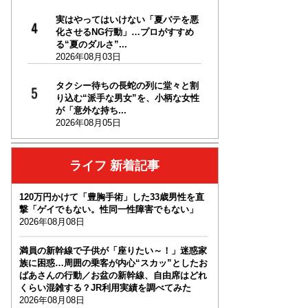
実はやってはいけない「夏バテを悪
化させるNG行動」…プロがすすめ
る“夏のダルさ”...
2026年08月03日
タクシー待ちの長蛇の列に堂々と割
り込む“派手な男女”を、小柄な女性
が「意外な持ち...
2026年08月05日
ライフ 新着記事
120万円かけて「豊胸手術」した33歳男性を直
撃「ゲイでもない。性同一性障害でもない」
2026年08月08日
満員の新幹線で子供が「座りたい～！」迷惑家
族に困惑…周囲の乗客が内心“スカッ”としたお
ばあさんの行動／お盆の新幹線、自由席はどれ
くらい混雑する？JR利用実績を調べてみた
2026年08月08日