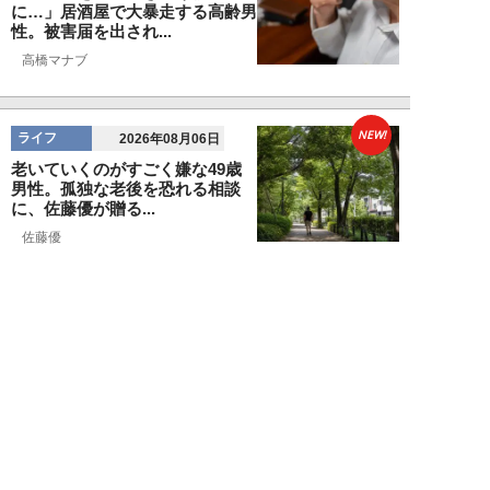
に…」居酒屋で大暴走する高齢男
性。被害届を出され...
高橋マナブ
NEW!
ライフ
2026年08月06日
老いていくのがすごく嫌な49歳
男性。孤独な老後を恐れる相談
に、佐藤優が贈る...
佐藤優
NEW!
ライフ
2026年08月05日
タクシー待ちの長蛇の列に堂々と
割り込む“派手な男女”を、小柄
な女性が「意外...
和泉太郎
NEW!