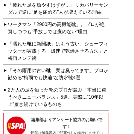
「疲れた足を癒やすはずが…」リカバリーサン
ダルで逆に“足を痛める”人が増えている理由
ワークマン「2900円の高機能靴」。プロが絶
賛しつつも“手放しでは褒めない”理由
「濡れた靴に新聞紙」はもう古い。シューフィ
ッターが実践する「爆速で乾燥させる方法」と
梅雨メンテ術
「その雨用の古い靴、実は臭ってます」プロが
勧める“梅雨でも快適”な防水靴4選
2万人の足を触った靴のプロが選ぶ「本当に買
うべきニューバランス」5選。実際に“10年以
上”履き続けているものも