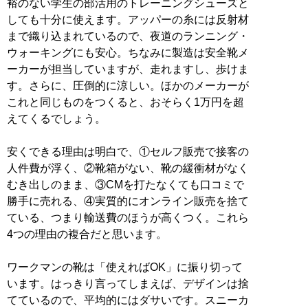
裕のない学生の部活用のトレーニングシューズと
しても十分に使えます。アッパーの糸には反射材
まで織り込まれているので、夜道のランニング・
ウォーキングにも安心。ちなみに製造は安全靴メ
ーカーが担当していますが、走れますし、歩けま
す。さらに、圧倒的に涼しい。ほかのメーカーが
これと同じものをつくると、おそらく1万円を超
えてくるでしょう。
安くできる理由は明白で、①セルフ販売で接客の
人件費が浮く、②靴箱がない、靴の緩衝材がなく
むき出しのまま、③CMを打たなくても口コミで
勝手に売れる、④実質的にオンライン販売を捨て
ている、つまり輸送費のほうが高くつく。これら
4つの理由の複合だと思います。
ワークマンの靴は「使えればOK」に振り切って
います。はっきり言ってしまえば、デザインは捨
てているので、平均的にはダサいです。スニーカ