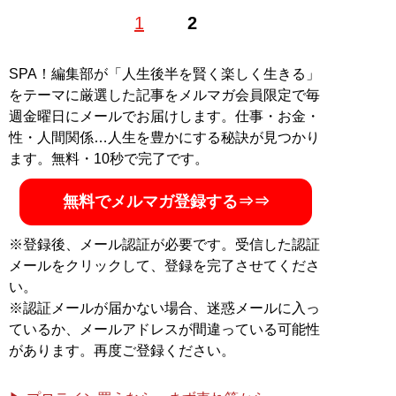
イギリスのノーサンプトンで靴を学び、20代で靴の設
1
2
計、30代からリペアの世界へ。現在「全国どこでもシュ
ーフィッター」として活動中。
YouTube『足と靴のスペ
シャリスト』
。靴のブログを毎日書いてます
『シューフ
SPA！編集部が「人生後半を賢く楽しく生きる」
ィッター佐藤靖青（旧・こまつ）＠毎日靴ブログ』
。著
をテーマに厳選した記事をメルマガ会員限定で毎
書『
予約の取れないシューフィッターが教える正しい靴
週金曜日にメールでお届けします。仕事・お金・
の選びかた
』
性・人間関係…人生を豊かにする秘訣が見つかり
ます。無料・10秒で完了です。
『
予約の取れないシュー
フィッターが教える正し
無料でメルマガ登録する⇒⇒
い靴の選びかた
』（扶桑
社）
※登録後、メール認証が必要です。受信した認証
メールをクリックして、登録を完了させてくださ
マツコ・デラックスの猫
い。
背をインソールで見事に
※認証メールが届かない場合、迷惑メールに入っ
一発矯正したことで話題
ているか、メールアドレスが間違っている可能性
に
があります。再度ご登録ください。