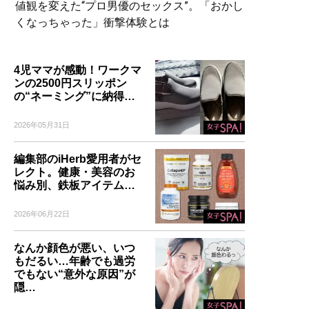
値観を変えた“プロ男優のセックス”。「おかし
くなっちゃった」衝撃体験とは
4児ママが感動！ワークマ
ンの2500円スリッポン
の“ネーミング”に納得…
2026年05月31日
編集部のiHerb愛用者がセ
レクト。健康・美容のお
悩み別、鉄板アイテム…
2026年06月22日
なんか顔色が悪い、いつ
もだるい…年齢でも過労
でもない“意外な原因”が
隠…