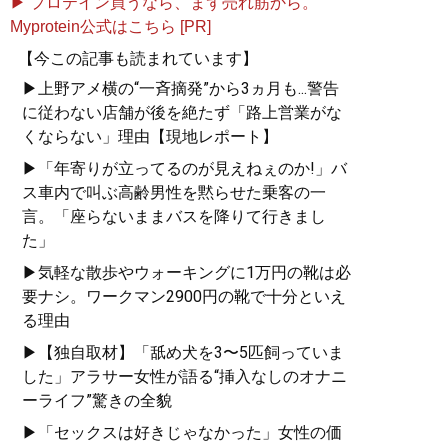
▶ プロテイン買うなら、まず売れ筋から。
Myprotein公式はこちら [PR]
記事一覧へ
【今この記事も読まれています】
▶上野アメ横の“一斉摘発”から3ヵ月も...警告
に従わない店舗が後を絶たず「路上営業がな
くならない」理由【現地レポート】
▶「年寄りが立ってるのが見えねぇのか!」バ
ス車内で叫ぶ高齢男性を黙らせた乗客の一
言。「座らないままバスを降りて行きまし
た」
▶気軽な散歩やウォーキングに1万円の靴は必
要ナシ。ワークマン2900円の靴で十分といえ
る理由
▶【独自取材】「舐め犬を3〜5匹飼っていま
した」アラサー女性が語る“挿入なしのオナニ
ーライフ”驚きの全貌
▶「セックスは好きじゃなかった」女性の価