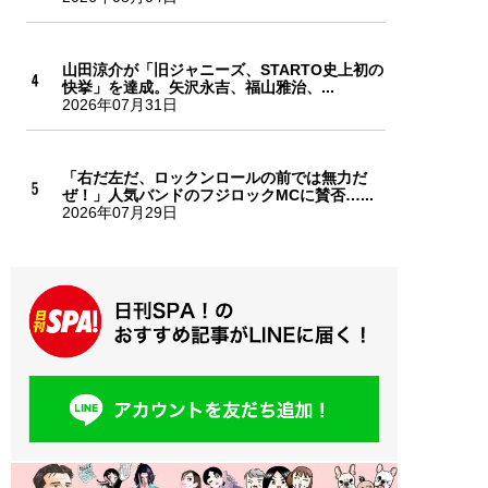
山田涼介が「旧ジャニーズ、STARTO史上初の
快挙」を達成。矢沢永吉、福山雅治、...
2026年07月31日
「右だ左だ、ロックンロールの前では無力だ
ぜ！」人気バンドのフジロックMCに賛否…...
2026年07月29日