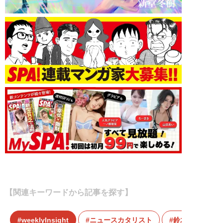
【関連キーワードから記事を探す】
weeklyInsight
ニュースカタリスト
鈴木おさむ