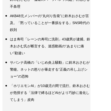
不条理
AKB48元メンバーの“丸刈り告発”に鈴木おさむが言
及。「黙っていることが一番損をする」SNS時代の
鉄則
はま寿司「レーンの寿司に洗剤」43歳男が逮捕。鈴
木おさむ氏が断言する、迷惑動画の“あまりに痛
い”勘違い
サバンナ高橋の「いじめ炎上騒動」に鈴木おさむが
警鐘。ネットの怒りが暴走する“正義の吊し上げシ
ョー”の恐怖
「ホリエモンAI」が10歳児の間で流行。鈴木おさむ
が危惧する「法律で縛るほどAIがより巧妙に進化し
てしまう」皮肉