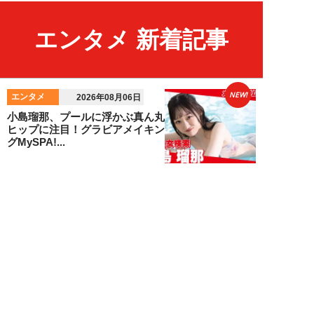
エンタメ 新着記事
NEW!
エンタメ
2026年08月06日
小島瑠那、プールに浮かぶ真ん丸
ヒップに注目！グラビアメイキン
グMySPA!...
NEW!
エンタメ
2026年08月06日
unFinale Tokyo・小島瑠那、8年
ぶりグラビアで魅せた“えちえ
ち...
吉岡 俊