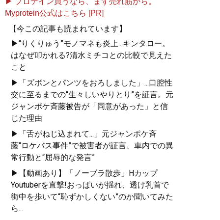
▶ プロテイン買うなら、まず売れ筋から。
Myprotein公式はこちら [PR]
【今この記事も読まれています】
▶“りくりゅう”モノマネも炎上...キンタロー。
はなぜ叩かれる?清水ミチコとの比較で見えた
こと
▶「ズボンとパンツをおろしました」...口腔性
交に至るまでの“生々しいやりとり”を証言。元
ジャンポケ斉藤被告が「同意があった」と信
じた理由
▶「舌がねじ込まれて...」元ジャンポケ斉
藤“ロケバス事件”で被害者が証言、車内での異
常行動と“屈辱的な発言”
▶【動画あり】「ノーブラ散歩」Hカップ
Youtuberを直撃!おっぱいが揺れ、透け乳首で
街中を歩いて“恥ずかしくない”のか聞いてみた
ら...