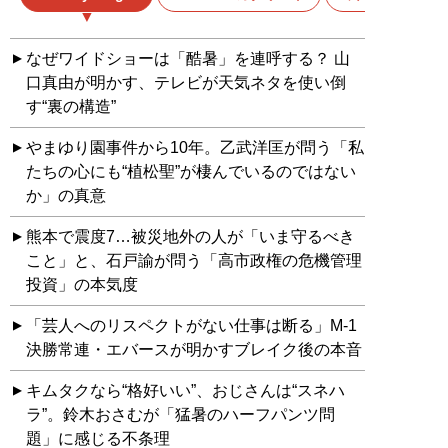
なぜワイドショーは「酷暑」を連呼する？ 山
口真由が明かす、テレビが天気ネタを使い倒
す“裏の構造”
やまゆり園事件から10年。乙武洋匡が問う「私
たちの心にも“植松聖”が棲んでいるのではない
か」の真意
熊本で震度7…被災地外の人が「いま守るべき
こと」と、石戸諭が問う「高市政権の危機管理
投資」の本気度
「芸人へのリスペクトがない仕事は断る」M-1
決勝常連・エバースが明かすブレイク後の本音
キムタクなら“格好いい”、おじさんは“スネハ
ラ”。鈴木おさむが「猛暑のハーフパンツ問
題」に感じる不条理