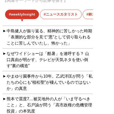
【関連キーワードから記事を探す】
weeklyInsight
ニュースカタリスト
鈴木おさむ
中島健人が振り返る、精神的に苦しかった時期
「表層的な部分を見て“悪”として切り取られる
ことに苦しんでいたし、怖かった」
なぜワイドショーは「酷暑」を連呼する？ 山
口真由が明かす、テレビが天気ネタを使い倒
す“裏の構造”
やまゆり園事件から10年。乙武洋匡が問う「私
たちの心にも“植松聖”が棲んでいるのではない
か」の真意
熊本で震度7…被災地外の人が「いま守るべき
こと」と、石戸諭が問う「高市政権の危機管理
投資」の本気度