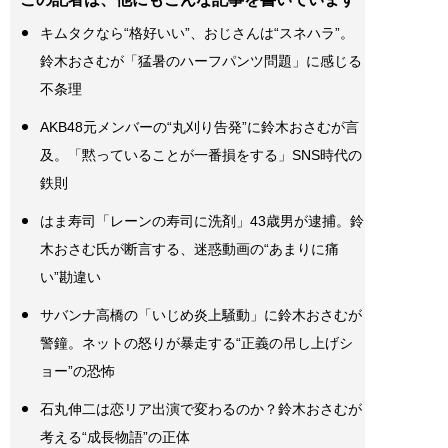
キムタクなら“格好いい”、おじさんは“スネハラ”。
鈴木おさむが「猛暑のハーフパンツ問題」に感じる
不条理
AKB48元メンバーの“丸刈り告発”に鈴木おさむが言
及。「黙っていることが一番損をする」SNS時代の
鉄則
はま寿司「レーンの寿司に洗剤」43歳男が逮捕。鈴
木おさむ氏が断言する、迷惑動画の“あまりに痛
い”勘違い
サバンナ高橋の「いじめ炎上騒動」に鈴木おさむが
警鐘。ネットの怒りが暴走する“正義の吊し上げシ
ョー”の恐怖
石丸伸二は恋リア出演で変わるのか？鈴木おさむが
考える“成長物語”の正体