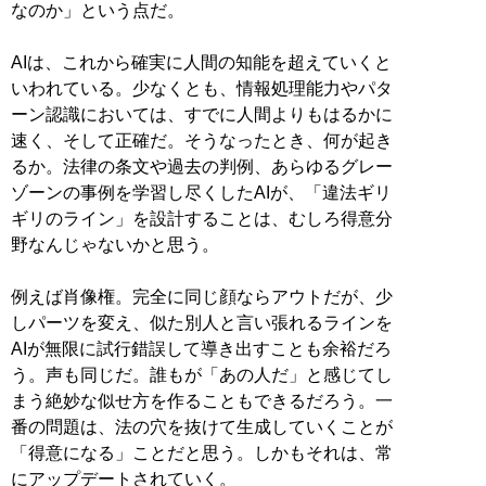
なのか」という点だ。
AIは、これから確実に人間の知能を超えていくと
いわれている。少なくとも、情報処理能力やパタ
ーン認識においては、すでに人間よりもはるかに
速く、そして正確だ。そうなったとき、何が起き
るか。法律の条文や過去の判例、あらゆるグレー
ゾーンの事例を学習し尽くしたAIが、「違法ギリ
ギリのライン」を設計することは、むしろ得意分
野なんじゃないかと思う。
例えば肖像権。完全に同じ顔ならアウトだが、少
しパーツを変え、似た別人と言い張れるラインを
AIが無限に試行錯誤して導き出すことも余裕だろ
う。声も同じだ。誰もが「あの人だ」と感じてし
まう絶妙な似せ方を作ることもできるだろう。一
番の問題は、法の穴を抜けて生成していくことが
「得意になる」ことだと思う。しかもそれは、常
にアップデートされていく。