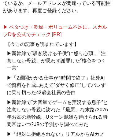
ているか、メールアドレスが間違っている可能性
があります。再度ご登録ください。
▶ ベタつき・乾燥・ボリューム不足に。スカル
プDを公式でチェック [PR]
【今この記事も読まれています】
▶新幹線で“騒ぎ続ける子供”に怒り心頭...「注
意しない母親」が思わず謝罪した“核心をつく
一言”
▶「2週間かかる仕事が1時間で終了」社外AI
で資料を作成...あえて“ダサく修正”してバレず
に乗り切った42歳会社員の告白
▶新幹線で“大音量でゲームを実況する息子”と
注意しない母親に訪れた「最悪」な末路/2026
年お盆の新幹線、Uターン混雑を避けられる時
間帯はいつ?JRの予測から調べてみた
▶「絶対に拒絶されない」リアルからAIカノ