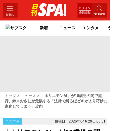
ログイン
会員登録
サブスク
新着
ニュース
エンタメ
ライフ
トップ
ニュース
「ホリエモンAI」が10歳児の間で流
行。鈴木おさむが危惧する「法律で縛るほどAIがより巧妙に
進化してしまう」皮肉
ニュース
投稿日：2026年04月29日 08:51