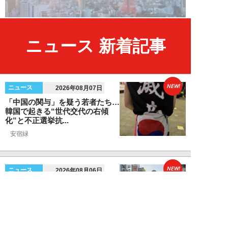
ニュース 新着記事
NEW!
ニュース
2026年08月07日
「中国の関与」を疑う若者たち…
韓国で起きる“世代交代の右傾
化”と不正選挙抗...
安宿緑
NEW!
ニュース
2026年08月06日
上野アメ横の“一斉摘発”から3ヵ
月も…警告に従わない店舗が後を
絶たず「路上...
デヤブロウ