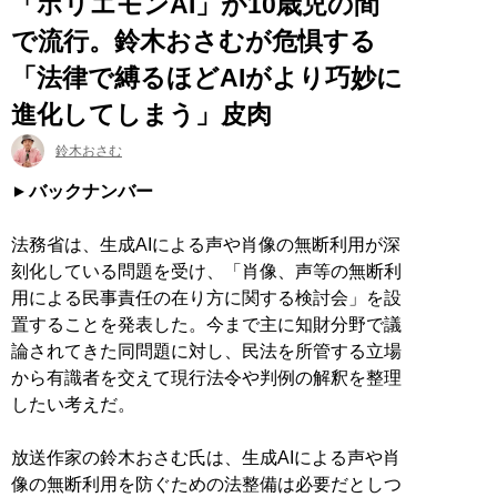
「ホリエモンAI」が10歳児の間
で流行。鈴木おさむが危惧する
「法律で縛るほどAIがより巧妙に
進化してしまう」皮肉
鈴木おさむ
バックナンバー
法務省は、生成AIによる声や肖像の無断利用が深
刻化している問題を受け、「肖像、声等の無断利
用による民事責任の在り方に関する検討会」を設
置することを発表した。今まで主に知財分野で議
論されてきた同問題に対し、民法を所管する立場
から有識者を交えて現行法令や判例の解釈を整理
したい考えだ。
放送作家の鈴木おさむ氏は、生成AIによる声や肖
像の無断利用を防ぐための法整備は必要だとしつ