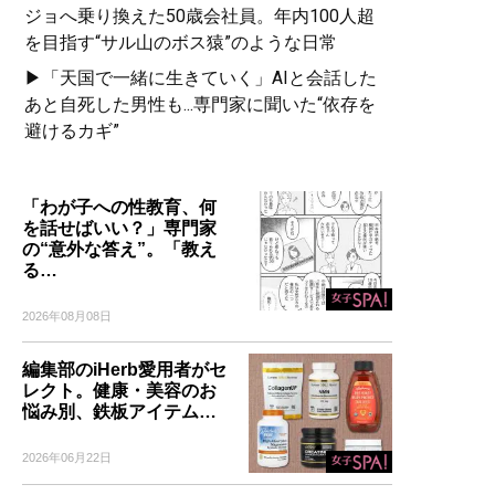
ジョへ乗り換えた50歳会社員。年内100人超
を目指す“サル山のボス猿”のような日常
▶「天国で一緒に生きていく」AIと会話した
あと自死した男性も...専門家に聞いた“依存を
避けるカギ”
「わが子への性教育、何
を話せばいい？」専門家
の“意外な答え”。「教え
る…
2026年08月08日
編集部のiHerb愛用者がセ
レクト。健康・美容のお
悩み別、鉄板アイテム…
2026年06月22日