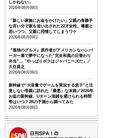
しかねない」
2026年08月09日
「新しい家族にお金をかけたい」父親の身勝手
な言い分で家を追い出された22才女性。毒親と
思いつつ、父親に同情してしまうワケ
2026年08月09日
『孤独のグルメ』原作者がアメリカンなハンバ
ーガー屋で夢中になった“完全和風の日替わり
弁当”…「やっぱりボクはジャパニーズだ」／
久住昌之
2026年08月09日
新幹線で“大音量でゲームを実況する息子”と注
意しない母親に訪れた「最悪」な末路／2026年
お盆の新幹線、Uターン混雑を避けられる時間
帯はいつ？JRの予測から調べてみた
2026年08月09日