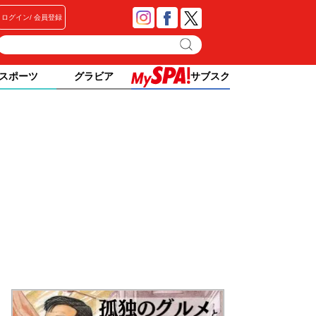
ログイン
会員登録
スポーツ
グラビア
サブスク