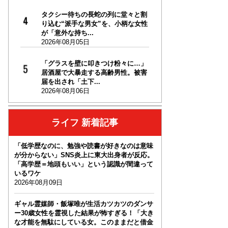
タクシー待ちの長蛇の列に堂々と割
り込む“派手な男女”を、小柄な女性
が「意外な持ち...
2026年08月05日
「グラスを壁に叩きつけ粉々に…」
居酒屋で大暴走する高齢男性。被害
届を出され「土下...
2026年08月06日
ライフ 新着記事
「低学歴なのに、勉強や読書が好きなのは意味
が分からない」SNS炎上に東大出身者が反応。
「高学歴＝地頭もいい」という認識が間違って
いるワケ
2026年08月09日
ギャル霊媒師・飯塚唯が生活カツカツのダンサ
ー30歳女性を霊視した結果が怖すぎる！「大き
な才能を無駄にしている女。このままだと借金