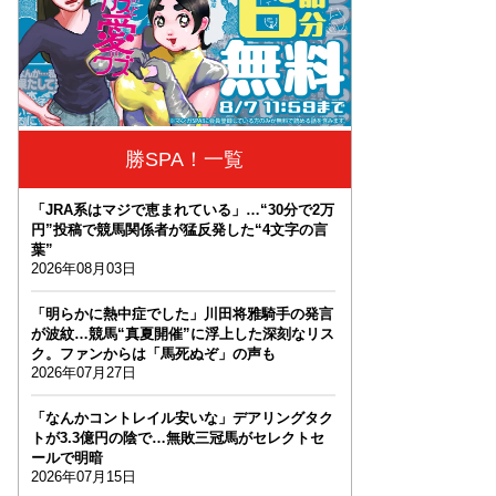
勝SPA！一覧
「JRA系はマジで恵まれている」…“30分で2万
円”投稿で競馬関係者が猛反発した“4文字の言
葉”
2026年08月03日
「明らかに熱中症でした」川田将雅騎手の発言
が波紋…競馬“真夏開催”に浮上した深刻なリス
ク。ファンからは「馬死ぬぞ」の声も
2026年07月27日
「なんかコントレイル安いな」デアリングタク
トが3.3億円の陰で…無敗三冠馬がセレクトセ
ールで明暗
2026年07月15日