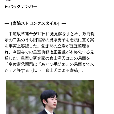
バックナンバー
―［
言論ストロングスタイル
］―
中道改革連合が12日に党見解をまとめ、政府提
示の二案のうち旧宮家の男系男子を念頭に置く案
を事実上容認した。党派間の立場がほぼ整理さ
れ、今国会での皇室典範改正審議が本格化する見
通しだ。皇室史研究家の倉山満氏はこの局面を
「皇位継承問題は『あと３手詰め』の局面まで来
た」と評する（以下、倉山氏による寄稿）。