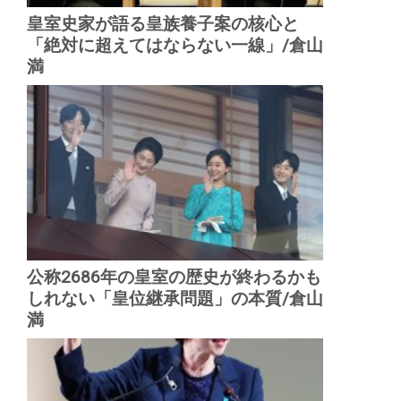
皇室史家が語る皇族養子案の核心と
「絶対に超えてはならない一線」/倉山
満
公称2686年の皇室の歴史が終わるかも
しれない「皇位継承問題」の本質/倉山
満