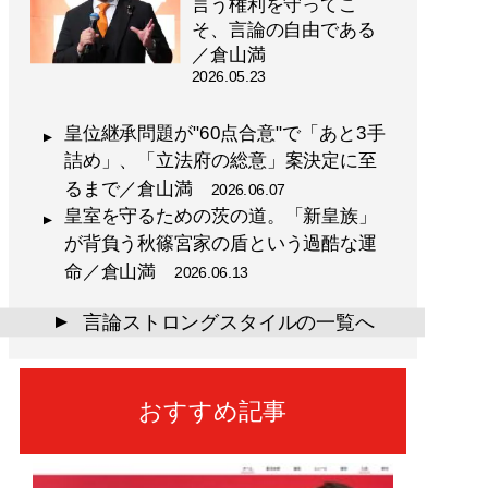
言う権利を守ってこ
そ、言論の自由である
／倉山満
2026.05.23
皇位継承問題が"60点合意"で「あと3手
詰め」、「立法府の総意」案決定に至
るまで／倉山満
2026.06.07
皇室を守るための茨の道。「新皇族」
が背負う秋篠宮家の盾という過酷な運
命／倉山満
2026.06.13
言論ストロングスタイルの一覧へ
▲
おすすめ記事