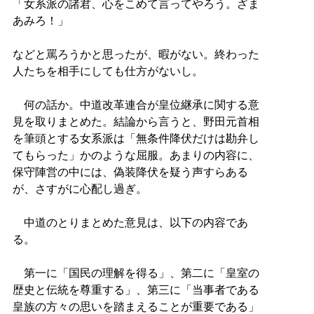
「女系派の諸君、心をこめて言ってやろう。ざま
あみろ！」
などと罵ろうかと思ったが、暇がない。終わった
人たちを相手にしても仕方がないし。
何の話か。中道改革連合が皇位継承に関する意
見を取りまとめた。結論から言うと、野田元首相
を筆頭とする女系派は「無条件降伏だけは勘弁し
てもらった」かのような屈服。あまりの内容に、
保守陣営の中には、偽装降伏を疑う声すらある
が、さすがに心配し過ぎ。
中道のとりまとめた意見は、以下の内容であ
る。
第一に「国民の理解を得る」、第二に「皇室の
歴史と伝統を尊重する」、第三に「当事者である
皇族の方々の思いを踏まえることが重要である」