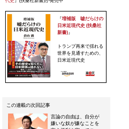
代史
』(扶桑社新書)が発売中
『
増補版 嘘だらけの
日米近現代史 (扶桑社
新書)
』
トランプ再来で揺れる
世界を見通すための、
日米近現代史
この連載の次回記事
言論の自由は、自分が
嫌いな奴が嫌なことを