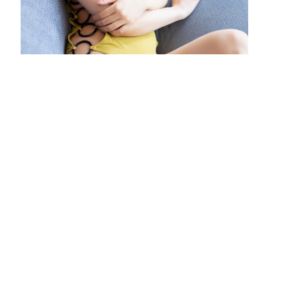
【美女地図】横野すみれ「美しさバグ
レベル」/MySPA!独占25枚
▲
PAGE TOP