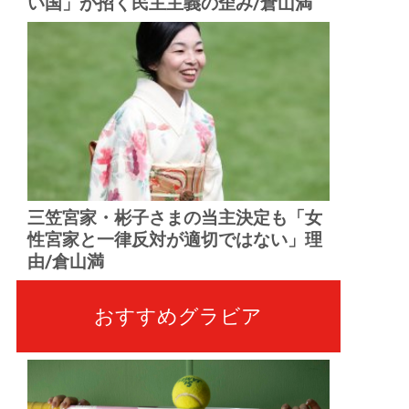
い国」が招く民主主義の歪み/倉山満
三笠宮家・彬子さまの当主決定も「女
性宮家と一律反対が適切ではない」理
由/倉山満
おすすめグラビア