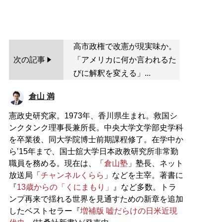
高市政権で改憲が現実味か。
次の記事
「アメリカに何か言われるた
びに解釈を変える」...
倉山 満
憲政史研究家。1973年、香川県生まれ。救国シ
ンクタンク理事長兼所長。中央大学文学部史学科
を卒業後、同大学院博士前期課程修了。在学中か
ら’15年まで、国士舘大学日本政教研究所非常勤
職員を務める。現在は、「
倉山塾
」塾長、ネット
放送局「
チャンネルくらら
」などを主宰。著書に
『
13歳からの「くにまもり」
』など多数。トラ
ンプ再来で揺れる世界を見通すための新章を追加
したベストセラー『
増補版 嘘だらけの日米近現