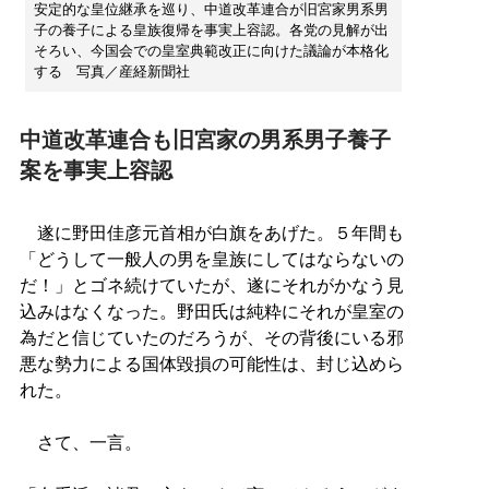
安定的な皇位継承を巡り、中道改革連合が旧宮家男系男
子の養子による皇族復帰を事実上容認。各党の見解が出
そろい、今国会での皇室典範改正に向けた議論が本格化
する 写真／産経新聞社
中道改革連合も旧宮家の男系男子養子
案を事実上容認
遂に野田佳彦元首相が白旗をあげた。５年間も
「どうして一般人の男を皇族にしてはならないの
だ！」とゴネ続けていたが、遂にそれがかなう見
込みはなくなった。野田氏は純粋にそれが皇室の
為だと信じていたのだろうが、その背後にいる邪
悪な勢力による国体毀損の可能性は、封じ込めら
れた。
さて、一言。