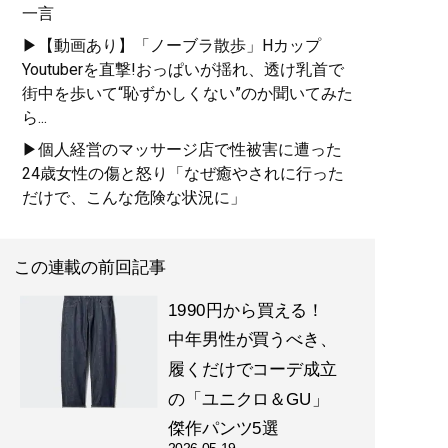
一言
▶【動画あり】「ノーブラ散歩」Hカップ
Youtuberを直撃!おっぱいが揺れ、透け乳首で
街中を歩いて“恥ずかしくない”のか聞いてみた
ら...
▶個人経営のマッサージ店で性被害に遭った
24歳女性の傷と怒り「なぜ癒やされに行った
だけで、こんな危険な状況に」
この連載の前回記事
1990円から買える！
中年男性が買うべき、
履くだけでコーデ成立
の「ユニクロ＆GU」
傑作パンツ5選