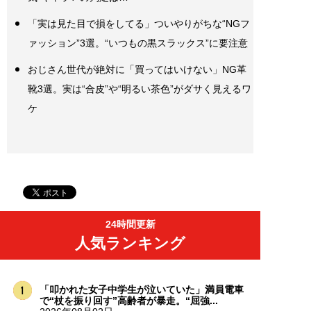
「実は見た目で損をしてる」ついやりがちな“NGフ
ァッション”3選。“いつもの黒スラックス”に要注意
おじさん世代が絶対に「買ってはいけない」NG革
靴3選。実は“合皮”や“明るい茶色”がダサく見えるワ
ケ
24時間更新
人気ランキング
「叩かれた女子中学生が泣いていた」満員電車
で“杖を振り回す”高齢者が暴走。“屈強...