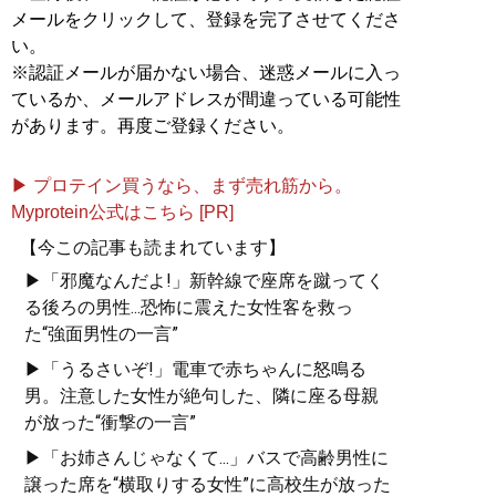
メールをクリックして、登録を完了させてくださ
い。
※認証メールが届かない場合、迷惑メールに入っ
ているか、メールアドレスが間違っている可能性
があります。再度ご登録ください。
▶ プロテイン買うなら、まず売れ筋から。
Myprotein公式はこちら [PR]
【今この記事も読まれています】
▶「邪魔なんだよ!」新幹線で座席を蹴ってく
る後ろの男性...恐怖に震えた女性客を救っ
た“強面男性の一言”
▶「うるさいぞ!」電車で赤ちゃんに怒鳴る
男。注意した女性が絶句した、隣に座る母親
が放った“衝撃の一言”
▶「お姉さんじゃなくて...」バスで高齢男性に
譲った席を“横取りする女性”に高校生が放った