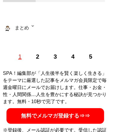
まとめ
株式会社RePLAY代表取締役。ブランドやセレクトショ
1
2
3
4
5
ップ、古着、ウェブメディアなどアパレルに関する多彩
な事業を運営。ユーチューブ「
まとめチャンネル
」など
でオシャレ初心者にもわかりやすいファッション情報を
SPA！編集部が「人生後半を賢く楽しく生きる」
配信中！
をテーマに厳選した記事をメルマガ会員限定で毎
週金曜日にメールでお届けします。仕事・お金・
記事一覧へ
性・人間関係…人生を豊かにする秘訣が見つかり
ます。無料・10秒で完了です。
無料でメルマガ登録する⇒⇒
※登録後、メール認証が必要です。受信した認証