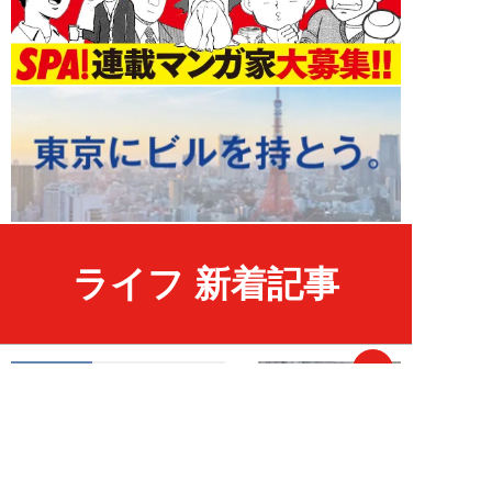
ライフ 新着記事
NEW!
ライフ
2026年08月07日
ラーメンを「年間800杯」を食す
35歳男性を直撃。「9年で35キロ
増」も健...
Mr.tsubaking