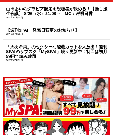
山田あいのグラビア設定を視聴者が決める！【推し撮
生会議】 8/26（水）21:00～ MC：岸明日香
2026年07月29日
【週刊SPA! 発売日変更のお知らせ】
2026年07月28日
「天羽希純」のセクシーな秘蔵カットを大放出！週刊
SPA!のサブスク「MySPA!」続々更新中！初回は初月
99円で読み放題
2026年07月03日