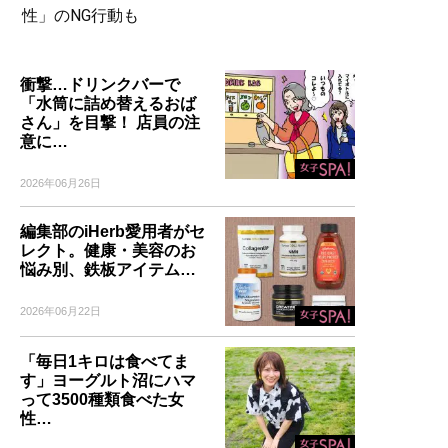
性」のNG行動も
衝撃…ドリンクバーで
「水筒に詰め替えるおば
さん」を目撃！ 店員の注
意に…
2026年06月26日
編集部のiHerb愛用者がセ
レクト。健康・美容のお
悩み別、鉄板アイテム…
2026年06月22日
「毎日1キロは食べてま
す」ヨーグルト沼にハマ
って3500種類食べた女
性…