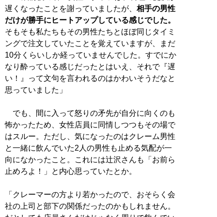
遅くなったことを謝っていましたが、
相手の男性
だけが勝手にヒートアップしている感じでした。
そもそも私たちもその男性たちとほぼ同じタイミ
ングで注文していたことを覚えていますが、まだ
10分くらいしか経っていませんでした。すでにか
なり酔っている感じだったとはいえ、それで『遅
い！』って文句を言われるのはかわいそうだなと
思っていました」
でも、間に入って怒りの矛先が自分に向くのも
怖かったため、女性店員に同情しつつもその場で
はスルー。ただし、気になったのはクレーム男性
と一緒に飲んでいた2人の男性も止める気配が一
向になかったこと。これには辻沢さんも「お前ら
止めろよ！」と内心思っていたとか。
「クレーマーの方より若かったので、おそらく会
社の上司と部下の関係だったのかもしれません。