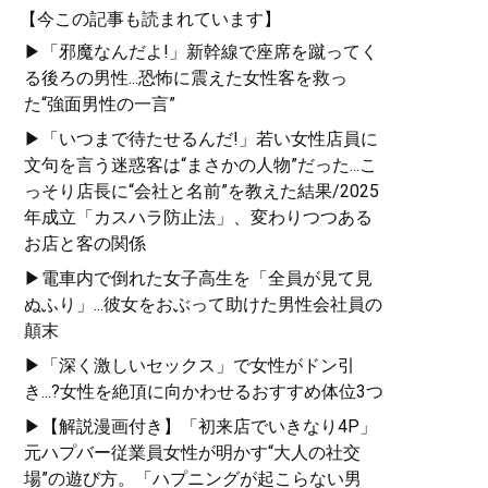
【今この記事も読まれています】
▶「邪魔なんだよ!」新幹線で座席を蹴ってく
る後ろの男性...恐怖に震えた女性客を救っ
た“強面男性の一言”
▶「いつまで待たせるんだ!」若い女性店員に
文句を言う迷惑客は“まさかの人物”だった...こ
っそり店長に“会社と名前”を教えた結果/2025
年成立「カスハラ防止法」、変わりつつある
お店と客の関係
▶電車内で倒れた女子高生を「全員が見て見
ぬふり」...彼女をおぶって助けた男性会社員の
顛末
▶「深く激しいセックス」で女性がドン引
き...?女性を絶頂に向かわせるおすすめ体位3つ
▶【解説漫画付き】「初来店でいきなり4P」
元ハプバー従業員女性が明かす“大人の社交
場”の遊び方。「ハプニングが起こらない男