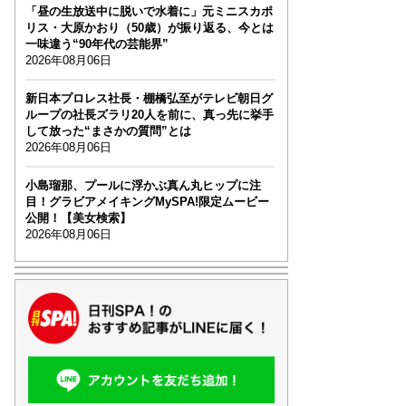
「昼の生放送中に脱いで水着に」元ミニスカポ
リス・大原かおり（50歳）が振り返る、今とは
一味違う“90年代の芸能界”
2026年08月06日
新日本プロレス社長・棚橋弘至がテレビ朝日グ
ループの社長ズラリ20人を前に、真っ先に挙手
して放った“まさかの質問”とは
2026年08月06日
小島瑠那、プールに浮かぶ真ん丸ヒップに注
目！グラビアメイキングMySPA!限定ムービー
公開！【美女検索】
2026年08月06日