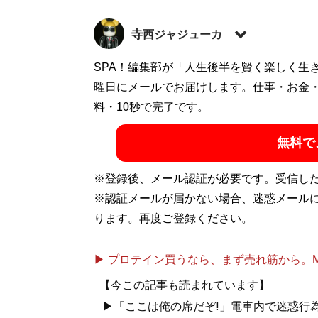
寺西ジャジューカ
1978年、東京都生まれ。2008年よりフ
SPA！編集部が「人生後半を賢く楽しく生
プロレス、ドラマ評。『証言UWF 最後の真
曜日にメールでお届けします。仕事・お金
川直也に負けたら即引退！」の真実』『証言1・
料・10秒で完了です。
士」の虚と実』（すべて宝島社）で執筆。
無料で
記事一覧へ
※登録後、メール認証が必要です。受信し
※認証メールが届かない場合、迷惑メール
ります。再度ご登録ください。
▶ プロテイン買うなら、まず売れ筋から。Mypr
【今この記事も読まれています】
▶「ここは俺の席だぞ!」電車内で迷惑行