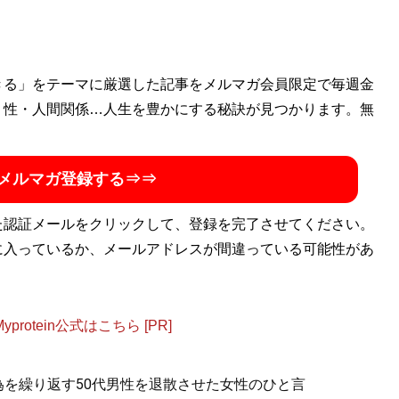
リーライターとして活動中。得意分野は、芸能、音楽、（昔の）
きる」をテーマに厳選した記事をメルマガ会員限定で毎週金
実』『証言UWF 完全崩壊の真実』『証言「橋本真也34歳 小
・性・人間関係…人生を豊かにする秘訣が見つかります。無
4 橋本vs.小川 20年目の真実 』『証言 長州力 「革命戦
メルマガ登録する⇒⇒
た認証メールをクリックして、登録を完了させてください。
に入っているか、メールアドレスが間違っている可能性があ
otein公式はこちら [PR]
為を繰り返す50代男性を退散させた女性のひと言