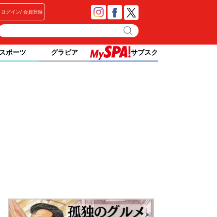
ログイン
会員登録
スポーツ
グラビア
サブスク