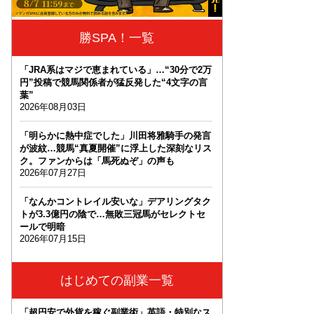
勝SPA！一覧
「JRA系はマジで恵まれている」…“30分で2万
円”投稿で競馬関係者が猛反発した“4文字の言
葉”
2026年08月03日
「明らかに熱中症でした」川田将雅騎手の発言
が波紋…競馬“真夏開催”に浮上した深刻なリス
ク。ファンからは「馬死ぬぞ」の声も
2026年07月27日
「なんかコントレイル安いな」デアリングタク
トが3.3億円の陰で…無敗三冠馬がセレクトセ
ールで明暗
2026年07月15日
はじめての副業一覧
「超円安で外貨を稼ぐ副業術」英語・特別なス