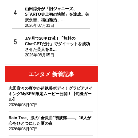
山田涼介が「旧ジャニーズ、
STARTO史上初の快挙」を達成。矢
沢永吉、福山雅治、...
2026年07月31日
3か月で20キロ減！「無料の
ChatGPTだけ」でダイエットを成功
させた芸人を直...
2026年08月05日
エンタメ 新着記事
志田音々の爽やか超絶美ボディ！グラビアメイ
キングMySPA!限定ムービー公開！【旬撮ガー
ル】
2026年08月07日
Rain Tree、涙の“全員曲”初披露――。16人が
心をひとつにした夏の夜
2026年08月07日