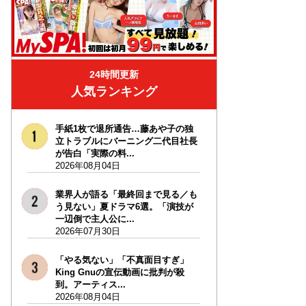
24時間更新
人気ランキング
手紙1枚で退所通告…藤あや子の独
立トラブルにバーニング二代目社長
が告白「実際の料...
2026年08月04日
業界人が語る「最終回まで見る／も
う見ない」夏ドラマ6選。「演技が
一辺倒で主人公に...
2026年07月30日
「やる気ない」「不真面目すぎ」
King Gnuの宣伝動画に批判が殺
到。アーティス...
2026年08月04日