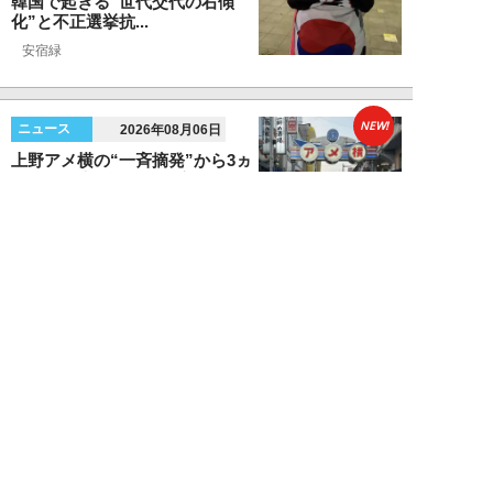
韓国で起きる“世代交代の右傾
化”と不正選挙抗...
安宿緑
NEW!
ニュース
2026年08月06日
上野アメ横の“一斉摘発”から3ヵ
月も…警告に従わない店舗が後を
絶たず「路上...
デヤブロウ
NEW!
ニュース
2026年08月06日
値上げでも強い「チョコモナカジ
ャンボ」に対し、「パピコ」は減
収…「定番アイ...
不破聡
NEW!
ニュース
2026年08月05日