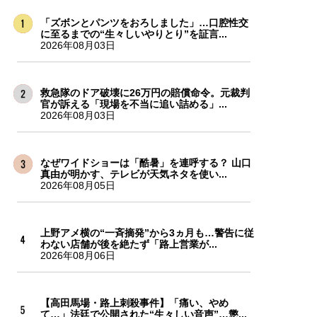
「ズボンとパンツをおろしました」…口腔性交
に至るまでの“生々しいやりとり”を証言...
2026年08月03日
救急隊のドア破壊に26万円の賠償命令。元裁判
官が訴える「現場を不当に追い詰める」...
2026年08月03日
なぜワイドショーは「酷暑」を連呼する？ 山口
真由が明かす、テレビが天気ネタを使い...
2026年08月05日
上野アメ横の“一斉摘発”から3ヵ月も…警告に従
わない店舗が後を絶たず「路上営業が...
2026年08月06日
【高田馬場・路上刺殺事件】「痛い、やめ
て…」法廷で公開された“生々しい音声”…懲...