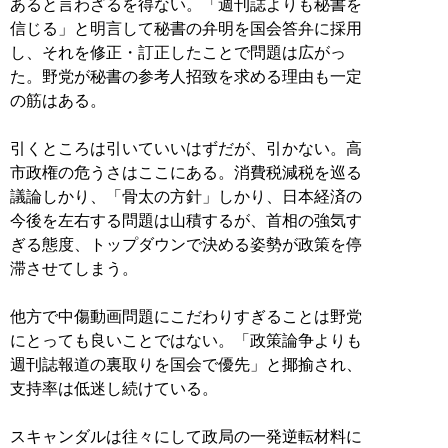
あると言わざるを得ない。「週刊誌よりも秘書を
信じる」と明言して秘書の弁明を国会答弁に採用
し、それを修正・訂正したことで問題は広がっ
た。野党が秘書の参考人招致を求める理由も一定
の筋はある。
引くところは引いていいはずだが、引かない。高
市政権の危うさはここにある。消費税減税を巡る
議論しかり、「骨太の方針」しかり、日本経済の
今後を左右する問題は山積するが、首相の強気す
ぎる態度、トップダウンで決める姿勢が政策を停
滞させてしまう。
他方で中傷動画問題にこだわりすぎることは野党
にとっても良いことではない。「政策論争よりも
週刊誌報道の裏取りを国会で優先」と揶揄され、
支持率は低迷し続けている。
スキャンダルは往々にして政局の一発逆転材料に