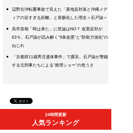
辺野古沖転覆事故で見えた「基地反対派と沖縄メデ
ィアの近すぎる距離」と形骸化した理念＜石戸諭＞
高市首相「時は来た」に世論はNO？ 改憲反対が
63％。石戸諭が読み解く“9条改憲”と“防衛力強化”の
ねじれ
「京都府11歳男児遺体事件」で露呈。石戸諭が警鐘
する元刑事たちによる“推理ショー”の危うさ
24時間更新
人気ランキング