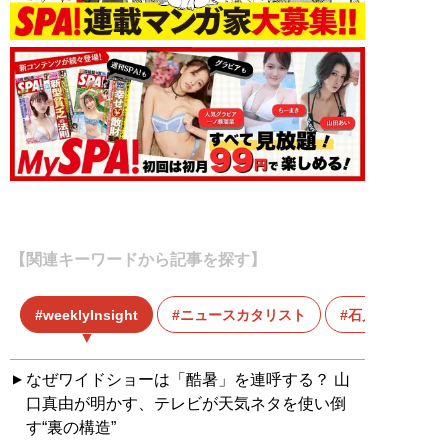
【関連キーワードから記事を探す】
weeklyInsight
ニュースカタリスト
石戸諭
なぜワイドショーは「酷暑」を連呼する？ 山
口真由が明かす、テレビが天気ネタを使い倒
す“裏の構造”