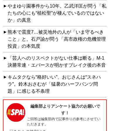
やまゆり園事件から10年。乙武洋匡が問う「私
たちの心にも“植松聖”が棲んでいるのではない
か」の真意
熊本で震度7…被災地外の人が「いま守るべき
こと」と、石戸諭が問う「高市政権の危機管理
投資」の本気度
「芸人へのリスペクトがない仕事は断る」M-1
決勝常連・エバースが明かすブレイク後の本音
キムタクなら“格好いい”、おじさんは“スネハ
ラ”。鈴木おさむが「猛暑のハーフパンツ問
題」に感じる不条理