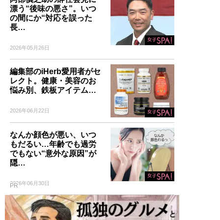
漂う“後味の悪さ”。いつ
の間にか“対応を誤った
長…
2026年05月26日
編集部のiHerb愛用者がセ
レクト。健康・美容のお
悩み別、鉄板アイテム…
2026年06月22日
なんか顔色が悪い、いつ
もだるい…年齢でも過労
でもない“意外な原因”が
隠…
2026年06月30日
PR