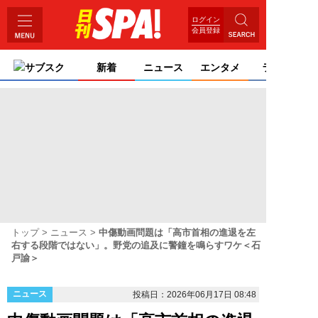
ログイン
会員登録
サブスク
新着
ニュース
エンタメ
ライフ
トップ
ニュース
中傷動画問題は「高市首相の進退を左
右する段階ではない」。野党の追及に警鐘を鳴らすワケ＜石
戸諭＞
ニュース
投稿日：2026年06月17日 08:48