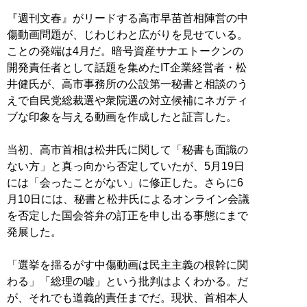
『週刊文春』がリードする高市早苗首相陣営の中
傷動画問題が、じわじわと広がりを見せている。
ことの発端は4月だ。暗号資産サナエトークンの
開発責任者として話題を集めたIT企業経営者・松
井健氏が、高市事務所の公設第一秘書と相談のう
えで自民党総裁選や衆院選の対立候補にネガティ
ブな印象を与える動画を作成したと証言した。
当初、高市首相は松井氏に関して「秘書も面識の
ない方」と真っ向から否定していたが、5月19日
には「会ったことがない」に修正した。さらに6
月10日には、秘書と松井氏によるオンライン会議
を否定した国会答弁の訂正を申し出る事態にまで
発展した。
「選挙を揺るがす中傷動画は民主主義の根幹に関
わる」「総理の嘘」という批判はよくわかる。だ
が、それでも道義的責任までだ。現状、首相本人