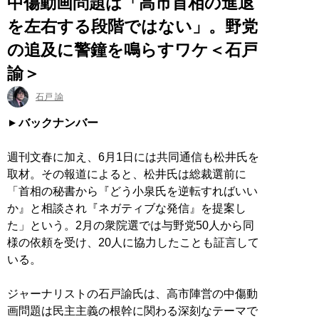
中傷動画問題は「高市首相の進退
を左右する段階ではない」。野党
の追及に警鐘を鳴らすワケ＜石戸
諭＞
石戸 諭
バックナンバー
週刊文春に加え、6月1日には共同通信も松井氏を
取材。その報道によると、松井氏は総裁選前に
「首相の秘書から『どう小泉氏を逆転すればいい
か』と相談され『ネガティブな発信』を提案し
た」という。2月の衆院選では与野党50人から同
様の依頼を受け、20人に協力したことも証言して
いる。
ジャーナリストの石戸諭氏は、高市陣営の中傷動
画問題は民主主義の根幹に関わる深刻なテーマで