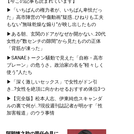
【今この記事も読まれています】
▶「いちばんの権力者が、いちばん卑怯だっ
た」高市陣営の“中傷動画”疑惑...ひねりも工夫
もない“無味乾燥な煽り”が映し出したもの
▶ある朝、玄関のドアがなぜか開かない...20代
女性が“数センチの隙間”から見たものの正体
「背筋が凍った」
▶SANAEトークン騒動で見えた「自称・高市
ブレーン」の危うさ。政治家の名を“軽々しく
使う”人たち
▶「深く激しいセックス」で女性がドン引
き...?女性を絶頂に向かわせるおすすめ体位3つ
▶【完全版】松本人志、伊東純也スキャンダ
ルの裏で何が...?現役週刊誌記者が明かす「性
加害報道」のウラ事情
阿部慎之助の辞任会見に