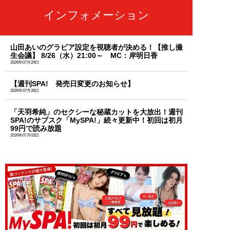
インフォメーション
山田あいのグラビア設定を視聴者が決める！【推し撮
生会議】 8/26（水）21:00～ MC：岸明日香
2026年07月29日
【週刊SPA! 発売日変更のお知らせ】
2026年07月28日
「天羽希純」のセクシーな秘蔵カットを大放出！週刊
SPA!のサブスク「MySPA!」続々更新中！初回は初月
99円で読み放題
2026年07月03日