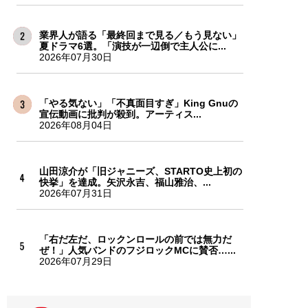
業界人が語る「最終回まで見る／もう見ない」
夏ドラマ6選。「演技が一辺倒で主人公に...
2026年07月30日
「やる気ない」「不真面目すぎ」King Gnuの
宣伝動画に批判が殺到。アーティス...
2026年08月04日
山田涼介が「旧ジャニーズ、STARTO史上初の
快挙」を達成。矢沢永吉、福山雅治、...
2026年07月31日
「右だ左だ、ロックンロールの前では無力だ
ぜ！」人気バンドのフジロックMCに賛否…...
2026年07月29日