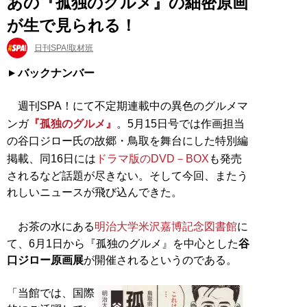
あの『孤独のグルメ』の細密原画
が生で見られる！
日刊SPA!取材班
バックナンバー
週刊SPA！にて不定期連載中の異色のグルメマ
ンガ
『孤独のグルメ』
。5月15日号では作画担当
の谷口ジロー氏の故郷・鳥取を舞台にした特別編
掲載、同16日には
ドラマ版のDVD－BOX
も発売
されるなど話題が尽きない。そして今回、またう
れしいニュースが飛び込んできた。
お茶の水にある
明治大学米沢嘉博記念図書館
に
て、6月1日から『孤独のグルメ』を中心とした
谷
口ジロー原画展
が開催されるというのである。
「当館では、国際