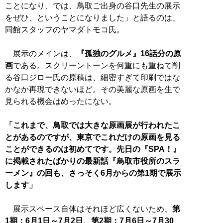
ことになり、では、鳥取ご出身の谷口先生の展示
をぜひ、ということになりました」と語るのは、
同館スタッフのヤマダトモコ氏。
展示のメインは、
『孤独のグルメ』16話分の原
画
である。スクリーントーンを何重にも重ねて削
る谷口ジロー氏の原稿は、細密すぎて印刷ではな
かなか再現できないほど。その美麗な原画を生で
見られる機会はめったにない。
「これまで、鳥取では大きな原画展が行われたこ
とがあるのですが、東京でこれだけの原画を見る
ことができるのは初めてです。先日の『SPA！』
に掲載されたばかりの最新話『鳥取市役所のスラ
ーメン』の回も、さっそく6月からの第1期で展示
します」
展示スペース自体はそれほど広くないため、
第
1期：6月1日～7月2日、第2期：7月6日～7月30