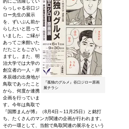
的にご活躍してい
らっしゃる谷口ジ
ロー先生の展示
を、ずいぶん前か
らしたいと思って
いました。ご縁が
あってご来館いた
だたこともござい
ますし。また、明
治大学では大学の
創立者の一人・岸
本辰雄の出身地が
『孤独のグルメ』谷口ジロー原画
鳥取であったこと
展チラシ
から、何度か連携
企画を行っていま
す。今年は鳥取で
『国際まんが博』（8月4日～11月25日）と銘打
ち、たくさんのマンガ関連の企画が行われます。
その一環として、当館で鳥取関連の展示をという