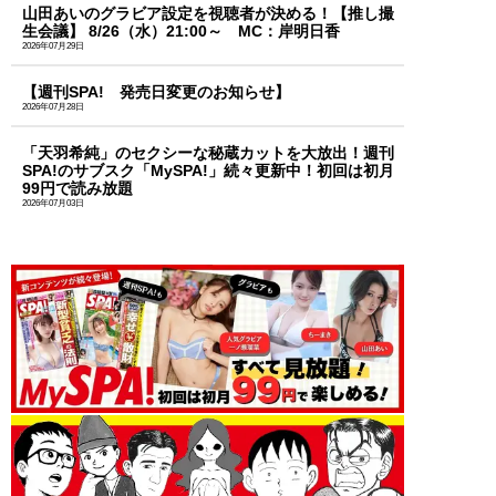
山田あいのグラビア設定を視聴者が決める！【推し撮
生会議】 8/26（水）21:00～ MC：岸明日香
2026年07月29日
【週刊SPA! 発売日変更のお知らせ】
2026年07月28日
「天羽希純」のセクシーな秘蔵カットを大放出！週刊
SPA!のサブスク「MySPA!」続々更新中！初回は初月
99円で読み放題
2026年07月03日