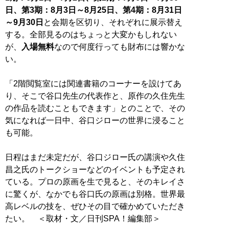
日、第3期：8月3日～8月25日、第4期：8月31日
～9月30日
と会期を区切り、それぞれに展示替え
する。全部見るのはちょっと大変かもしれない
が、
入場無料
なので何度行っても財布には響かな
い。
「2階閲覧室には関連書籍のコーナーを設けてあ
り、そこで谷口先生の代表作と、原作の久住先生
の作品を読むこともできます」とのことで、その
気になれば一日中、谷口ジローの世界に浸ること
も可能。
日程はまだ未定だが、谷口ジロー氏の講演や久住
昌之氏のトークショーなどのイベントも予定され
ている。プロの原画を生で見ると、そのキレイさ
に驚くが、なかでも谷口氏の原画は別格。世界最
高レベルの技を、ぜひその目で確かめていただき