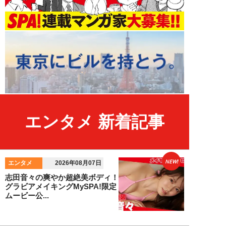
エンタメ 新着記事
NEW!
エンタメ
2026年08月07日
志田音々の爽やか超絶美ボディ！
グラビアメイキングMySPA!限定
ムービー公...