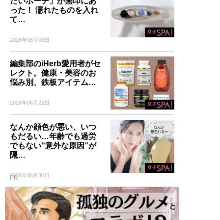
たいポーチ」が無印にあ
った！ 濡れたものを入れ
て…
2026年08月06日
編集部のiHerb愛用者がセ
レクト。健康・美容のお
悩み別、鉄板アイテム…
2026年06月22日
なんか顔色が悪い、いつ
もだるい…年齢でも過労
でもない“意外な原因”が
隠…
2026年06月30日
PR