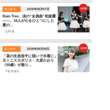
NEW!
エンタメ
2026年08月07日
Rain Tree、涙の“全員曲”初披露
――。16人が心をひとつにした
夏の...
吉岡 俊
NEW!
エンタメ
2026年08月06日
「昼の生放送中に脱いで水着に」
元ミニスカポリス・大原かおり
（50歳）が振り...
千駄木雄大
NEW!
エンタメ
2026年08月06日
新日本プロレス社長・棚橋弘至が
テレビ朝日グループの社長ズラリ
20人を前に、...