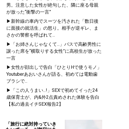
男。注意した女性が絶句した、隣に座る母親
が放った“衝撃の一言”
▶新幹線の車内でスーツを汚された「数日後
に面接の就活生」の怒り。相手が逆ギレ、ま
さかの警察を呼ばれて...
▶「お姉さんじゃなくて...」バスで高齢男性に
譲った席を“横取りする女性”に高校生が放った
一言
▶女性が顔出しで告白「ひとりHで使うモノ」
Youtuberあおいさんが語る、初めては電動歯
ブラシで...
▶「この人うまい...!」SEXで初めてイった24
歳保育士が、内&外2点責めされた体験を告白
【私の過去イチSEX報告2】
「旅行に絶対持っていき