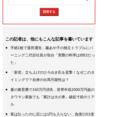
この記者は、他にもこんな記事を書いています
手紙1枚で退所通告…藤あや子の独立トラブルにバ
ーニング二代目社長が告白「実際の料率は8対2だっ
た」
「新党」立ち上げのひろゆき氏を直撃！なぜこのタ
イミングで？自身の出馬可能性は？
夏の教育費で150万円消失…世帯年収2000万円超の
タワマン家族でも「家計は火の車」破綻寸前のリア
ル
客は払ったのに店には1円も入らない…負債1151億